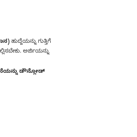
ಞಾನ)
ಹುದ್ದೆಯನ್ನು ಗುತ್ತಿಗೆ
್ಲಿಸಬೇಕು. ಅರ್ಜಿಯನ್ನು
ನೆಯನ್ನು ಡೌನ್ಲೋಡ್