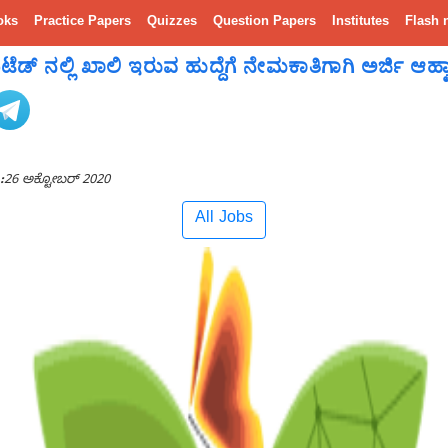
oks
Practice Papers
Quizzes
Question Papers
Institutes
Flash 
ಮಿಟೆಡ್ ನಲ್ಲಿ ಖಾಲಿ ಇರುವ ಹುದ್ದೆಗೆ ನೇಮಕಾತಿಗಾಗಿ ಅರ್ಜಿ ಆಹ್
:
26 ಅಕ್ಟೋಬರ್ 2020
All Jobs