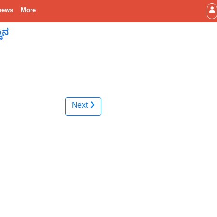
news
More
ವಾನ
Next