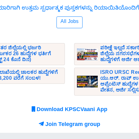
 ತಯಾರಿಗಾಗಿ ಉತ್ತಮ ಸ್ಪರ್ಧಾತ್ಮಕ ಪುಸ್ತಕಗಳನ್ನು ರಿಯಾಯಿತಿಯೊಂದಿಗ
All Jobs
ರ ಜಿಲ್ಲೆಯಲ್ಲಿ ಭರ್ಜರಿ
ಪರೀಕ್ಷೆ ಇಲ್ಲದೆ ಸರ್ಕ
ಿಕರ 26 ಹುದ್ದೆಗಳ ಭರ್ತಿಗೆ
ಜಿಲ್ಲೆಯ ನಗರಸಭೆಗಳ
ಟ್ 24 ಕೊನೆ ದಿನ)
ಹುದ್ದೆಗಳಿಗೆ ಅರ್ಜಿ ಆ
ೆಯಲ್ಲಿ ಚಾಲಕರ ಹುದ್ದೆಗಳಿಗೆ
ISRO URSC Recr
63,200 ವರೆಗೆ ಸಂಬಳ!
ಯು.ಆರ್. ರಾವ್ ಉಪಗ
ಅಪ್ರೆಂಟಿಸ್ ಹುದ್ದೆ
ವೇತನ, ಅರ್ಜಿ ಸಲ್ಲಿಸ
Download KPSCVaani App
Join Telegram group