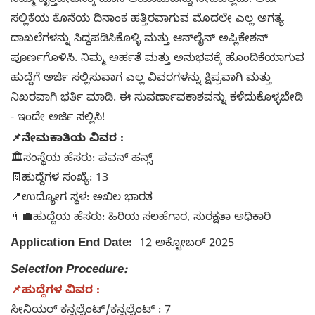
ನಿಮ್ಮ ವೃತ್ತಿಜೀವನಕ್ಕೆ ಹೊಸ ಆಯಾಮವನ್ನು ನೀಡಬಲ್ಲದು. ಅರ್ಜಿ
ಸಲ್ಲಿಕೆಯ ಕೊನೆಯ ದಿನಾಂಕ ಹತ್ತಿರವಾಗುವ ಮೊದಲೇ ಎಲ್ಲ ಅಗತ್ಯ
ದಾಖಲೆಗಳನ್ನು ಸಿದ್ಧಪಡಿಸಿಕೊಳ್ಳಿ ಮತ್ತು ಆನ್‌ಲೈನ್ ಅಪ್ಲಿಕೇಶನ್
ಪೂರ್ಣಗೊಳಿಸಿ. ನಿಮ್ಮ ಅರ್ಹತೆ ಮತ್ತು ಅನುಭವಕ್ಕೆ ಹೊಂದಿಕೆಯಾಗುವ
ಹುದ್ದೆಗೆ ಅರ್ಜಿ ಸಲ್ಲಿಸುವಾಗ ಎಲ್ಲ ವಿವರಗಳನ್ನು ಕ್ಷಿಪ್ರವಾಗಿ ಮತ್ತು
ನಿಖರವಾಗಿ ಭರ್ತಿ ಮಾಡಿ. ಈ ಸುವರ್ಣಾವಕಾಶವನ್ನು ಕಳೆದುಕೊಳ್ಳಬೇಡಿ
- ಇಂದೇ ಅರ್ಜಿ ಸಲ್ಲಿಸಿ!
📌ನೇಮಕಾತಿಯ ವಿವರ :
🏛️ಸಂಸ್ಥೆಯ ಹೆಸರು: ಪವನ್ ಹನ್ಸ್
🧾ಹುದ್ದೆಗಳ ಸಂಖ್ಯೆ: 13
📍ಉದ್ಯೋಗ ಸ್ಥಳ: ಅಖಿಲ ಭಾರತ
👨‍💼ಹುದ್ದೆಯ ಹೆಸರು: ಹಿರಿಯ ಸಲಹೆಗಾರ, ಸುರಕ್ಷತಾ ಅಧಿಕಾರಿ
Application End Date:
12 ಅಕ್ಟೋಬರ್ 2025
Selection Procedure:
📌ಹುದ್ದೆಗಳ ವಿವರ :
ಸೀನಿಯರ್ ಕನ್ಸಲ್ಟೆಂಟ್/ಕನ್ಸಲ್ಟೆಂಟ್ : 7