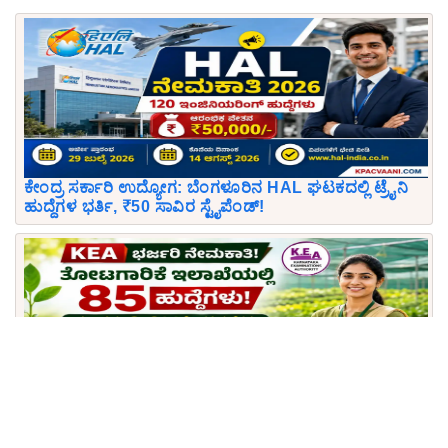
ಕೇಂದ್ರ ಸರ್ಕಾರಿ ಉದ್ಯೋಗ: ಬೆಂಗಳೂರಿನ HAL ಘಟಕದಲ್ಲಿ ಟ್ರೈನಿ
ಹುದ್ದೆಗಳ ಭರ್ತಿ, ₹50 ಸಾವಿರ ಸ್ಟೈಪೆಂಡ್!
KEA ಬಿಗ್ ನೇಮಕಾತಿ 2026: ತೋಟಗಾರಿಕೆ ಇಲಾಖೆಯಲ್ಲಿ 85
ಅಧಿಕಾರಿ ಹುದ್ದೆಗಳಿಗೆ ಅರ್ಜಿ ಆಹ್ವಾನ, ₹1.3 ಲಕ್ಷದವರೆಗೆ ವೇತನ!