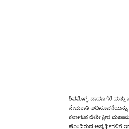
ಶಿವಮೊಗ್ಗ, ದಾವಣಗೆರೆ ಮತ್ತ
ನೇಮಕಾತಿ ಅಧಿಸೂಚನೆಯನ್ನು ಬ
ಕರ್ನಾಟಕ ದೇಶೀ ಕ್ಷೀರ ಮಹಾಮ
ಹೊಂದಿರುವ ಅಭ್ಯರ್ಥಿಗಳಿಗೆ ಇ