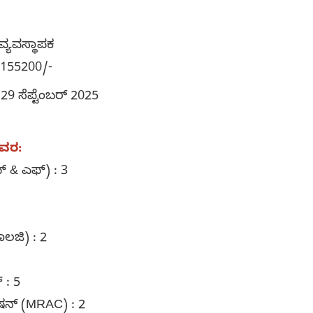
ವ್ಯವಸ್ಥಾಪಕ
-155200/-
9 ಸೆಪ್ಟೆಂಬರ್ 2025
ಿವರ:
 & ಎಫ್) : 3
ಾಲಜಿ) : 2
್ : 5
ರೇಷನ್ (MRAC) : 2