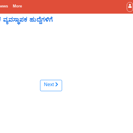
news
More
ವಸ್ಥಾಪಕ ಹುದ್ದೆಗಳಿಗೆ
Next