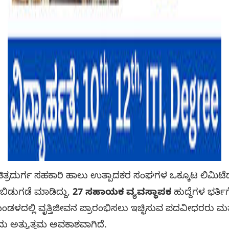
ು ಚಿತ್ರದುರ್ಗ ಸಹಕಾರಿ ಹಾಲು ಉತ್ಪಾದಕರ ಸಂಘಗಳ ಒಕ್ಕೂಟ ಲಿಮಿ
ಿಡುಗಡೆ ಮಾಡಿದ್ದು,
27 ಸಹಾಯಕ ವ್ಯವಸ್ಥಾಪಕ
ಹುದ್ದೆಗಳ ಭರ್ತಿಗ
ಂಡಳದಲ್ಲಿ ವೃತ್ತಿಜೀವನ ಪ್ರಾರಂಭಿಸಲು ಇಚ್ಛಿಸುವ ಪದವೀಧರರು ಮ
ದು ಅತ್ಯುತ್ತಮ ಅವಕಾಶವಾಗಿದೆ.