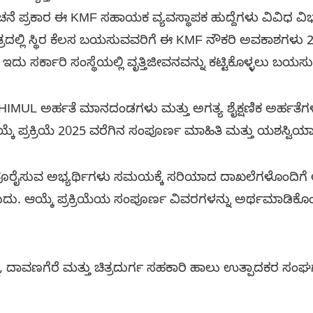
 ಪ್ರಕಾರ ಈ KMF ಸಹಾಯಕ ವ್ಯವಸ್ಥಾಪಕ ಹುದ್ದೆಗಳು ವಿವಿಧ ವಿಭಾಗ
ಕ್ಷೇತ್ರದಲ್ಲಿ ಸ್ಥಿರ ಕೆಲಸ ಬಯಸುವವರಿಗೆ ಈ KMF ನೌಕರಿ ಅವಕಾಶಗಳ
 ಇದು ಸರ್ಕಾರಿ ಸಂಸ್ಥೆಯಲ್ಲಿ ವೃತ್ತಿಜೀವನವನ್ನು ಕಟ್ಟಿಕೊಳ್ಳಲು 
MUL ಅರ್ಹತೆ ಮಾನದಂಡಗಳು ಮತ್ತು ಅಗತ್ಯ ಶೈಕ್ಷಣಿಕ ಅರ್ಹತೆಗಳನ್ನ
ಯ್ಕೆ ಪ್ರಕ್ರಿಯೆ 2025 ವರೆಗಿನ ಸಂಪೂರ್ಣ ಮಾಹಿತಿ ಮತ್ತು ಯಶಸ್ವ
ರೈಸುವ ಅಭ್ಯರ್ಥಿಗಳು ಸಮಯಕ್ಕೆ ಸರಿಯಾದ ದಾಖಲೆಗಳೊಂದಿಗೆ 
ು. ಆಯ್ಕೆ ಪ್ರಕ್ರಿಯೆಯ ಸಂಪೂರ್ಣ ವಿವರಗಳನ್ನು ಅರ್ಥಮಾಡಿಕೊಂಡ
್ಗ, ದಾವಣಗೆರೆ ಮತ್ತು ಚಿತ್ರದುರ್ಗ ಸಹಕಾರಿ ಹಾಲು ಉತ್ಪಾದಕರ 