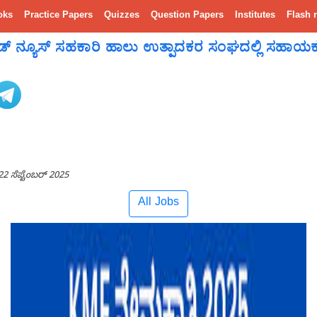
oks
Practice Papers
Quizzes
Question Papers
Institutes
Flash 
 ನ್ಯೂಸ್ ಸಹಕಾರಿ ಹಾಲು ಉತ್ಪಾದಕರ ಸಂಘದಲ್ಲಿ ಸಹಾಯಕ ವ್ಯ
22 ಸೆಪ್ಟೆಂಬರ್ 2025
All Jobs