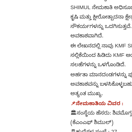
SHIMUL ನೇಮಕಾತಿ ಅಧಿಸೂಚನೆ
ಕೃಷಿ ಮತ್ತು ಕ್ಷೀರೋತ್ಪಾದನಾ 
ಸೌಕರ್ಯಗಳನ್ನು ಒದಗಿಸುತ್ತವೆ.
ಅವಕಾಶವಾಗಿದೆ.
ಈ ಲೇಖನದಲ್ಲಿ ನಾವು KMF SHI
ಸಲ್ಲಿಕೆಯಿಂದ ಹಿಡಿದು KMF ಆ
ಸಲಹೆಗಳನ್ನು ಒಳಗೊಂಡಿದೆ.
ಅರ್ಹತಾ ಮಾನದಂಡಗಳನ್ನು ಪೂ
ಅವಕಾಶವನ್ನು ಬಳಸಿಕೊಳ್ಳಬಹುದ
ಅತ್ಯಂತ ಮುಖ್ಯ.
📌ನೇಮಕಾತಿಯ ವಿವರ :
🏛️ಸಂಸ್ಥೆಯ ಹೆಸರು: ಶಿವಮೊಗ
(ಕೆಎಂಎಫ್ ಶಿಮುಲ್)