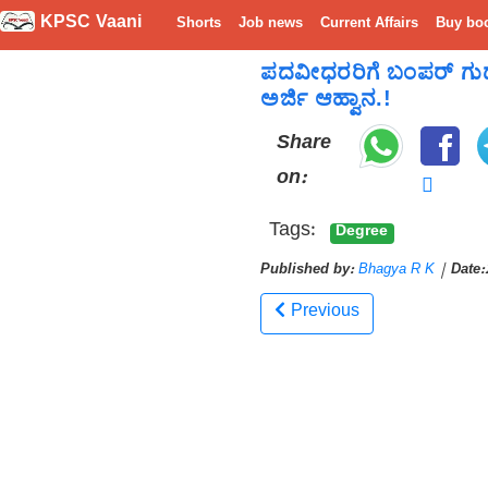
KPSC Vaani
Shorts
Job news
Current Affairs
Buy bo
ಪದವೀಧರರಿಗೆ ಬಂಪರ್ ಗುಡ್
ಅರ್ಜಿ ಆಹ್ವಾನ.!
Share
on:
Tags:
Degree
Published by:
Bhagya R K
|
Date:
Previous