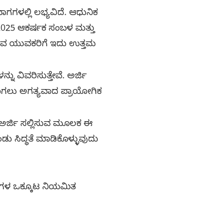
ಗಳಲ್ಲಿ ಲಭ್ಯವಿದೆ. ಆಧುನಿಕ
ು 2025 ಆಕರ್ಷಕ ಸಂಬಳ ಮತ್ತು
ಬಯಸುವ ಯುವಕರಿಗೆ ಇದು ಉತ್ತಮ
ು ವಿವರಿಸುತ್ತೇವೆ. ಅರ್ಜಿ
ಿಯಾಗಲು ಅಗತ್ಯವಾದ ಪ್ರಾಯೋಗಿಕ
ಅರ್ಜಿ ಸಲ್ಲಿಸುವ ಮೂಲಕ ಈ
ು ಸಿದ್ಧತೆ ಮಾಡಿಕೊಳ್ಳುವುದು
ಸಂಘಗಳ ಒಕ್ಕೂಟ ನಿಯಮಿತ