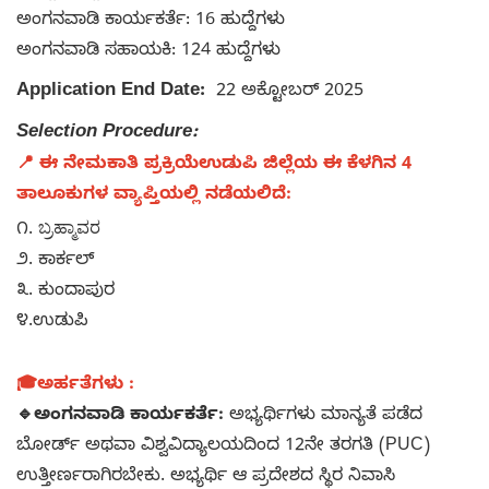
ಅಂಗನವಾಡಿ ಕಾರ್ಯಕರ್ತೆ: 16 ಹುದ್ದೆಗಳು
ಅಂಗನವಾಡಿ ಸಹಾಯಕಿ: 124 ಹುದ್ದೆಗಳು
Application End Date:
22 ಅಕ್ಟೋಬರ್ 2025
Selection Procedure:
📍 ಈ ನೇಮಕಾತಿ ಪ್ರಕ್ರಿಯೆ
ಉಡುಪಿ
ಜಿಲ್ಲೆಯ ಈ ಕೆಳಗಿನ 4
ತಾಲೂಕುಗಳ ವ್ಯಾಪ್ತಿಯಲ್ಲಿ ನಡೆಯಲಿದೆ:
ಬ್ರಹ್ಮಾವರ
೧.
೨. ಕಾರ್ಕಲ್
೩. ಕುಂದಾಪುರ
೪.ಉಡುಪಿ
🎓ಅರ್ಹತೆಗಳು :
🔹ಅಂಗನವಾಡಿ ಕಾರ್ಯಕರ್ತೆ:
ಅಭ್ಯರ್ಥಿಗಳು ಮಾನ್ಯತೆ ಪಡೆದ
ಬೋರ್ಡ್ ಅಥವಾ ವಿಶ್ವವಿದ್ಯಾಲಯದಿಂದ 12ನೇ ತರಗತಿ (PUC)
ಉತ್ತೀರ್ಣರಾಗಿರಬೇಕು.​ ಅಭ್ಯರ್ಥಿ ಆ ಪ್ರದೇಶದ ಸ್ಥಿರ ನಿವಾಸಿ