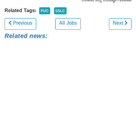
ಉಡುಪಿ ಜಿಲ್ಲೆ ಉದ್ಯೋಗ ಮಾಹಿತಿ
Related Tags:
PUC
SSLC
Previous
All Jobs
Next
Related news:
KEA ಭರ್ಜರಿ ಗುಡ್ ನ್ಯೂಸ್: ಕರ್ನಾಟಕ ಕಂದಾಯ ಇಲಾಖೆಯಲ್ಲಿ
750 ಭೂಮಾಪಕ (Surveyor) ಹುದ್ದೆಗಳಿಗೆ ಅರ್ಜಿ ಆಹ್ವಾನ!