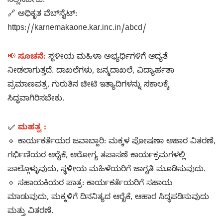
ಸಲ್ಲಿಸಬೇಕು.
🔗 ಅಧಿಕೃತ ವೆಬ್‌ಸೈಟ್:
https://karnemakaone.kar.inc.in/abcd/
📢
ಸೂಚನೆ:
ಸ್ಥಳೀಯ ಮಹಿಳಾ ಅಭ್ಯರ್ಥಿಗಳಿಗೆ ಆದ್ಯತೆ
ನೀಡಲಾಗುತ್ತದೆ. ದಾಖಲೆಗಳು, ಜನ್ಮದಾಖಲೆ, ವಿದ್ಯಾರ್ಹತಾ
ಪ್ರಮಾಣಪತ್ರ, ಗುರುತಿನ ಚೀಟಿ ಇತ್ಯಾದಿಗಳನ್ನು ಸಕಾಲಕ್ಕೆ
ಸಿದ್ಧವಾಗಿರಿಸಬೇಕು.
✅
ಮಹತ್ವ :
🔹 ಕಾರ್ಯಕರ್ತೆಯರ ಜವಾಬ್ದಾರಿ: ಮಕ್ಕಳ ಪೋಷಣಾ ಆಹಾರ ವಿತರಣೆ,
ಗರ್ಭಿಣಿಯರ ಆರೈಕೆ, ಆರೋಗ್ಯ ತಪಾಸಣೆ ಕಾರ್ಯಕ್ರಮಗಳಲ್ಲಿ
ಪಾಲ್ಗೊಳ್ಳುವುದು, ಸ್ಥಳೀಯ ಮಹಿಳೆಯರಿಗೆ ಜಾಗೃತಿ ಮೂಡಿಸುವುದು.
🔹 ಸಹಾಯಕಿಯರ ಪಾತ್ರ: ಕಾರ್ಯಕರ್ತೆಯರಿಗೆ ಸಹಾಯ
ಮಾಡುವುದು, ಮಕ್ಕಳಿಗೆ ದಿನನಿತ್ಯದ ಆರೈಕೆ, ಆಹಾರ ಸಿದ್ಧಪಡಿಸುವುದು
ಮತ್ತು ವಿತರಣೆ.