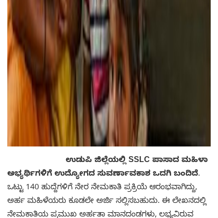
ಉಡುಪಿ ಜಿಲ್ಲೆಯಲ್ಲಿ SSLC ಪಾಸಾದ ಮಹಿಳಾ
ಅಭ್ಯರ್ಥಿಗಳಿಗೆ ಉದ್ಯೋಗದ ಸುವರ್ಣಾವಕಾಶ ಒದಗಿ ಬಂದಿದೆ
.
ಒಟ್ಟು 140 ಹುದ್ದೆಗಳಿಗೆ ನೇರ ನೇಮಕಾತಿ ಪ್ರಕ್ರಿಯೆ ಆರಂಭವಾಗಿದ್ದು,
ಅರ್ಹ ಮಹಿಳೆಯರು ಕೂಡಲೇ ಅರ್ಜಿ ಸಲ್ಲಿಸಬಹುದು. ಈ ಲೇಖನದಲ್ಲಿ
ನೇಮಕಾತಿಯ ಪ್ರಮುಖ ಅರ್ಹತಾ ಮಾನದಂಡಗಳು, ಲಭ್ಯವಿರುವ