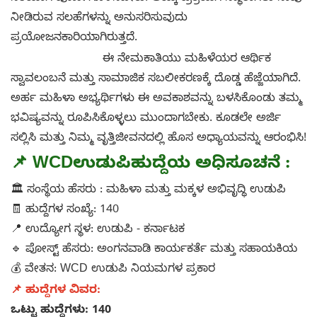
ನೀಡಿರುವ ಸಲಹೆಗಳನ್ನು ಅನುಸರಿಸುವುದು
ಪ್ರಯೋಜನಕಾರಿಯಾಗಿರುತ್ತದೆ.
ಈ ನೇಮಕಾತಿಯು ಮಹಿಳೆಯರ ಆರ್ಥಿಕ
ಸ್ವಾವಲಂಬನೆ ಮತ್ತು ಸಾಮಾಜಿಕ ಸಬಲೀಕರಣಕ್ಕೆ ದೊಡ್ಡ ಹೆಜ್ಜೆಯಾಗಿದೆ.
ಅರ್ಹ ಮಹಿಳಾ ಅಭ್ಯರ್ಥಿಗಳು ಈ ಅವಕಾಶವನ್ನು ಬಳಸಿಕೊಂಡು ತಮ್ಮ
ಭವಿಷ್ಯವನ್ನು ರೂಪಿಸಿಕೊಳ್ಳಲು ಮುಂದಾಗಬೇಕು. ಕೂಡಲೇ ಅರ್ಜಿ
ಸಲ್ಲಿಸಿ ಮತ್ತು ನಿಮ್ಮ ವೃತ್ತಿಜೀವನದಲ್ಲಿ ಹೊಸ ಅಧ್ಯಾಯವನ್ನು ಆರಂಭಿಸಿ!
📌
WCD
ಉಡುಪಿ
ಹುದ್ದೆಯ ಅಧಿಸೂಚನೆ :
🏛️ ಸಂಸ್ಥೆಯ ಹೆಸರು : ಮಹಿಳಾ ಮತ್ತು ಮಕ್ಕಳ ಅಭಿವೃದ್ಧಿ ಉಡುಪಿ
🧾 ಹುದ್ದೆಗಳ ಸಂಖ್ಯೆ: 140
📍 ಉದ್ಯೋಗ ಸ್ಥಳ: ಉಡುಪಿ - ಕರ್ನಾಟಕ
🔹 ಪೋಸ್ಟ್ ಹೆಸರು: ಅಂಗನವಾಡಿ ಕಾರ್ಯಕರ್ತೆ ಮತ್ತು ಸಹಾಯಕಿಯ
💰 ವೇತನ: WCD ಉಡುಪಿ ನಿಯಮಗಳ ಪ್ರಕಾರ
📌 ಹುದ್ದೆಗಳ ವಿವರ:
ಒಟ್ಟು ಹುದ್ದೆಗಳು: 140