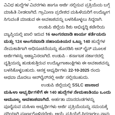
ವಿವಿಧ ಹುದ್ದೆಗಳ ವಿವರಗಳು ಹಾಗೂ ಅರ್ಜಿ ಸಲ್ಲಿಸುವ ಪ್ರಕ್ರಿಯೆಯ ಬಗ್ಗೆ
ಮಾಹಿತಿ ನೀಡಲಾಗಿದೆ. ಗ್ರಾಮೀಣ ಪ್ರದೇಶದ ಮಹಿಳೆಯರಿಗೆ ಉದ್ಯೋಗ
ಸಿಗುವಂತೆ ಮಾಡುವ ಈ ಅವಕಾಶವನ್ನು ಬಳಸಿಕೊಳ್ಳಲು ಸಿದ್ಧರಾಗಿ.
ಉಡುಪಿ ಜಿಲ್ಲೆಯ ಶಿಶು ಅಭಿವೃದ್ಧಿ ಕಚೇರಿಯ
ವ್ಯಾಪ್ತಿಯಲ್ಲಿ ಖಾಲಿ ಇರುವ
16 ಅಂಗನವಾಡಿ ಕಾರ್ಯ ಕರ್ತೆಯರು
ಮತ್ತು 124 ಅಂಗನವಾಡಿ ಸಹಾಯಕಿಯರ ಒಟ್ಟು 140
ಹುದ್ದೆಗಳ
ನೇಮಕಾತಿಗಾಗಿ ಅಧಿಸೂಚನೆಯನ್ನು ಹೊರಡಿಸಿ ಆನ್ ಲೈನ್ ಮೂಲಕ
ಅರ್ಜಿಗಳನ್ನು ಆಹ್ವಾನಿಸಲಾಗಿದೆ. ಉಡುಪಿ - ಕರ್ನಾಟಕ ಸರ್ಕಾರದಲ್ಲಿ
ವೃತ್ತಿಯನ್ನು ಹುಡುಕುತ್ತಿರುವ ಉದ್ಯೋಗಾಕಾಂಕ್ಷಿಗಳು ಈ ಅವಕಾಶವನ್ನು
ಬಳಸಿಕೊಳ್ಳಬಹುದು. ಆಸಕ್ತ ಅಭ್ಯರ್ಥಿಗಳು
22-10-2025
ರಂದು
ಅಥವಾ ಮೊದಲು ಆನ್‌ಲೈನ್‌ನಲ್ಲಿ ಅರ್ಜಿ ಸಲ್ಲಿಸಬಹುದು.
ಉಡುಪಿ ಜಿಲ್ಲೆಯಲ್ಲಿ
SSLC ಪಾಸಾದ
ಮಹಿಳಾ ಅಭ್ಯರ್ಥಿಗಳಿಗೆ ಈ 140 ಹುದ್ದೆಗಳ ನೇಮಕಾತಿಯು ಒಂದು
ಅಮೂಲ್ಯ ಅವಕಾಶವಾಗಿದೆ.
ಅರ್ಹತಾ ಮಾನದಂಡಗಳನ್ನು
ಪೂರೈಸುವ ಮಹಿಳಾ ಅಭ್ಯರ್ಥಿಗಳು ಅರ್ಜಿ ಪ್ರಕ್ರಿಯೆಯನ್ನು ಸಮಯಕ್ಕೆ
ಸರಿಯಾಗಿ ಪೂರ್ಣಗೊಳಿಸಬೇಕು. ಆಯ್ಕೆ ಪ್ರಕ್ರಿಯೆಗೆ ಸಿದ್ಧರಾಗಲು ನಾವು