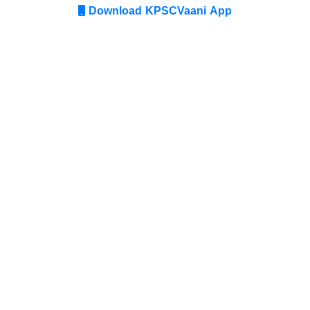
Download KPSCVaani App
Join Telegram group
Comments
Comment
Text:
*
No comments here yet :) Be the first to
Login
comment!