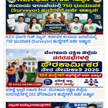
KEA ಭರ್ಜರಿ ಗುಡ್ ನ್ಯೂಸ್: ಕರ್ನಾಟಕ ಕಂದಾಯ ಇಲಾಖೆಯಲ್ಲಿ
750 ಭೂಮಾಪಕ (Surveyor) ಹುದ್ದೆಗಳಿಗೆ ಅರ್ಜಿ ಆಹ್ವಾನ!
ಪರೀಕ್ಷೆ ಇಲ್ಲದೆ ಸರ್ಕಾರಿ ಕೆಲಸ: ಬೆಂಗಳೂರು ದಕ್ಷಿಣ ಜಿಲ್ಲೆಯ
ನಗರಸಭೆಗಳಲ್ಲಿ 102 ಪೌರಕಾರ್ಮಿಕ ಹುದ್ದೆಗಳಿಗೆ ಅರ್ಜಿ ಆಹ್ವಾನ