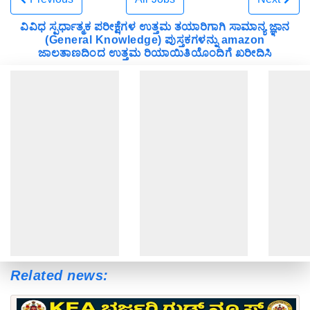
Previous
All Jobs
Next
ವಿವಿಧ ಸ್ಪರ್ಧಾತ್ಮಕ ಪರೀಕ್ಷೆಗಳ ಉತ್ತಮ ತಯಾರಿಗಾಗಿ ಸಾಮಾನ್ಯ ಜ್ಞಾನ
(General Knowledge) ಪುಸ್ತಕಗಳನ್ನು amazon
ಜಾಲತಾಣದಿಂದ ಉತ್ತಮ ರಿಯಾಯಿತಿಯೊಂದಿಗೆ ಖರೀದಿಸಿ
Related news: