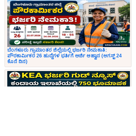
ಬೆಂಗಳೂರು ಗ್ರಾಮಾಂತರ ಜಿಲ್ಲೆಯಲ್ಲಿ ಭರ್ಜರಿ ನೇಮಕಾತಿ:
ಪೌರಕಾರ್ಮಿಕರ 26 ಹುದ್ದೆಗಳ ಭರ್ತಿಗೆ ಅರ್ಜಿ ಆಹ್ವಾನ (ಆಗಸ್ಟ್ 24
ಕೊನೆ ದಿನ)
KEA ಭರ್ಜರಿ ಗುಡ್ ನ್ಯೂಸ್: ಕರ್ನಾಟಕ ಕಂದಾಯ ಇಲಾಖೆಯಲ್ಲಿ
750 ಭೂಮಾಪಕ (Surveyor) ಹುದ್ದೆಗಳಿಗೆ ಅರ್ಜಿ ಆಹ್ವಾನ!