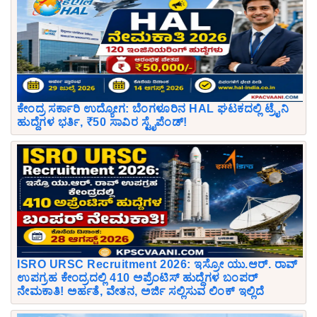
ಕೇಂದ್ರ ಸರ್ಕಾರಿ ಉದ್ಯೋಗ: ಬೆಂಗಳೂರಿನ HAL ಘಟಕದಲ್ಲಿ ಟ್ರೈನಿ
ಹುದ್ದೆಗಳ ಭರ್ತಿ, ₹50 ಸಾವಿರ ಸ್ಟೈಪೆಂಡ್!
ISRO URSC Recruitment 2026: ಇಸ್ರೋ ಯು.ಆರ್. ರಾವ್
ಉಪಗ್ರಹ ಕೇಂದ್ರದಲ್ಲಿ 410 ಅಪ್ರೆಂಟಿಸ್ ಹುದ್ದೆಗಳ ಬಂಪರ್
ನೇಮಕಾತಿ! ಅರ್ಹತೆ, ವೇತನ, ಅರ್ಜಿ ಸಲ್ಲಿಸುವ ಲಿಂಕ್ ಇಲ್ಲಿದೆ