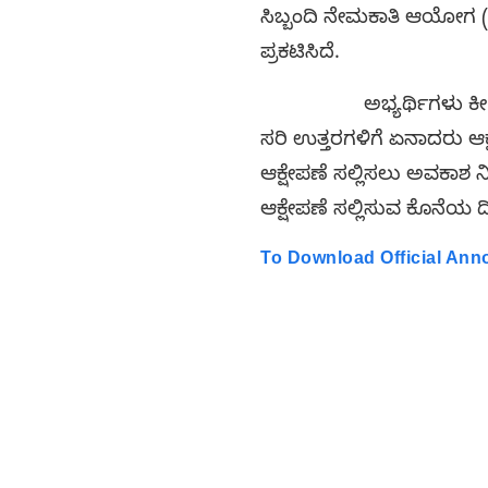
ಸಿಬ್ಬಂದಿ ನೇಮಕಾತಿ ಆಯೋಗ (S
ಪ್ರಕಟಿಸಿದೆ.
ಅಭ್ಯರ್ಥಿಗಳು ಕೀ ಉತ್ತರ
ಸರಿ ಉತ್ತರಗಳಿಗೆ ಏನಾದರು ಆಕ್ಷ
ಆಕ್ಷೇಪಣೆ ಸಲ್ಲಿಸಲು ಅವಕಾಶ ನೀಡಲ
ಆಕ್ಷೇಪಣೆ ಸಲ್ಲಿಸುವ ಕೊನೆಯ 
To Download Official An