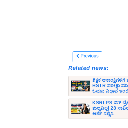
Previous
Related news:
ಶಿಕ್ಷಕ ಆಕಾಂಕ್ಷಿಗಳಿಗ
HSTR ಪರೀಕ್ಷಾ ಮಾ
ಓದುವ ವಿಧಾನ ಇಂದ
KSRLPS ಬಿಗ್ ಬ್ರೇ
ಶುಲ್ಕವಿಲ್ಲ! 28 ಸಾ
ಅರ್ಜಿ ಸಲ್ಲಿಸಿ.