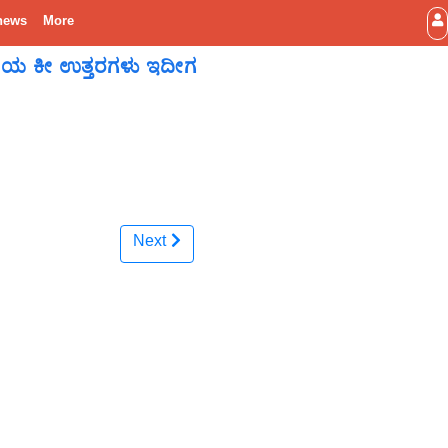
news
More
್ಷೆಯ ಕೀ ಉತ್ತರಗಳು ಇದೀಗ
Next