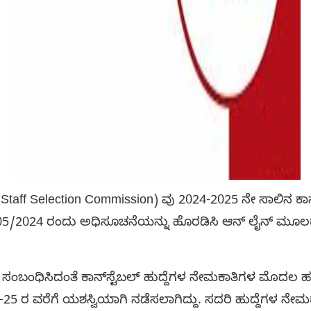
taff Selection Commission) ವು 2024-2025 ನೇ ಸಾಲಿನ ಕಾನ್
/05/2024 ರಂದು ಅಧಿಸೂಚನೆಯನ್ನು ಹೊರಡಿಸಿ ಆನ್ ಲೈನ್ ಮೂಲಕ
ಸಂಬಂಧಿಸಿದಂತೆ ಕಾನ್‌ಸ್ಟೆಬಲ್ ಹುದ್ದೆಗಳ ನೇಮಕಾತಿಗಳ ಮೊದಲ ಹ
ವರಿ -25 ರ ವರೆಗೆ ಯಶಸ್ವಿಯಾಗಿ ನಡೆಸಲಾಗಿದ್ದು. ಸದರಿ ಹುದ್ದೆಗಳ ನ