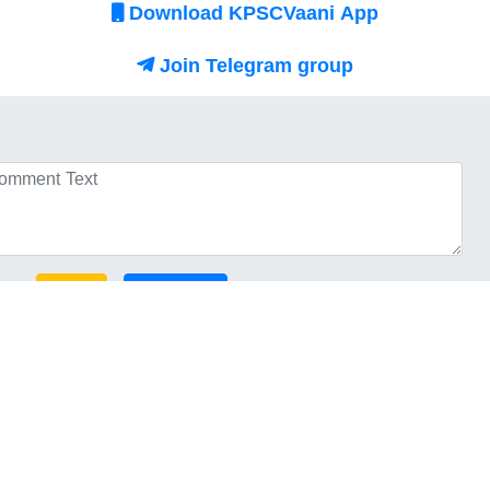
Download KPSCVaani App
Join Telegram group
Login
No comments here yet :) Be the first to comment!