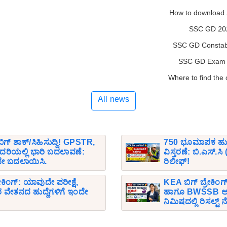
How to download
SSC GD 202
SSC GD Constabl
SSC GD Exam 2
Where to find the
All news
ೆ ಬಿಗ್ ಶಾಕ್/ಸಿಹಿಸುದ್ದಿ! GPSTR,
750 ಭೂಮಾಪಕ ಹುದ್ದೆ
ದರಿಯಲ್ಲಿ ಭಾರಿ ಬದಲಾವಣೆ:
ವಿಸ್ತರಣೆ: ಬಿ.ಎಸ್.
ೇ ಬದಲಾಯಿಸಿ.
ರಿಲೀಫ್!
ಕಿಂಗ್: ಯಾವುದೇ ಪರೀಕ್ಷೆ,
KEA ಬಿಗ್ ಬ್ರೇಕಿಂಗ
ವಿರ ವೇತನದ ಹುದ್ದೆಗಳಿಗೆ ಇಂದೇ
ಹಾಗೂ BWSSB ಅಂತ
ನಿಮಿಷದಲ್ಲಿ ರಿಸಲ್ಟ್