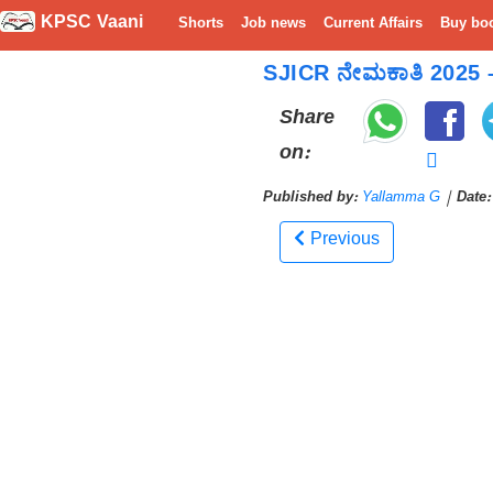
KPSC Vaani
Shorts
Job news
Current Affairs
Buy bo
SJICR ನೇಮಕಾತಿ 2025 – 15 
Share
on:
Published by:
Yallamma G
|
Date:
Previous