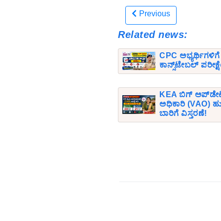
Previous
Related news:
CPC ಅಭ್ಯರ್ಥಿಗಳಿಗೆ
ಕಾನ್ಸ್‌ಟೇಬಲ್ ಪರೀಕ್
KEA ಬಿಗ್ ಅಪ್‌ಡೇ
ಅಧಿಕಾರಿ (VAO) ಹುದ
ಬಾರಿಗೆ ವಿಸ್ತರಣೆ!
Comments
Comment Text:
*