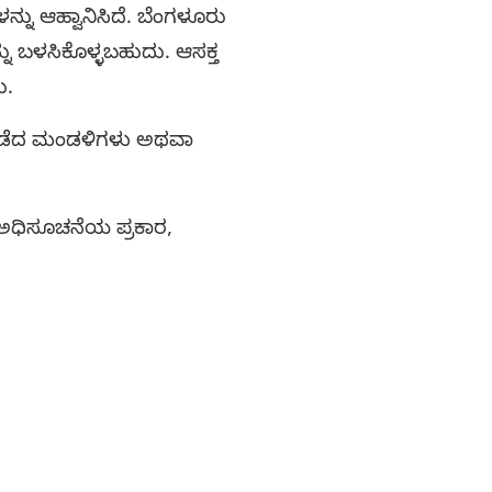
ನ್ನು ಆಹ್ವಾನಿಸಿದೆ. ಬೆಂಗಳೂರು
್ನು ಬಳಸಿಕೊಳ್ಳಬಹುದು. ಆಸಕ್ತ
ು.
 ಪಡೆದ ಮಂಡಳಿಗಳು ಅಥವಾ
 ಅಧಿಸೂಚನೆಯ ಪ್ರಕಾರ,