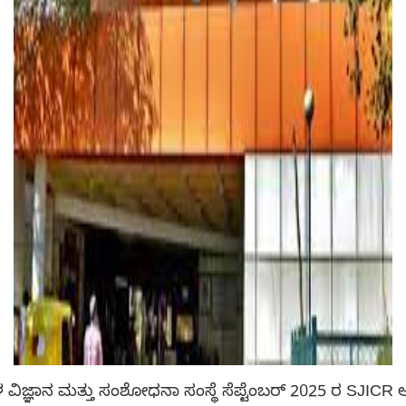
ವಿಜ್ಞಾನ ಮತ್ತು ಸಂಶೋಧನಾ ಸಂಸ್ಥೆ ಸೆಪ್ಟೆಂಬರ್ 2025 ರ SJIC