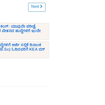
Next
ಕಿಂಗ್: ಯಾವುದೇ ಪರೀಕ್ಷೆ,
ವಿರ ವೇತನದ ಹುದ್ದೆಗಳಿಗೆ ಇಂದೇ
ಗಳಿಗೆ ಅರ್ಜಿ ಸಲ್ಲಿಕೆ ದಿನಾಂಕ
ಸಿ (B.Sc) ಓದಿದವರಿಗೆ KEA ಬಿಗ್