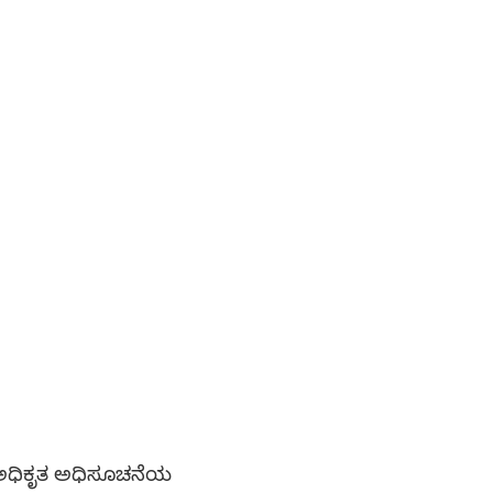
R ಅಧಿಕೃತ ಅಧಿಸೂಚನೆಯ