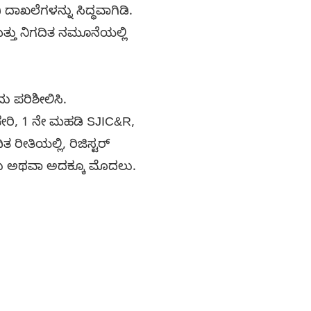
 ದಾಖಲೆಗಳನ್ನು ಸಿದ್ಧವಾಗಿಡಿ.
್ತು ನಿಗದಿತ ನಮೂನೆಯಲ್ಲಿ
 ಪರಿಶೀಲಿಸಿ.
ಕಚೇರಿ, 1 ನೇ ಮಹಡಿ SJIC&R,
ರೀತಿಯಲ್ಲಿ, ರಿಜಿಸ್ಟರ್
ಂದು ಅಥವಾ ಅದಕ್ಕೂ ಮೊದಲು.