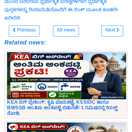
ಮುಂದೆ ಬರಲಿರುವ ಸ್ಪರ್ಧಾತ್ಮಕ ಪರೀಕ್ಷೆಗಳಿಗಾಗಿ ಸ್ಪರ್ಧಾತ್ಮಕ
ಪುಸ್ತಕಗಳನ್ನು ರಿಯಾಯಿತಿಯೊಂದಿಗೆ ಈ ಲಿಂಕ್ ಮೂಲಕ ಕೂಡಲೇ
ಖರೀದಿಸಿ
Previous
All news
Next
Related news:
KEA ಬಿಗ್ ಬ್ರೇಕಿಂಗ್: ಕೃಷಿ ಮಾರುಕಟ್ಟೆ, KSSIDC ಹಾಗೂ
BWSSB ಅಂತಿಮ ಅಂಕಪಟ್ಟಿ ಬಿಡುಗಡೆ! 1 ನಿಮಿಷದಲ್ಲಿ ರಿಸಲ್ಟ್
ನೋಡಿ.