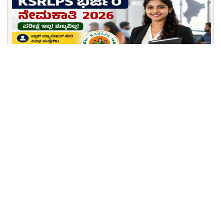
KSRLPS ಬಿಗ್ ಬ್ರೇಕಿಂಗ್: ಯಾವುದೇ ಪರೀಕ್ಷೆ, ಶುಲ್ಕವಿಲ್ಲ! 28
ಸಾವಿರ ವೇತನದ ಹುದ್ದೆಗಳಿಗೆ ಇಂದೇ ಅರ್ಜಿ ಸಲ್ಲಿಸಿ.
Download KPSCVaani App
Join Telegram group
Comments
Comment
Text:
*