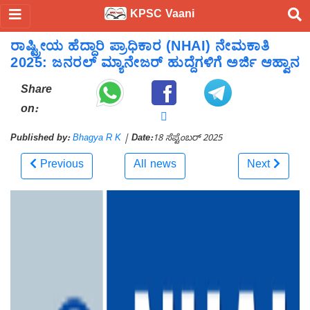
KPSC Vaani
ರಾಷ್ಟ್ರೀಯ ಹೆದ್ದಾರಿ ಪ್ರಾಧಿಕಾರ (NHAI) ನೇಮಕಾತಿ
2025: ಜನರಲ್ ಮ್ಯಾನೇಜರ್ ಹುದ್ದೆಗಳಿಗೆ ಅರ್ಜಿ ಆಹ್ವಾನ
Share
on:
Published by:
Bhagya R K
|
Date:
18 ಸೆಪ್ಟೆಂಬರ್ 2025
Previous
All news
Next