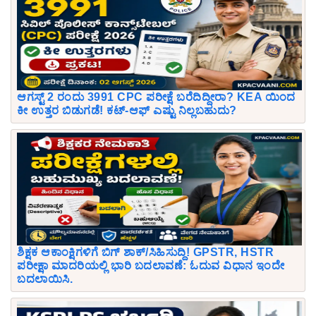
ಆಗಸ್ಟ್ 2 ರಂದು 3991 CPC ಪರೀಕ್ಷೆ ಬರೆದಿದ್ದೀರಾ? KEA ಯಿಂದ
ಕೀ ಉತ್ತರ ಬಿಡುಗಡೆ! ಕಟ್-ಆಫ್ ಎಷ್ಟು ನಿಲ್ಲಬಹುದು?
ಶಿಕ್ಷಕ ಆಕಾಂಕ್ಷಿಗಳಿಗೆ ಬಿಗ್ ಶಾಕ್/ಸಿಹಿಸುದ್ದಿ! GPSTR, HSTR
ಪರೀಕ್ಷಾ ಮಾದರಿಯಲ್ಲಿ ಭಾರಿ ಬದಲಾವಣೆ: ಓದುವ ವಿಧಾನ ಇಂದೇ
ಬದಲಾಯಿಸಿ.