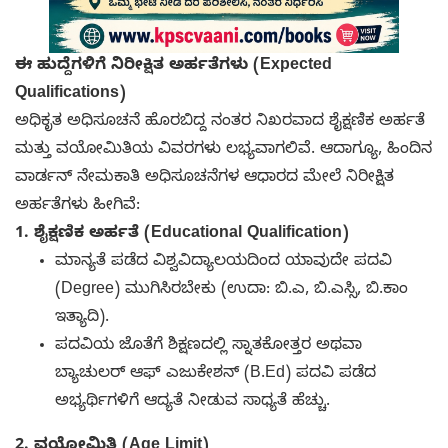
ಈ ಹುದ್ದೆಗಳಿಗೆ ನಿರೀಕ್ಷಿತ ಅರ್ಹತೆಗಳು (Expected
Qualifications)
ಅಧಿಕೃತ ಅಧಿಸೂಚನೆ ಹೊರಬಿದ್ದ ನಂತರ ನಿಖರವಾದ ಶೈಕ್ಷಣಿಕ ಅರ್ಹತೆ
ಮತ್ತು ವಯೋಮಿತಿಯ ವಿವರಗಳು ಲಭ್ಯವಾಗಲಿವೆ. ಆದಾಗ್ಯೂ, ಹಿಂದಿನ
ವಾರ್ಡನ್ ನೇಮಕಾತಿ ಅಧಿಸೂಚನೆಗಳ ಆಧಾರದ ಮೇಲೆ ನಿರೀಕ್ಷಿತ
ಅರ್ಹತೆಗಳು ಹೀಗಿವೆ:
1. ಶೈಕ್ಷಣಿಕ ಅರ್ಹತೆ (Educational Qualification)
ಮಾನ್ಯತೆ ಪಡೆದ ವಿಶ್ವವಿದ್ಯಾಲಯದಿಂದ ಯಾವುದೇ ಪದವಿ
(Degree) ಮುಗಿಸಿರಬೇಕು (ಉದಾ: ಬಿ.ಎ, ಬಿ.ಎಸ್ಸಿ, ಬಿ.ಕಾಂ
ಇತ್ಯಾದಿ).
ಪದವಿಯ ಜೊತೆಗೆ ಶಿಕ್ಷಣದಲ್ಲಿ ಸ್ನಾತಕೋತ್ತರ ಅಥವಾ
ಬ್ಯಾಚುಲರ್ ಆಫ್ ಎಜುಕೇಶನ್ (B.Ed) ಪದವಿ ಪಡೆದ
ಅಭ್ಯರ್ಥಿಗಳಿಗೆ ಆದ್ಯತೆ ನೀಡುವ ಸಾಧ್ಯತೆ ಹೆಚ್ಚು.
2. ವಯೋಮಿತಿ (Age Limit)