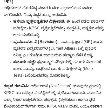
Tips)
ಅಧಿಸೂಚನೆ ಹೊರಬಿದ್ದ ನಂತರ ಓದಲು ಪ್ರಾರಂಭಿಸುವ ಬದಲು,
ಈಗಿನಿಂದಲೇ ನಿಮ್ಮ ಸಿದ್ಧತೆಯನ್ನು ಆರಂಭಿಸಿ.
ಹಳೆಯ ಪ್ರಶ್ನೆಪತ್ರಿಕೆಗಳ ವಿಶ್ಲೇಷಣೆ:
ಈ ಹಿಂದೆ ನಡೆದ ವಾರ್ಡನ್
ಪರೀಕ್ಷೆಯ KPSC ಪ್ರಶ್ನೆಪತ್ರಿಕೆಗಳನ್ನು ಸಂಗ್ರಹಿಸಿ, ಪಠ್ಯಕ್ರಮವನ್ನು
ಅರ್ಥಮಾಡಿಕೊಳ್ಳಿ.
ಪುನರಾವರ್ತನೆ (Revision):
ಸಾಮಾನ್ಯ ಜ್ಞಾನ (GK) ಹಾಗೂ
ಪ್ರಚಲಿತ ವಿದ್ಯಮಾನಗಳ (Current Affairs) ಬಗ್ಗೆ ಪ್ರತಿದಿನ
ಕನಿಷ್ಠ 2-3 ಗಂಟೆಗಳ ಕಾಲ ಓದುವ ಹವ್ಯಾಸ ಬೆಳೆಸಿಕೊಳ್ಳಿ.
ಸಮಯ ಪ್ರಜ್ಞೆ:
ಸ್ಪರ್ಧಾತ್ಮಕ ಪರೀಕ್ಷೆಯಲ್ಲಿ ಸಮಯ ನಿರ್ವಹಣೆ
ಬಹಳ ಮುಖ್ಯ. ಆದ್ದರಿಂದ ಅಣಕು ಪರೀಕ್ಷೆಗಳನ್ನು (Mock
Tests) ಬರೆಯುವುದನ್ನು ರೂಢಿಸಿಕೊಳ್ಳಿ.
ತಪ್ಪದೆ ಗಮನಿಸಿ:
ಅಧಿಸೂಚನೆ (Notification) ಯಾವುದೇ ಕ್ಷಣದಲ್ಲಿ
KPSC ಯ ಅಧಿಕೃತ ವೆಬ್‌ಸೈಟ್‌ನಲ್ಲಿ ಪ್ರಕಟವಾಗಬಹುದು. ಮುಂದಿನ
ಎಲ್ಲಾ ನಿಖರ ಅಪ್ಡೇಟ್‌ಗಳು, ಪಠ್ಯಕ್ರಮ (Syllabus) ಹಾಗೂ ಸ್ಟಡಿ
ಮೆಟೀರಿಯಲ್‌ಗಳಿಗಾಗಿ ನಮ್ಮ KPSCVaani ಯನ್ನು ನಿಯಮಿತವಾಗಿ