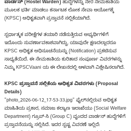
ವಾರ್ಡನ್ (Hostel Warden)
ಹುದ್ದೆಗಳನ್ನು ನೇರ ನೇಮಕಾತಿಯ
ಮೂಲಕ ಭರ್ತಿ ಮಾಡಲು ಕರ್ನಾಟಕ ಲೋಕ ಸೇವಾ ಆಯೋಗಕ್ಕೆ
(KPSC) ಅಧಿಕೃತವಾಗಿ ಪ್ರಸ್ತಾವನೆ ಸಲ್ಲಿಕೆಯಾಗಿದೆ.
ಸ್ಪರ್ಧಾತ್ಮಕ ಪರೀಕ್ಷೆಗಳ ತಯಾರಿ ನಡೆಸುತ್ತಿರುವ ಅಭ್ಯರ್ಥಿಗಳಿಗೆ
ಇದೊಂದು ಸುವರ್ಣಾವಕಾಶವಾಗಿದ್ದು, ಯಾವುದೇ ಕ್ಷಣದಲ್ಲಾದರೂ
KPSC ಅಧಿಕೃತ ಅಧಿಸೂಚನೆಯನ್ನು (Notification) ಪ್ರಕಟಿಸುವ
ಸಾಧ್ಯತೆಯಿದೆ. ಈ ನೇಮಕಾತಿಯ ಕುರಿತಾದ ಸಂಪೂರ್ಣ ವಿವರಗಳನ್ನು
ನಿಮ್ಮ KPSCVaani ಯ ಈ ಲೇಖನದಲ್ಲಿ ಆಳವಾಗಿ ವಿಶ್ಲೇಷಿಸಲಾಗಿದೆ.
KPSC ಪ್ರಸ್ತಾವನೆ ಸಲ್ಲಿಕೆಯ ಅಧಿಕೃತ ವಿವರಗಳು (Proposal
Details)
"photo_2026-06-12_17-53-33.jpg" ಫೈಲ್‌ನಲ್ಲಿರುವ ಅಧಿಕೃತ
ಮಾಹಿತಿಯ ಪ್ರಕಾರ, ಸಮಾಜ ಕಲ್ಯಾಣ ಇಲಾಖೆಯು (Social Welfare
Department) ಗ್ರೂಪ್-ಸಿ (Group C) ವೃಂದದ ವಾರ್ಡನ್ ಹುದ್ದೆಗಳಿಗೆ
ಪ್ರಸ್ತಾವನೆಯನ್ನು ಸಲ್ಲಿಸಿದೆ. ಇದರ ಸ್ಪಷ್ಟ ವಿವರಣೆ ಇಲ್ಲಿದೆ: