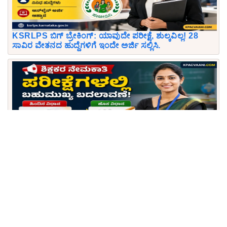
KSRLPS ಬಿಗ್ ಬ್ರೇಕಿಂಗ್: ಯಾವುದೇ ಪರೀಕ್ಷೆ, ಶುಲ್ಕವಿಲ್ಲ! 28
ಸಾವಿರ ವೇತನದ ಹುದ್ದೆಗಳಿಗೆ ಇಂದೇ ಅರ್ಜಿ ಸಲ್ಲಿಸಿ.
ಶಿಕ್ಷಕ ಆಕಾಂಕ್ಷಿಗಳಿಗೆ ಬಿಗ್ ಶಾಕ್/ಸಿಹಿಸುದ್ದಿ! GPSTR, HSTR
ಪರೀಕ್ಷಾ ಮಾದರಿಯಲ್ಲಿ ಭಾರಿ ಬದಲಾವಣೆ: ಓದುವ ವಿಧಾನ ಇಂದೇ
ಬದಲಾಯಿಸಿ.