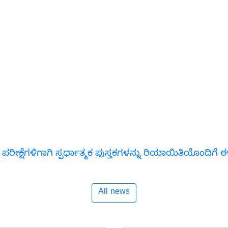
 ಪರೀಕ್ಷೆಗಳಿಗಾಗಿ ಸ್ಪರ್ಧಾತ್ಮಕ ಪುಸ್ತಕಗಳನ್ನು ರಿಯಾಯಿತಿಯೊಂದಿ
All news