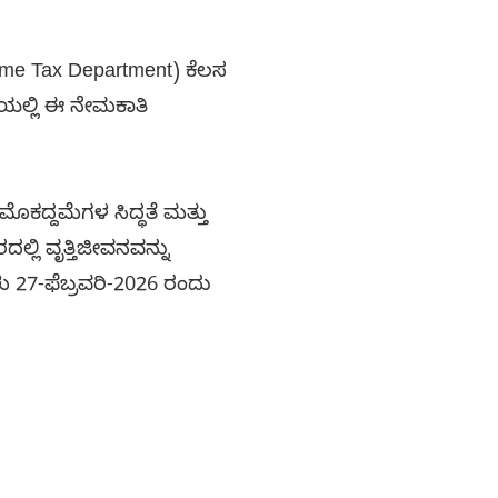
e Tax Department) ಕೆಲಸ
ಿಯಲ್ಲಿ ಈ ನೇಮಕಾತಿ
ೊಕದ್ದಮೆಗಳ ಸಿದ್ಧತೆ ಮತ್ತು
ಲ್ಲಿ ವೃತ್ತಿಜೀವನವನ್ನು
ು 27-ಫೆಬ್ರವರಿ-2026 ರಂದು