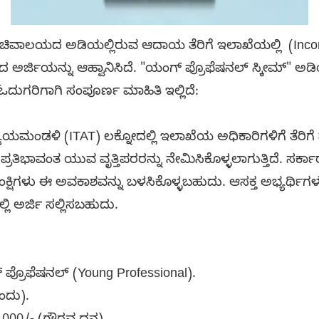
ಿವಾಲಯದ ಅಡಿಯಲ್ಲಿರುವ ಆದಾಯ ತೆರಿಗೆ ಇಲಾಖೆಯಲ್ಲಿ (Incom
ದ ಅರ್ಜಿಯನ್ನು ಆಹ್ವಾನಿಸಿದೆ. "ಯಂಗ್ ಪ್ರೊಫೆಷನಲ್ ಸ್ಕೀಮ್" ಅಡ
 ಓದುಗರಿಗಾಗಿ ಸಂಪೂರ್ಣ ಮಾಹಿತಿ ಇಲ್ಲಿದೆ:
ಯಮಂಡಳಿ (ITAT) ಲಕ್ನೋದಲ್ಲಿ ಇಲಾಖೆಯ ಅಧಿಕಾರಿಗಳಿಗೆ ತೆರಿಗೆ ಮ
ಿಭಾವಂತ ಯುವ ವೃತ್ತಿಪರರನ್ನು ನೇಮಿಸಿಕೊಳ್ಳಲಾಗುತ್ತಿದೆ. ಸರ್ಕಾರದ
ಕ್ಷಿಗಳು ಈ ಅವಕಾಶವನ್ನು ಬಳಸಿಕೊಳ್ಳಬಹುದು. ಆಸಕ್ತ ಅಭ್ಯರ್ಥಿಗಳ
ಿ ಅರ್ಜಿ ಸಲ್ಲಿಸಬಹುದು.
 ಪ್ರೊಫೆಷನಲ್ (Young Professional).
ಒಂದು).