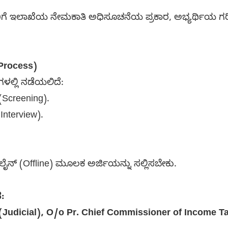
ೆ ಇಲಾಖೆಯ ನೇಮಕಾತಿ ಅಧಿಸೂಚನೆಯ ಪ್ರಕಾರ, ಅಭ್ಯರ್ಥಿಯ ಗರಿಷ
n Process)
ಲ್ಲಿ ನಡೆಯಲಿದೆ:
(Screening).
Interview).
್‌ಲೈನ್ (Offline) ಮೂಲಕ ಅರ್ಜಿಯನ್ನು ಸಲ್ಲಿಸಬೇಕು.
:
(Judicial), O/o Pr. Chief Commissioner of Income T