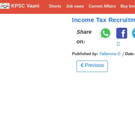
KPSC Vaani
Shorts
Job news
Current Affairs
Buy bo
Income Tax Recruitme
Share
on:
Published by:
Yallamma G
|
Date:
Previous