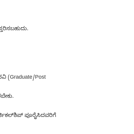
್ತರಿಸಬಹುದು.
ದವಿ (Graduate/Post
ರಬೇಕು.
್ಟಿಕಲ್‌ಶಿಪ್ ಪೂರೈಸಿದವರಿಗೆ