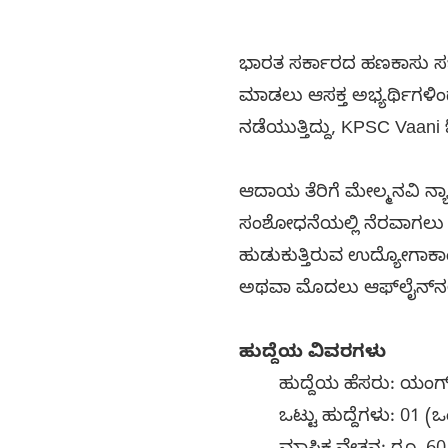
ಭಾರತ ಸರ್ಕಾರದ ಹಣಕಾಸು ಸಚ
ಮಾಡಲು ಆಸಕ್ತ ಅಭ್ಯರ್ಥಿಗಳಿಂ
ನಡೆಯುತ್ತಿದ್ದು, KPSC Vaani
ಆದಾಯ ತೆರಿಗೆ ಮೇಲ್ಮನವಿ ನ್ಯಾ
ಸಂಶೋಧನೆಯಲ್ಲಿ ನೆರವಾಗಲು ಪ್ರತ
ಹುಡುಕುತ್ತಿರುವ ಉದ್ಯೋಗಾಕಾಂ
ಅಥವಾ ಮೊದಲು ಆಫ್‌ಲೈನ್‌ನಲ್ಲ
ಹುದ್ದೆಯ ವಿವರಗಳು
ಹುದ್ದೆಯ ಹೆಸರು: ಯಂಗ್
ಒಟ್ಟು ಹುದ್ದೆಗಳು: 01 (