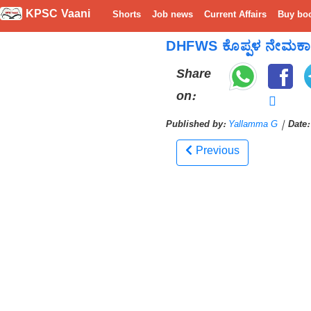
KPSC Vaani
Shorts
Job news
Current Affairs
Buy bo
DHFWS ಕೊಪ್ಪಳ ನೇಮಕಾತಿ 2026
Share
on:
Published by:
Yallamma G
|
Date:
Previous