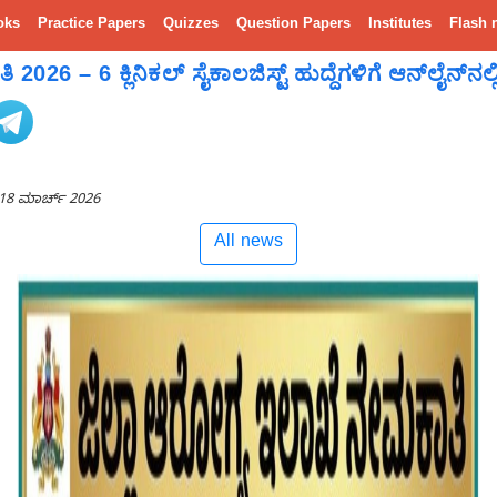
oks
Practice Papers
Quizzes
Question Papers
Institutes
Flash 
 – 6 ಕ್ಲಿನಿಕಲ್ ಸೈಕಾಲಜಿಸ್ಟ್ ಹುದ್ದೆಗಳಿಗೆ ಆನ್‌ಲೈನ್‌ನಲ್ಲಿ 
18 ಮಾರ್ಚ್ 2026
All news