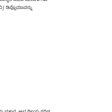
ಾನ್ಯತೆ ಪಡೆದ ಮಂಡಳಿಗಳು
/ ಡಿಪ್ಲೊಮಾವನ್ನು