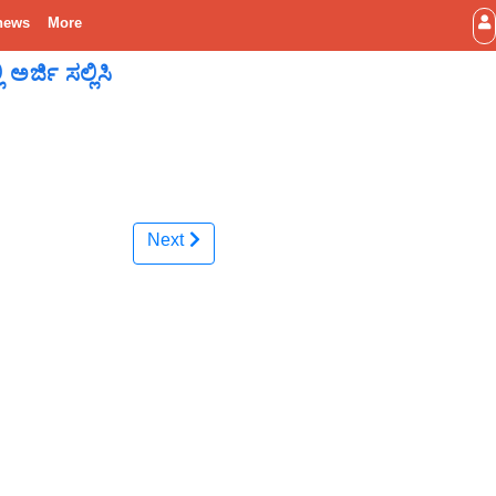
news
More
ಅರ್ಜಿ ಸಲ್ಲಿಸಿ
Next