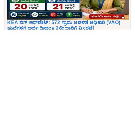
KEA ಬಿಗ್ ಅಪ್‌ಡೇಟ್: 572 ಗ್ರಾಮ ಆಡಳಿತ ಅಧಿಕಾರಿ (VAO)
ಹುದ್ದೆಗಳಿಗೆ ಅರ್ಜಿ ದಿನಾಂಕ 2ನೇ ಬಾರಿಗೆ ವಿಸ್ತರಣೆ!
KSRLPS ಬಿಗ್ ಬ್ರೇಕಿಂಗ್: ಯಾವುದೇ ಪರೀಕ್ಷೆ, ಶುಲ್ಕವಿಲ್ಲ! 28
ಸಾವಿರ ವೇತನದ ಹುದ್ದೆಗಳಿಗೆ ಇಂದೇ ಅರ್ಜಿ ಸಲ್ಲಿಸಿ.
Download KPSCVaani App
Join Telegram group