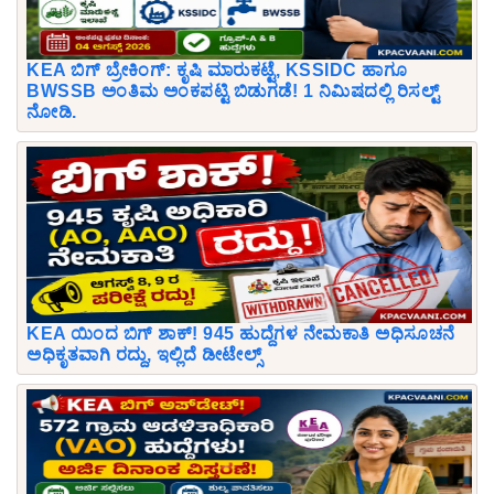
KEA ಬಿಗ್ ಬ್ರೇಕಿಂಗ್: ಕೃಷಿ ಮಾರುಕಟ್ಟೆ, KSSIDC ಹಾಗೂ
BWSSB ಅಂತಿಮ ಅಂಕಪಟ್ಟಿ ಬಿಡುಗಡೆ! 1 ನಿಮಿಷದಲ್ಲಿ ರಿಸಲ್ಟ್
ನೋಡಿ.
KEA ಯಿಂದ ಬಿಗ್ ಶಾಕ್! 945 ಹುದ್ದೆಗಳ ನೇಮಕಾತಿ ಅಧಿಸೂಚನೆ
ಅಧಿಕೃತವಾಗಿ ರದ್ದು, ಇಲ್ಲಿದೆ ಡೀಟೇಲ್ಸ್