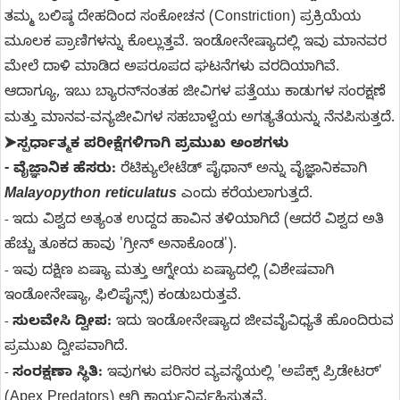
ತಮ್ಮ ಬಲಿಷ್ಠ ದೇಹದಿಂದ ಸಂಕೋಚನ (Constriction) ಪ್ರಕ್ರಿಯೆಯ
ಮೂಲಕ ಪ್ರಾಣಿಗಳನ್ನು ಕೊಲ್ಲುತ್ತವೆ.
ಇಂಡೋನೇಷ್ಯಾದಲ್ಲಿ ಇವು ಮಾನವರ
ಮೇಲೆ ದಾಳಿ ಮಾಡಿದ ಅಪರೂಪದ ಘಟನೆಗಳು ವರದಿಯಾಗಿವೆ.
ಆದಾಗ್ಯೂ, ಇಬು ಬ್ಯಾರನ್‌ನಂತಹ ಜೀವಿಗಳ ಪತ್ತೆಯು ಕಾಡುಗಳ ಸಂರಕ್ಷಣೆ
ಮತ್ತು ಮಾನವ-ವನ್ಯಜೀವಿಗಳ ಸಹಬಾಳ್ವೆಯ ಅಗತ್ಯತೆಯನ್ನು ನೆನಪಿಸುತ್ತದೆ.
ಸ್ಪರ್ಧಾತ್ಮಕ ಪರೀಕ್ಷೆಗಳಿಗಾಗಿ ಪ್ರಮುಖ ಅಂಶಗಳು
➤
- ವೈಜ್ಞಾನಿಕ ಹೆಸರು:
ರೆಟಿಕ್ಯುಲೇಟೆಡ್ ಪೈಥಾನ್ ಅನ್ನು ವೈಜ್ಞಾನಿಕವಾಗಿ
Malayopython reticulatus
ಎಂದು ಕರೆಯಲಾಗುತ್ತದೆ.
ಇದು ವಿಶ್ವದ ಅತ್ಯಂತ ಉದ್ದದ ಹಾವಿನ ತಳಿಯಾಗಿದೆ (ಆದರೆ ವಿಶ್ವದ ಅತಿ
-
ಹೆಚ್ಚು ತೂಕದ ಹಾವು 'ಗ್ರೀನ್ ಅನಾಕೊಂಡ').
ಇವು ದಕ್ಷಿಣ ಏಷ್ಯಾ ಮತ್ತು ಆಗ್ನೇಯ ಏಷ್ಯಾದಲ್ಲಿ (ವಿಶೇಷವಾಗಿ
-
ಇಂಡೋನೇಷ್ಯಾ, ಫಿಲಿಪೈನ್ಸ್) ಕಂಡುಬರುತ್ತವೆ.
ಸುಲವೇಸಿ ದ್ವೀಪ:
ಇದು ಇಂಡೋನೇಷ್ಯಾದ ಜೀವವೈವಿಧ್ಯತೆ ಹೊಂದಿರುವ
-
ಪ್ರಮುಖ ದ್ವೀಪವಾಗಿದೆ.
ಸಂರಕ್ಷಣಾ ಸ್ಥಿತಿ:
ಇವುಗಳು ಪರಿಸರ ವ್ಯವಸ್ಥೆಯಲ್ಲಿ 'ಅಪೆಕ್ಸ್ ಪ್ರಿಡೇಟರ್'
-
(Apex Predators) ಆಗಿ ಕಾರ್ಯನಿರ್ವಹಿಸುತ್ತವೆ.