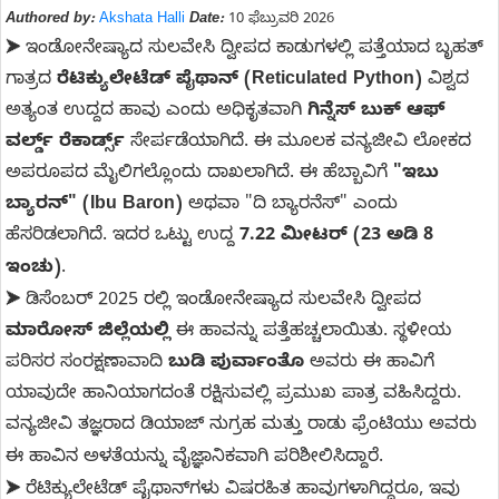
Authored by:
Akshata Halli
Date:
10 ಫೆಬ್ರುವರಿ 2026
ಇಂಡೋನೇಷ್ಯಾದ ಸುಲವೇಸಿ ದ್ವೀಪದ ಕಾಡುಗಳಲ್ಲಿ ಪತ್ತೆಯಾದ ಬೃಹತ್
➤
ಗಾತ್ರದ
ರೆಟಿಕ್ಯುಲೇಟೆಡ್ ಪೈಥಾನ್ (Reticulated Python)
ವಿಶ್ವದ
ಅತ್ಯಂತ ಉದ್ದದ ಹಾವು ಎಂದು ಅಧಿಕೃತವಾಗಿ
ಗಿನ್ನೆಸ್ ಬುಕ್ ಆಫ್
ವರ್ಲ್ಡ್ ರೆಕಾರ್ಡ್ಸ್
ಸೇರ್ಪಡೆಯಾಗಿದೆ. ಈ ಮೂಲಕ ವನ್ಯಜೀವಿ ಲೋಕದ
ಅಪರೂಪದ ಮೈಲಿಗಲ್ಲೊಂದು ದಾಖಲಾಗಿದೆ. ಈ ಹೆಬ್ಬಾವಿಗೆ
"ಇಬು
ಬ್ಯಾರನ್" (Ibu Baron)
ಅಥವಾ "ದಿ ಬ್ಯಾರನೆಸ್" ಎಂದು
ಹೆಸರಿಡಲಾಗಿದೆ. ಇದರ ಒಟ್ಟು ಉದ್ದ
7.22 ಮೀಟರ್ (23 ಅಡಿ 8
ಇಂಚು)
.
ಡಿಸೆಂಬರ್ 2025 ರಲ್ಲಿ ಇಂಡೋನೇಷ್ಯಾದ ಸುಲವೇಸಿ ದ್ವೀಪದ
➤
ಮಾರೋಸ್ ಜಿಲ್ಲೆಯಲ್ಲಿ
ಈ ಹಾವನ್ನು ಪತ್ತೆಹಚ್ಚಲಾಯಿತು. ಸ್ಥಳೀಯ
ಪರಿಸರ ಸಂರಕ್ಷಣಾವಾದಿ
ಬುಡಿ ಪುರ್ವಾಂತೊ
ಅವರು ಈ ಹಾವಿಗೆ
ಯಾವುದೇ ಹಾನಿಯಾಗದಂತೆ ರಕ್ಷಿಸುವಲ್ಲಿ ಪ್ರಮುಖ ಪಾತ್ರ ವಹಿಸಿದ್ದರು.
ವನ್ಯಜೀವಿ ತಜ್ಞರಾದ ಡಿಯಾಜ್ ನುಗ್ರಹ ಮತ್ತು ರಾಡು ಫ್ರೆಂಟಿಯು ಅವರು
ಈ ಹಾವಿನ ಅಳತೆಯನ್ನು ವೈಜ್ಞಾನಿಕವಾಗಿ ಪರಿಶೀಲಿಸಿದ್ದಾರೆ.
ರೆಟಿಕ್ಯುಲೇಟೆಡ್ ಪೈಥಾನ್‌ಗಳು ವಿಷರಹಿತ ಹಾವುಗಳಾಗಿದ್ದರೂ, ಇವು
➤