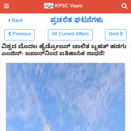
KPSC Vaani
ಪ್ರಚಲಿತ ಘಟನೆಗಳು
Back
Previous
All Current Affairs
Next
ವಿಶ್ವದ ಮೊದಲ ಹೈಡ್ರೋಜನ್ ಚಾಲಿತ ಬೃಹತ್ ಹಡಗು
ಎಂಜಿನ್: ಜಪಾನ್‌ನಿಂದ ಐತಿಹಾಸಿಕ ಸಾಧನೆ!