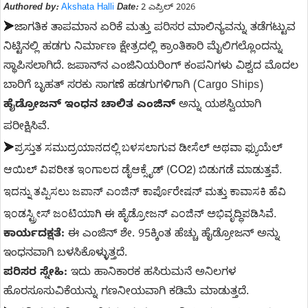
Authored by:
Akshata Halli
Date:
2 ಎಪ್ರಿಲ್ 2026
➤
ಜಾಗತಿಕ ತಾಪಮಾನ ಏರಿಕೆ ಮತ್ತು ಪರಿಸರ ಮಾಲಿನ್ಯವನ್ನು ತಡೆಗಟ್ಟುವ
ನಿಟ್ಟಿನಲ್ಲಿ ಹಡಗು ನಿರ್ಮಾಣ ಕ್ಷೇತ್ರದಲ್ಲಿ ಕ್ರಾಂತಿಕಾರಿ ಮೈಲಿಗಲ್ಲೊಂದನ್ನು
ಸ್ಥಾಪಿಸಲಾಗಿದೆ. ಜಪಾನ್‌ನ ಎಂಜಿನಿಯರಿಂಗ್ ಕಂಪನಿಗಳು ವಿಶ್ವದ ಮೊದಲ
ಬಾರಿಗೆ ಬೃಹತ್ ಸರಕು ಸಾಗಣೆ ಹಡಗುಗಳಿಗಾಗಿ (Cargo Ships)
ಹೈಡ್ರೋಜನ್ ಇಂಧನ ಚಾಲಿತ ಎಂಜಿನ್
ಅನ್ನು ಯಶಸ್ವಿಯಾಗಿ
ಪರೀಕ್ಷಿಸಿವೆ.
➤
ಪ್ರಸ್ತುತ ಸಮುದ್ರಯಾನದಲ್ಲಿ ಬಳಸಲಾಗುವ ಡೀಸೆಲ್ ಅಥವಾ ಫ್ಯುಯೆಲ್
ಆಯಿಲ್ ವಿಪರೀತ ಇಂಗಾಲದ ಡೈಆಕ್ಸೈಡ್ (CO2) ಬಿಡುಗಡೆ ಮಾಡುತ್ತವೆ.
ಇದನ್ನು ತಪ್ಪಿಸಲು ಜಪಾನ್ ಎಂಜಿನ್ ಕಾರ್ಪೊರೇಷನ್ ಮತ್ತು ಕಾವಾಸಕಿ ಹೆವಿ
ಇಂಡಸ್ಟ್ರೀಸ್ ಜಂಟಿಯಾಗಿ ಈ ಹೈಡ್ರೋಜನ್ ಎಂಜಿನ್ ಅಭಿವೃದ್ಧಿಪಡಿಸಿವೆ.
ಕಾರ್ಯದಕ್ಷತೆ:
ಈ ಎಂಜಿನ್ ಶೇ. 95ಕ್ಕಿಂತ ಹೆಚ್ಚು ಹೈಡ್ರೋಜನ್ ಅನ್ನು
ಇಂಧನವಾಗಿ ಬಳಸಿಕೊಳ್ಳುತ್ತದೆ.
ಪರಿಸರ ಸ್ನೇಹಿ:
ಇದು ಹಾನಿಕಾರಕ ಹಸಿರುಮನೆ ಅನಿಲಗಳ
ಹೊರಸೂಸುವಿಕೆಯನ್ನು ಗಣನೀಯವಾಗಿ ಕಡಿಮೆ ಮಾಡುತ್ತದೆ.