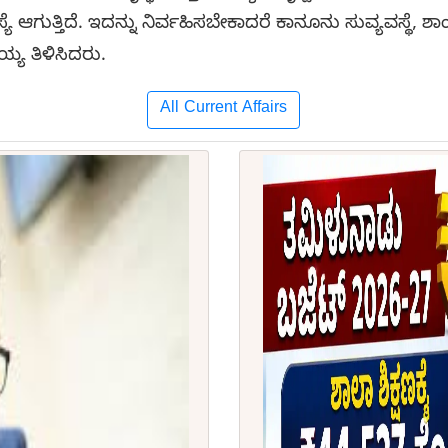
 ಆಗುತ್ತಿದೆ. ಇದನ್ನು ನಿರ್ವಹಿಸಬೇಕಾದರೆ ಕಾನೂನು ಸುವ್ಯವಸ್ಥೆ, 
್ಯ ತಿಳಿಸಿದರು.
All Current Affairs