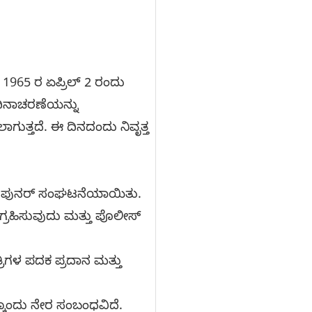
 1965 ರ ಏಪ್ರಿಲ್ 2 ರಂದು
ದಿನಾಚರಣೆಯನ್ನು
ಗುತ್ತದೆ. ಈ ದಿನದಂದು ನಿವೃತ್ತ
 ಪಡೆ ಪುನರ್ ಸಂಘಟನೆಯಾಯಿತು.
ಸಂಗ್ರಹಿಸುವುದು ಮತ್ತು ಪೊಲೀಸ್
ಿಗಳ ಪದಕ ಪ್ರದಾನ ಮತ್ತು
್ಕೊಂದು ನೇರ ಸಂಬಂಧವಿದೆ.