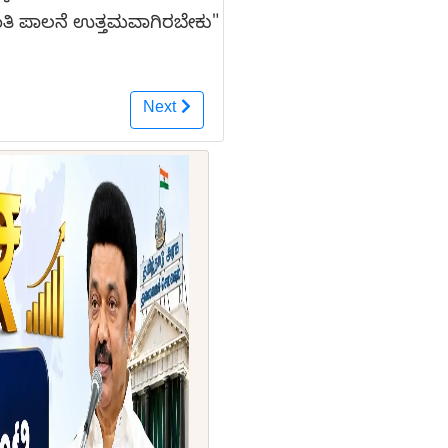
ಶಾಂತಿ ಪಾಲನೆ ಉತ್ತಮವಾಗಿರಬೇಕು"
Next