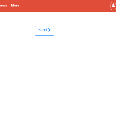
news
More
Next