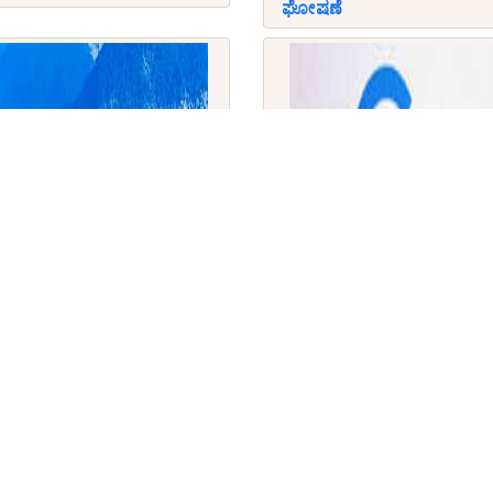
ಘೋಷಣೆ