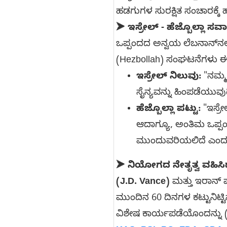
ಹಡಗುಗಳ ಸುರಕ್ಷಿತ ಸಂಚಾರಕ್ಕೆ ಹಸ
➤
ಇಸ್ರೇಲ್ - ಹೆಜ್ಬೊಲ್ಲಾ ಸ
ಒಪ್ಪಂದದ ಅನ್ವಯ ಲೆಬನಾನ್‌ನಲ್ಲಿ 
(Hezbollah) ಸಂಘಟನೆಗಳು ಈ ಒ
ಇಸ್ರೇಲ್ ನಿಲುವು:
"ನಮ್ಮ
ಸೈನ್ಯವನ್ನು ಹಿಂಪಡೆಯುವುದ
ಹೆಜ್ಬೊಲ್ಲಾ ಪಟ್ಟು:
"ಇಸ್ರೇ
ಆದಾಗ್ಯೂ, ಅಂತಿಮ ಒಪ್ಪಂ
ಮುಂದುವರಿಯಲಿದೆ ಎಂದು ಪಾ
➤
ನಿಯೋಗದ ನೇತೃತ್ವ ವಹಿಸ
(J.D. Vance)
ಮತ್ತು ಇರಾನ್ ಪ
ಮುಂದಿನ 60 ದಿನಗಳ ಕಟ್ಟುನಿಟ್ಟ
ವಿಶೇಷ ಕಾರ್ಯಪಡೆಯೊಂದನ್ನು (S