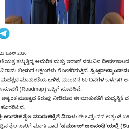
23 ಜೂನ್ 2026
್ತ ತಳ್ಳುತ್ತಿದ್ದ ಅಮೆರಿಕ ಮತ್ತು ಇರಾನ್ ನಡುವಿನ ದೀರ್ಘಕಾಲದ
್ಣ ವಿರಾಮ ಬೀಳುವ ಲಕ್ಷಣಗಳು ಗೋಚರಿಸುತ್ತಿವೆ.
ಸ್ವಿಟ್ಜರ್‌ಲ್ಯಾಂಡ
ಮಹತ್ವದ ಮಾತುಕತೆಯ ಬಳಿಕ, ಮುಂದಿನ 60 ದಿನಗಳ ಒಳಗಾಗಿ ಅಂತಿ
ಚಿಗೆ (Roadmap) ಒಪ್ಪಿಗೆ ಸೂಚಿಸಿವೆ.
 ಅತ್ಯಂತ ಮಹತ್ವದ ತಿರುವು ನೀಡಿರುವ ಈ ಮಾತುಕತೆಗೆ ಮಧ್ಯಸ್ಥಿಕೆ ವಹಿ
ಹೊರಡಿಸಿವೆ.
 ಜಾಗತಿಕ ತೈಲ ಮಾರುಕಟ್ಟೆಗೆ ನಿರಾಳ:
ಈ ಒಪ್ಪಂದದ ಅತ್ಯಂತ ಬಹು
್ಟಿನ ತೈಲ ಸಾರಿಗೆ ಮಾರ್ಗವಾದ
'ಹರ್ಮುಜ್ ಜಲಸಂಧಿ'ಯಲ್ಲಿ (Str