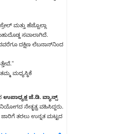
ರೇಲ್ ಮತ್ತು ಹೆಜ್ಬೊಲ್ಲಾ
ಬಹುದೊಡ್ಡ ಸವಾಲಾಗಿದೆ.
ರೆಗೂ ದಕ್ಷಿಣ ಲೆಬನಾನ್‌ನಿಂದ
ತೇವೆ."
ಮ ಮಧ್ಯಸ್ಥಿಕೆ
ಿನ
ಉಪಾಧ್ಯಕ್ಷ ಜೆ.ಡಿ. ವ್ಯಾನ್ಸ್
ನಿಯೋಗದ ನೇತೃತ್ವ ವಹಿಸಿದ್ದರು.
ಿ ಜಾರಿಗೆ ತರಲು ಉನ್ನತ ಮಟ್ಟದ