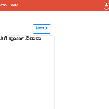
news
More
Next
ೀತಿಗೆ ಪೂರ್ಣ ವಿರಾಮ