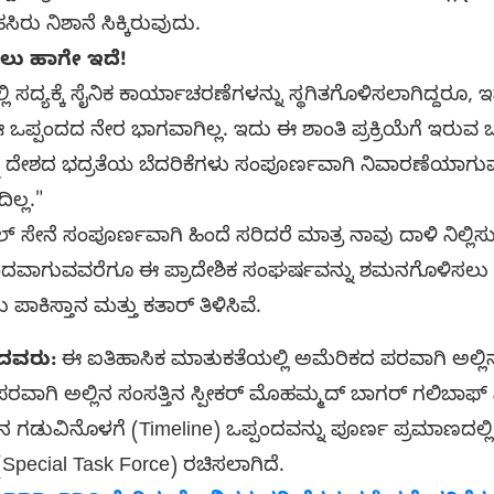
ಿರು ನಿಶಾನೆ ಸಿಕ್ಕಿರುವುದು.
ವಾಲು ಹಾಗೇ ಇದೆ!
ಸದ್ಯಕ್ಕೆ ಸೈನಿಕ ಕಾರ್ಯಾಚರಣೆಗಳನ್ನು ಸ್ಥಗಿತಗೊಳಿಸಲಾಗಿದ್ದರೂ, ಇಸ್
ಪ್ಪಂದದ ನೇರ ಭಾಗವಾಗಿಲ್ಲ. ಇದು ಈ ಶಾಂತಿ ಪ್ರಕ್ರಿಯೆಗೆ ಇರುವ 
 ದೇಶದ ಭದ್ರತೆಯ ಬೆದರಿಕೆಗಳು ಸಂಪೂರ್ಣವಾಗಿ ನಿವಾರಣೆಯಾಗುವವ
ಿಲ್ಲ."
ಲ್ ಸೇನೆ ಸಂಪೂರ್ಣವಾಗಿ ಹಿಂದೆ ಸರಿದರೆ ಮಾತ್ರ ನಾವು ದಾಳಿ ನಿಲ್ಲಿಸುತ್
ದವಾಗುವವರೆಗೂ ಈ ಪ್ರಾದೇಶಿಕ ಸಂಘರ್ಷವನ್ನು ಶಮನಗೊಳಿಸಲು ತಮ್
ಕಿಸ್ತಾನ ಮತ್ತು ಕತಾರ್ ತಿಳಿಸಿವೆ.
ಿದವರು:
ಈ ಐತಿಹಾಸಿಕ ಮಾತುಕತೆಯಲ್ಲಿ ಅಮೆರಿಕದ ಪರವಾಗಿ ಅಲ್ಲ
ರವಾಗಿ ಅಲ್ಲಿನ ಸಂಸತ್ತಿನ ಸ್ಪೀಕರ್ ಮೊಹಮ್ಮದ್ ಬಾಗರ್ ಗಲಿಬಾಫ್ 
ಿನ ಗಡುವಿನೊಳಗೆ (Timeline) ಒಪ್ಪಂದವನ್ನು ಪೂರ್ಣ ಪ್ರಮಾಣದಲ್ಲ
pecial Task Force) ರಚಿಸಲಾಗಿದೆ.