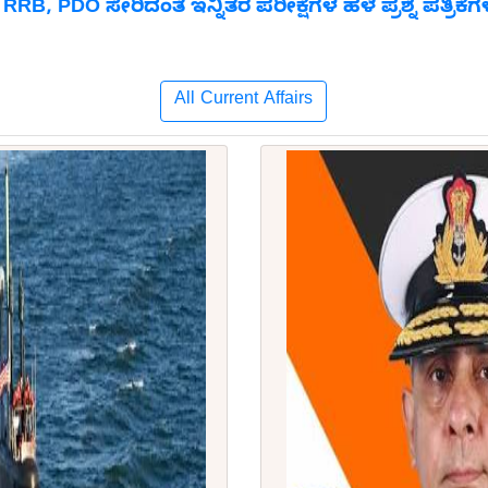
B, PDO ಸೇರಿದಂತೆ ಇನ್ನಿತರ ಪರೀಕ್ಷೆಗಳ ಹಳೆ ಪ್ರಶ್ನೆ ಪತ್ರಿಕೆ
All Current Affairs