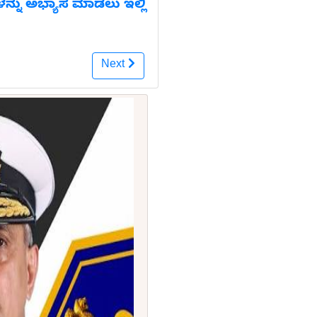
ಗಳನ್ನು ಅಭ್ಯಾಸ ಮಾಡಲು ಇಲ್ಲಿ
Next