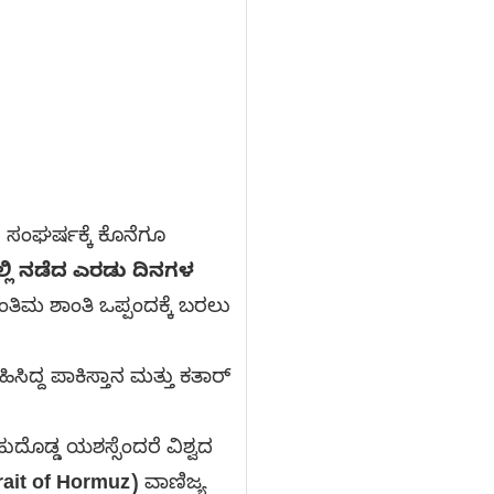
 ಸಂಘರ್ಷಕ್ಕೆ ಕೊನೆಗೂ
್‌ನಲ್ಲಿ ನಡೆದ ಎರಡು ದಿನಗಳ
ಮ ಶಾಂತಿ ಒಪ್ಪಂದಕ್ಕೆ ಬರಲು
ಸಿದ್ದ ಪಾಕಿಸ್ತಾನ ಮತ್ತು ಕತಾರ್
ದೊಡ್ಡ ಯಶಸ್ಸೆಂದರೆ ವಿಶ್ವದ
ait of Hormuz)
ವಾಣಿಜ್ಯ