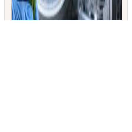
ಬಾಹ್ಯಾಕಾಶದಲ್ಲಿ ಬೆಳೆದ ಮೊದಲ ಭತ್ತದ ಬೆಳೆ: ಚೀನಾದ ತಿಯಾಂಗಾಂಗ್
ಬಾಹ್ಯಾಕಾಶ ನಿಲ್ದಾಣದಲ್ಲಿ ಮಹತ್ವದ ಮೈಲಿಗಲ್ಲು