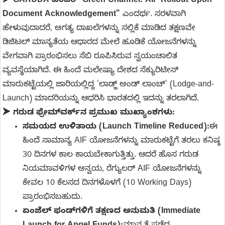
➤
GARUDA ಎಂದರೆ "Green-Channel: AIF Rollout Upon
Document Acknowledgement"
ಎಂದರ್ಥ. ಸರಳವಾಗಿ
ಹೇಳುವುದಾದರೆ, ಅಗತ್ಯ ದಾಖಲೆಗಳನ್ನು ಸಲ್ಲಿಕೆ ಮಾಡಿದ ತಕ್ಷಣವೇ
ಡಿಜಿಟಲ್ ಮಾನ್ಯತೆಯ ಆಧಾರದ ಮೇಲೆ ಹೂಡಿಕೆ ಯೋಜನೆಗಳನ್ನು
ವೇಗವಾಗಿ ಪ್ರಾರಂಭಿಸಲು ಸೆಬಿ ರೂಪಿಸಿರುವ ಸ್ವಯಂಚಾಲಿತ
ವ್ಯವಸ್ಥೆಯಾಗಿದೆ. ಈ ಹಿಂದೆ ಮಲೇಷ್ಯಾ ದೇಶದ ಸೆಕ್ಯುರಿಟೀಸ್
ಮಾರುಕಟ್ಟೆಯಲ್ಲಿ ಜಾರಿಯಲ್ಲಿದ್ದ 'ಲಾಡ್ಜ್ ಅಂಡ್ ಲಾಂಚ್' (Lodge-and-
Launch) ಮಾದರಿಯನ್ನು ಆಧರಿಸಿ ಭಾರತದಲ್ಲಿ ಇದನ್ನು ತರಲಾಗಿದೆ.
➤
ಗರುಡ ಫ್ರೇಮ್‌ವರ್ಕ್‌ನ ಪ್ರಮುಖ ಮುಖ್ಯಾಂಶಗಳು:
ಸಮಯದ ಉಳಿತಾಯ (Launch Timeline Reduced):
ಈ
ಹಿಂದೆ ಸಾಮಾನ್ಯ AIF ಯೋಜನೆಗಳನ್ನು ಮಾರುಕಟ್ಟೆಗೆ ತರಲು ಕನಿಷ್ಠ
30 ದಿನಗಳ ಕಾಲ ಕಾಯಬೇಕಾಗುತ್ತಿತ್ತು. ಆದರೆ ಹೊಸ ಗರುಡ
ನಿಯಮಾವಳಿಗಳ ಅನ್ವಯ, ರೆಗ್ಯುಲರ್ AIF ಯೋಜನೆಗಳನ್ನು
ಕೇವಲ 10 ಕೆಲಸದ ದಿನಗಳೊಳಗೆ (10 Working Days)
ಪ್ರಾರಂಭಿಸಬಹುದು.
ಏಂಜೆಲ್ ಫಂಡ್‌ಗಳಿಗೆ ತಕ್ಷಣದ ಅನುಮತಿ (Immediate