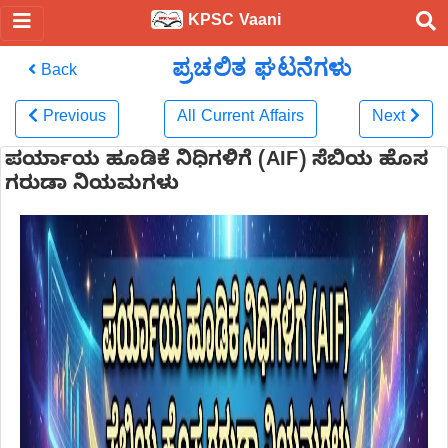
KPSC Vaani
ಪ್ರಚಲಿತ ಘಟನೆಗಳು
Back
Previous
All Current Affairs
Next
ಪರ್ಯಾಯ ಹೂಡಿಕೆ ನಿಧಿಗಳಿಗೆ (AIF) ಸೆಬಿಯ ಹೊಸ
ಗರುಡಾ ನಿಯಮಗಳು