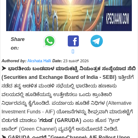
Share
on:
Authored by:
Akshata Halli
Date:
23 ಜೂನ್ 2026
➤
ಭಾರತೀಯ ಬಂಡವಾಳ ಮಾರುಕಟ್ಟೆ ನಿಯಂತ್ರಕ ಸಂಸ್ಥೆಯಾದ ಸೆಬಿ
(Securities and Exchange Board of India - SEBI)
ಇತ್ತೀಚೆಗೆ
ನಡೆದ ತನ್ನ ಆಡಳಿತ ಮಂಡಳಿ ಸಭೆಯಲ್ಲಿ ಭಾರತೀಯ ಹಣಕಾಸು
ವಲಯದಲ್ಲಿ ಹೂಡಿಕೆಯನ್ನು ಉತ್ತೇಜಿಸಲು ಒಂದು ಕ್ರಾಂತಿಕಾರಿ
ನಿರ್ಧಾರವನ್ನು ಕೈಗೊಂಡಿದೆ. ಪರ್ಯಾಯ ಹೂಡಿಕೆ ನಿಧಿಗಳ (Alternative
Investment Funds - AIF) ಯೋಜನೆಗಳನ್ನು ಶೀಘ್ರವಾಗಿ ಮಾರುಕಟ್ಟೆಗೆ
ಬಿಡುಗಡೆ ಮಾಡಲು
'ಗರುಡ' (GARUDA)
ಎಂಬ ಹೊಸ 'ಗ್ರೀನ್
ಚಾನೆಲ್' (Green Channel) ವ್ಯವಸ್ಥೆಗೆ ಅನುಮೋದನೆ ನೀಡಿದೆ.