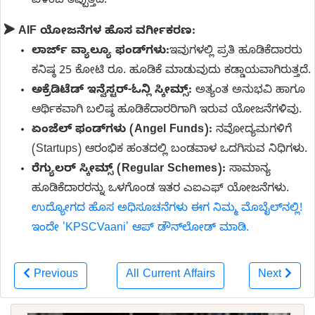
ವಿಳಂಬ ತಪ್ಪುತ್ತದೆ.
➤ AIF ಯೋಜನೆಗಳ ಹೊಸ ವರ್ಗೀಕರಣ:
ಲಾರ್ಜ್ ವ್ಯಾಲ್ಯೂ ಫಂಡ್‌ಗಳು:
ಇವುಗಳಲ್ಲಿ ಪ್ರತಿ ಹೂಡಿಕೆದಾರರು
ಕನಿಷ್ಠ 25 ಕೋಟಿ ರೂ. ಹೂಡಿಕೆ ಮಾಡುವುದು ಕಡ್ಡಾಯವಾಗಿರುತ್ತದೆ.
ಅಕ್ರೆಡಿಟೆಡ್ ಇನ್ವೆಸ್ಟರ್-ಓನ್ಲಿ ಸ್ಕೀಮ್ಸ್:
ಅತ್ಯಂತ ಅನುಭವಿ ಹಾಗೂ
ಆರ್ಥಿಕವಾಗಿ ಬಲಿಷ್ಠ ಹೂಡಿಕೆದಾರರಿಗಾಗಿ ಇರುವ ಯೋಜನೆಗಳಿವು.
ಏಂಜೆಲ್ ಫಂಡ್‌ಗಳು (Angel Funds):
ನವೋದ್ಯಮಗಳಿಗೆ
(Startups) ಆರಂಭಿಕ ಹಂತದಲ್ಲಿ ಬಂಡವಾಳ ಒದಗಿಸುವ ನಿಧಿಗಳು.
ರೆಗ್ಯುಲರ್ ಸ್ಕೀಮ್ಸ್ (Regular Schemes):
ಸಾಮಾನ್ಯ
ಹೂಡಿಕೆದಾರರನ್ನು ಒಳಗೊಂಡ ಇತರ ಎಐಎಫ್ ಯೋಜನೆಗಳು.
ಉದ್ಯೋಗದ ಹೊಸ ಅಧಿಸೂಚನೆಗಳು ಈಗ ನಿಮ್ಮ ಮೊಬೈಲ್‌ನಲ್ಲಿ!
ಇಂದೇ 'KPSCVaani' ಆಪ್ ಡೌನ್‌ಲೋಡ್ ಮಾಡಿ.
Previous
All Current Affairs
Next