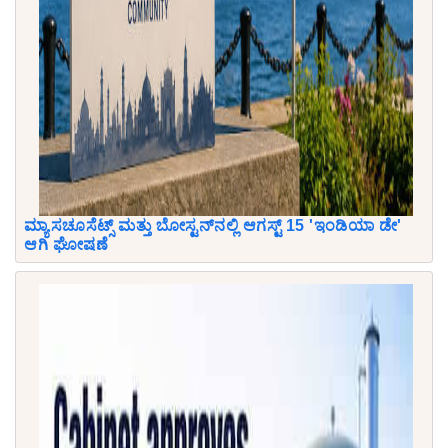
ಮ್ಯಾಸಚೂಸೆಟ್ಸ್ ಮತ್ತು ಬೋಸ್ಟನ್‌ನಲ್ಲಿ ಆಗಸ್ಟ್ 15 'ಇಂಡಿಯಾ ಡೇ'
ಆಗಿ ಘೋಷಣೆ