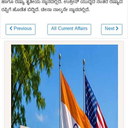
ಹಾಗೂ ರಷ್ಯಾ ತೃತೀಯ ಸ್ಥಾನದಲ್ಲಿದೆ. ಉಕ್ರೇನ್ ಯುದ್ಧದ ನಂತರ ರಷ್ಯಾದ
ರಫ್ತಿಗೆ ಹೊಡೆತ ಬಿದ್ದಿದೆ. ಚೀನಾ ನಾಲ್ಕನೇ ಸ್ಥಾನದಲ್ಲಿದೆ.
Previous
All Current Affairs
Next