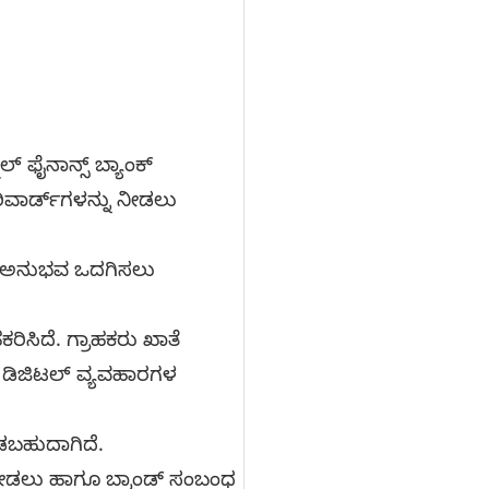
 ಫೈನಾನ್ಸ್ ಬ್ಯಾಂಕ್
ಿವಾರ್ಡ್‌ಗಳನ್ನು ನೀಡಲು
ದ ಅನುಭವ ಒದಗಿಸಲು
ರಿಸಿದೆ. ಗ್ರಾಹಕರು ಖಾತೆ
 ಡಿಜಿಟಲ್ ವ್ಯವಹಾರಗಳ
ಡಬಹುದಾಗಿದೆ.
ನೀಡಲು ಹಾಗೂ ಬ್ರಾಂಡ್ ಸಂಬಂಧ