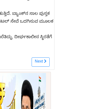
್ತಿದೆ. ಬ್ಯಾಂಕ್‌ನ ಸಾಲ ಪುಸ್ತಕ
ಡಿಜಿಟಲ್ ಸೇವೆ ಒದಗಿಸುವ ಮೂಲಕ
ತಿದ್ದು, ದೀರ್ಘಕಾಲೀನ ಸ್ಥಿರತೆಗೆ
Next