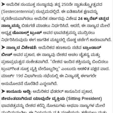
➤
ಅಮೆರಿಕ ಸಂಯುಕ್ತ ಸಂಸ್ಥಾನವು ತನ್ನ 250ನೇ ಸ್ವಾತಂತ್ರ್ಯೋತ್ಸವದ
(Sestercentennial) ಸಂಭ್ರಮದಲ್ಲಿದೆ. ಈ ಐತಿಹಾಸಿಕ ಕ್ಷಣವನ್ನು
ಸ್ಮರಣೀಯವಾಗಿಸಲು ಅಮೆರಿಕ ಸರ್ಕಾರವು ವಿಶೇಷ
24 ಕ್ಯಾರೆಟ್ ಚಿನ್ನದ
ನಾಣ್ಯವನ್ನು
ಬಿಡುಗಡೆ ಮಾಡಲು ನಿರ್ಧರಿಸಿದೆ. ಆದರೆ, ಈ ನಾಣ್ಯದ ಮೇಲೆ
ಅಧ್ಯಕ್ಷ
ಡೊನಾಲ್ಡ್ ಟ್ರಂಪ್
ಅವರ ಭಾವಚಿತ್ರವನ್ನು ಮುದ್ರಿಸಲು
ನಿರ್ಧರಿಸಿರುವುದು ಈಗ ಜಾಗತಿಕ ಮಟ್ಟದಲ್ಲಿ ದೊಡ್ಡ ಚರ್ಚೆಗೆ ಕಾರಣವಾಗಿದೆ.
➤
ನಾಣ್ಯದ ವಿಶೇಷತೆ:
ಅಮೆರಿಕದ ಹಣಕಾಸು ಸಚಿವ
ಬ್ರಾಂಡಾನ್
ಬೀಚ್
ಅವರ ಪ್ರಕಾರ, ಈ ನಾಣ್ಯವು ದೇಶದ ಅಚಲ ಚೈತನ್ಯ ಮತ್ತು
ಪ್ರಜಾಪ್ರಭುತ್ವದ ಸಂಕೇತವಾಗಿದೆ. "ದೇಶದ ಇಂದಿನ ಶಕ್ತಿಯನ್ನು ಬಿಂಬಿಸಲು
ಟ್ರಂಪ್‌ಗಿಂತ ಸೂಕ್ತ ವ್ಯಕ್ತಿ ಬೇರೊಬ್ಬರಿಲ್ಲ" ಎಂಬುದು ಆಡಳಿತ ಪಕ್ಷದ ವಾದ.
ಮಾರ್ಚ್ 19ರ ವಿಭಾಗೀಯ ಸಭೆಯಲ್ಲಿ ಈ ವಿನ್ಯಾಸಕ್ಕೆ ಈಗಾಗಲೇ
ಅನುಮೋದನೆ ದೊರೆತಿದೆ ಎನ್ನಲಾಗಿದೆ.
➤
ಕಾನೂನು ಅಡ್ಡಿ:
ಅಮೆರಿಕದ ಫೆಡರಲ್ ಕಾನೂನಿನ ಪ್ರಕಾರ,
ಜೀವಂತವಾಗಿರುವ ಯಾವುದೇ ವ್ಯಕ್ತಿಯ (Sitting President)
ಭಾವಚಿತ್ರವನ್ನು ದೇಶದ ಕರೆನ್ಸಿ ನೋಟುಗಳು ಅಥವಾ ನಾಣ್ಯಗಳ ಮೇಲೆ