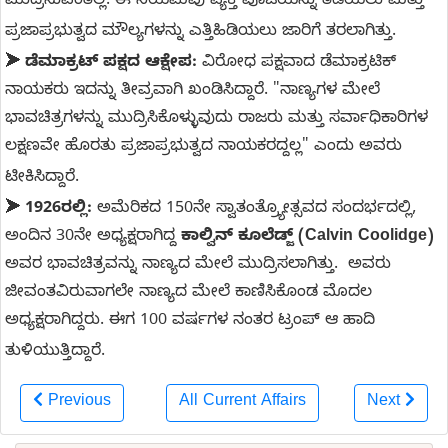
ಮುದ್ರಿಸುವಂತಿಲ್ಲ. ಈ ನಿಯಮವು ವ್ಯಕ್ತಿ ಪೂಜೆಯನ್ನು ತಡೆಯಲು ಮತ್ತು
ಪ್ರಜಾಪ್ರಭುತ್ವದ ಮೌಲ್ಯಗಳನ್ನು ಎತ್ತಿಹಿಡಿಯಲು ಜಾರಿಗೆ ತರಲಾಗಿತ್ತು.
➤
ಡೆಮಾಕ್ರಟ್ ಪಕ್ಷದ ಆಕ್ಷೇಪ:
ವಿರೋಧ ಪಕ್ಷವಾದ ಡೆಮಾಕ್ರಟಿಕ್
ನಾಯಕರು ಇದನ್ನು ತೀವ್ರವಾಗಿ ಖಂಡಿಸಿದ್ದಾರೆ. "ನಾಣ್ಯಗಳ ಮೇಲೆ
ಭಾವಚಿತ್ರಗಳನ್ನು ಮುದ್ರಿಸಿಕೊಳ್ಳುವುದು ರಾಜರು ಮತ್ತು ಸರ್ವಾಧಿಕಾರಿಗಳ
ಲಕ್ಷಣವೇ ಹೊರತು ಪ್ರಜಾಪ್ರಭುತ್ವದ ನಾಯಕರದ್ದಲ್ಲ" ಎಂದು ಅವರು
ಟೀಕಿಸಿದ್ದಾರೆ.
➤
1926ರಲ್ಲಿ:
ಅಮೆರಿಕದ 150ನೇ ಸ್ವಾತಂತ್ರ್ಯೋತ್ಸವದ ಸಂದರ್ಭದಲ್ಲಿ,
ಅಂದಿನ 30ನೇ ಅಧ್ಯಕ್ಷರಾಗಿದ್ದ
ಕಾಲ್ವಿನ್ ಕೂಲೆಡ್ಜ್ (Calvin Coolidge)
ಅವರ ಭಾವಚಿತ್ರವನ್ನು ನಾಣ್ಯದ ಮೇಲೆ ಮುದ್ರಿಸಲಾಗಿತ್ತು. ಅವರು
ಜೀವಂತವಿರುವಾಗಲೇ ನಾಣ್ಯದ ಮೇಲೆ ಕಾಣಿಸಿಕೊಂಡ ಮೊದಲ
ಅಧ್ಯಕ್ಷರಾಗಿದ್ದರು. ಈಗ 100 ವರ್ಷಗಳ ನಂತರ ಟ್ರಂಪ್ ಆ ಹಾದಿ
ತುಳಿಯುತ್ತಿದ್ದಾರೆ.
Previous
All Current Affairs
Next