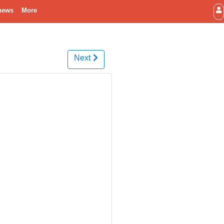
news
More
Next