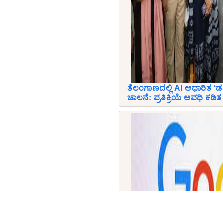
ತೆಲಂಗಾಣದಲ್ಲಿ AI ಆಧಾರಿತ ‘ಡ
ಚಾಲನೆ: ಪ್ರತಿಕ್ರಿಯೆ ಅವಧಿ ಕಡಿತ