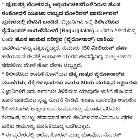
*
ಪುರಾತತ್ವ ಲೋಕವನ್ನು ಆಶ್ಚರ್ಯಚಕಿತಗೊಳಿಸಿರುವ ಹೊಸ
ಸಂಶೋಧನೆ ಯೂಟಾ ರಾಜ್ಯದ ಮೋರಿಸನ್ ಫಾರ್ಮೇಷನ್
ಪ್ರದೇಶದಲ್ಲಿ ಬೆಳಕಿಗೆ ಬಂದಿದೆ.
ವಿಜ್ಞಾನಿಗಳು ಇಲ್ಲಿ
ಶಿಲೀಕರಿಸಿದ
ಡೈನೋಸರ್ ಉಗುಳಿನೊಳಗೆ (Regurgitalite)
ಎಂದಿಗೂ ತಿಳಿಯದಿದ್ದ
ಒಂದು
ಹೊಸ ಹಾರುವ ಸರಿಸೃಪ (ಪ್ಟೆರೋಸಾರ್) ಜಾತಿಯ
ಅವಶೇಷಗಳನ್ನು ಪತ್ತೆಹಚ್ಚಿದ್ದಾರೆ. ಸುಮಾರು
150 ಮಿಲಿಯನ್ ವರ್ಷ
ಹಳೆಯದಾದ ಈ ಪತ್ತೆ ಜುರಾಸಿಕ್ ಯುಗದ ಜೀವವೈವಿಧ್ಯ ಮತ್ತು ಆಹಾರ
ಸರಪಳಿಯ ಮೇಲೆ ಹೊಸ ಬೆಳಕು ಚೆಲ್ಲುತ್ತದೆ.
* ಶಿಲೀಕರಿಸಿದ ಉಗುಳಿನೊಳಗಿರುವ
ಚಿಕ್ಕ ಗಾತ್ರದ ಪ್ಟೆರೋಸಾರ್‌ನ
ಮೂಳೆಗಳು, ರೆಕ್ಕೆಗಳ ಭಾಗಗಳು ಹಾಗೂ ಕಿರಿಯ ವಯಸ್ಸಿನ ಲಕ್ಷಣಗಳು
ವಿಜ್ಞಾನಿಗಳಿಗೆ ಇದು ಈಗಾಗಲೇ ತಿಳಿದಿರುವ ಯಾವುದೇ ಜಾತಿಗೆ ಹೊಂದದ
ಹೊಸ ಜಾತಿಯೆಂಬ ಸ್ಪಷ್ಟ ಸೂಚನೆ ನೀಡಿವೆ. ಇಂತಹ ಸುಸಂರಕ್ಷಿತ ಉಗುಳಿನ
ಶಿಲೀಕರಣಗಳು ಅತ್ಯಂತ ಅಪರೂಪವಾಗಿದ್ದು, ಪುರಾತನ ಪರಿಸರದ
ತೇವಾಂಶ, ಮಣ್ಣು, ಹವಾಮಾನ ಹಾಗು ಜೀವಿಗಳ ನಡುವಿನ ಸಂಬಂಧಗಳ
ಕುರಿತು ಅಮೂಲ್ಯ ಮಾಹಿತಿಯನ್ನು ಒದಗಿಸುತ್ತವೆ.
* ಈ ಪ್ರದೇಶದಲ್ಲಿ ಅಲೋಸೋರಸ್ ಮತ್ತು ಟೋರ್ವೋಸೋರಸ್