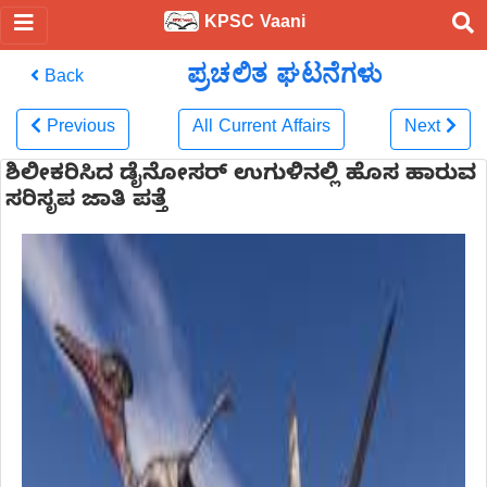
KPSC Vaani
ಪ್ರಚಲಿತ ಘಟನೆಗಳು
Back
Previous
All Current Affairs
Next
ಶಿಲೀಕರಿಸಿದ ಡೈನೋಸರ್ ಉಗುಳಿನಲ್ಲಿ ಹೊಸ ಹಾರುವ
ಸರಿಸೃಪ ಜಾತಿ ಪತ್ತೆ