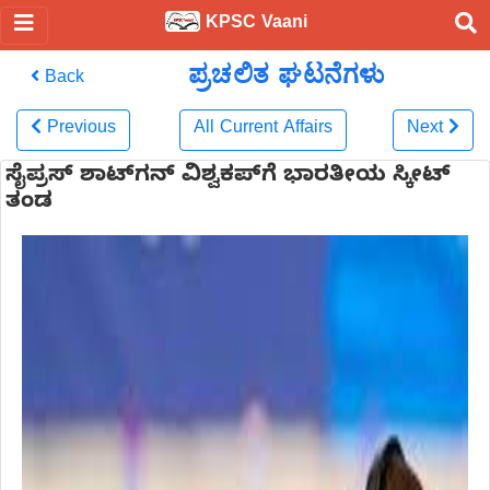
KPSC Vaani
ಪ್ರಚಲಿತ ಘಟನೆಗಳು
Back
Previous
All Current Affairs
Next
ಸೈಪ್ರಸ್‌ ಶಾಟ್‌ಗನ್ ವಿಶ್ವಕಪ್‌ಗೆ ಭಾರತೀಯ ಸ್ಕೀಟ್
ತಂಡ