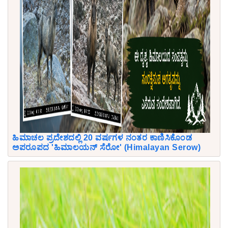
ಹಿಮಾಚಲ ಪ್ರದೇಶದಲ್ಲಿ 20 ವರ್ಷಗಳ ನಂತರ ಕಾಣಿಸಿಕೊಂಡ
ಅಪರೂಪದ 'ಹಿಮಾಲಯನ್ ಸೆರೋ' (Himalayan Serow)