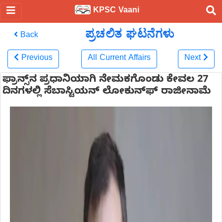
KPSC Vaani
ಪ್ರಚಲಿತ ಘಟನೆಗಳು
Back
Previous
All Current Affairs
Next
ಫ್ರಾನ್ಸ್‌ನ ಪ್ರಧಾನಿಯಾಗಿ ನೇಮಕಗೊಂಡು ಕೇವಲ 27
ದಿನಗಳಲ್ಲಿ ಸೆಬಾಸ್ಟಿಯನ್ ಲೋಕುನ್‌ಫ್ ರಾಜೀನಾಮೆ