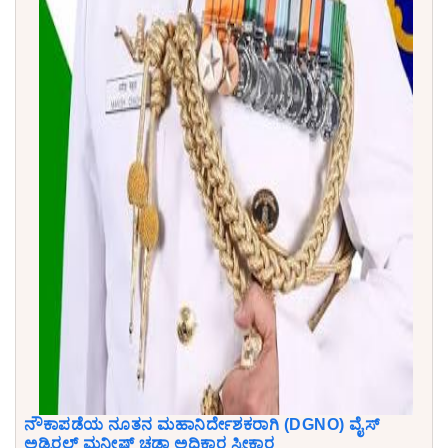
ನೌಕಾಪಡೆಯ ನೂತನ ಮಹಾನಿರ್ದೇಶಕರಾಗಿ (DGNO) ವೈಸ್
ಅಡ್ಮಿರಲ್ ಮನೀಷ್ ಚಡ್ಡಾ ಅಧಿಕಾರ ಸ್ವೀಕಾರ