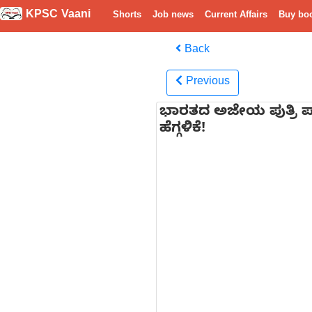
KPSC Vaani
Shorts
Job news
Current Affairs
Buy bo
Back
Previous
ಭಾರತದ ಅಜೇಯ ಪುತ್ರಿ ಪಾ
ಹೆಗ್ಗಳಿಕೆ!