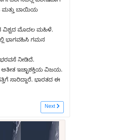
್ಗದರ್ಶನದಲ್ಲಿ ವಿಶೇಷವಾಗಿ
ಭುಜ ಮತ್ತು ಬಾಯಿಯ
ದ ವಿಶ್ವದ ಮೊದಲ ಮಹಿಳೆ.
ಲ್ಲಿ ಭಾಗವಹಿಸಿ ಗಮನ
ರವಸೆ ನೀಡಿದೆ.
ತೀತ ಇಚ್ಛಾಶಕ್ತಿಯ ವಿಜಯ.
ತಿಗೆ ಸಾರಿದ್ದಾರೆ. ಭಾರತದ ಈ
Next