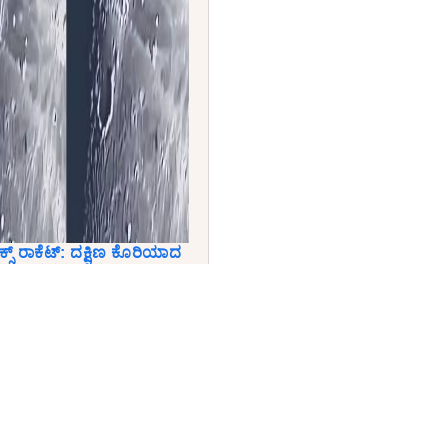
‌ಎಕ್ಸ್ ರಾಕೆಟ್: ದಕ್ಷಿಣ ಕೊರಿಯಾದ
’ ಚಿತ್ರಗಳು ವೈರಲ್!