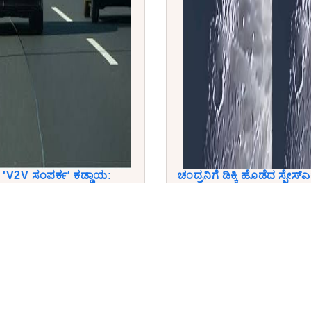
'V2V ಸಂಪರ್ಕ' ಕಡ್ಡಾಯ:
ಚಂದ್ರನಿಗೆ ಡಿಕ್ಕಿ ಹೊಡೆದ ಸ್ಪೇಸ್
ಮ
ಉಪಗ್ರಹದಿಂದ ‘ಬಿಫೋರ್-ಆಫ್ಟರ್