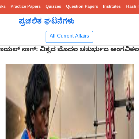
oks
Practice Papers
Quizzes
Question Papers
Institutes
Flash 
ಪ್ರಚಲಿತ ಘಟನೆಗಳು
All Current Affairs
ಯಲ್ ನಾಗ್: ವಿಶ್ವದ ಮೊದಲ ಚತುರ್ಭುಜ ಅಂಗವಿಕಲ ಬಿ