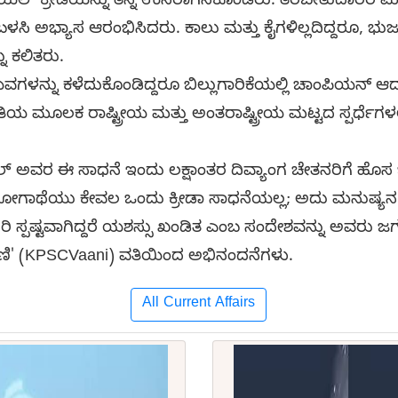
ಲ್ ಕ್ರೀಡೆಯನ್ನು ತನ್ನ ಉಸಿರಾಗಿಸಿಕೊಂಡರು. ತರಬೇತುದಾರರ ಮಾರ
ು ಬಳಸಿ ಅಭ್ಯಾಸ ಆರಂಭಿಸಿದರು. ಕಾಲು ಮತ್ತು ಕೈಗಳಿಲ್ಲದಿದ್ದರೂ, 
 ಕಲಿತರು.
ಳನ್ನು ಕಳೆದುಕೊಂಡಿದ್ದರೂ ಬಿಲ್ಲುಗಾರಿಕೆಯಲ್ಲಿ ಚಾಂಪಿಯನ್ ಆ
ಯ ಮೂಲಕ ರಾಷ್ಟ್ರೀಯ ಮತ್ತು ಅಂತರಾಷ್ಟ್ರೀಯ ಮಟ್ಟದ ಸ್ಪರ್ಧೆಗಳ
ಅವರ ಈ ಸಾಧನೆ ಇಂದು ಲಕ್ಷಾಂತರ ದಿವ್ಯಾಂಗ ಚೇತನರಿಗೆ ಹೊಸ ಭ
ಥೆಯು ಕೇವಲ ಒಂದು ಕ್ರೀಡಾ ಸಾಧನೆಯಲ್ಲ; ಅದು ಮನುಷ್ಯನ ಅ
 ಸ್ಪಷ್ಟವಾಗಿದ್ದರೆ ಯಶಸ್ಸು ಖಂಡಿತ ಎಂಬ ಸಂದೇಶವನ್ನು ಅವರು ಜಗತ್
 ವಾಣಿ' (KPSCVaani) ವತಿಯಿಂದ ಅಭಿನಂದನೆಗಳು.
All Current Affairs