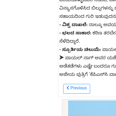
ಎಂದುಕೊಳ್ಳುವವರ ನಡುವೆ, ಪಾಯ
ವಿನ್ಯಾಸಗೊಳಿಸಿದ ಬಿಲ್ಲುಗಳನ್ನ
ಸಹಾಯದಿಂದ ಗುರಿ ಇಡುವುದನ್ನು
- ವಿಶ್ವ ದಾಖಲೆ:
ನಾಲ್ಕೂ ಅವಯವಗ
- ಛಲದ ಸಾಕಾರ:
ಕಠಿಣ ತರಬೇತಿ
ಸೆಳೆದಿದ್ದಾರೆ.
- ಸ್ಪೂರ್ತಿಯ ಚಿಲುಮೆ:
ಪಾಯಲ್ 
➤ ಪಾಯಲ್ ನಾಗ್ ಅವರ ಯಶೋಗಾ
ಅಡೆತಡೆಗಳು ಎಷ್ಟೇ ಬಂದರೂ ಗುರಿ
ಅಜೇಯ ಪುತ್ರಿಗೆ 'ಕೆಪಿಎಸ್‌ಸಿ
Previous