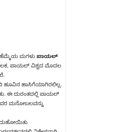
ದ ಹೆಮ್ಮೆಯ ಮಗಳು
ಪಾಯಲ್
ುವ ಮೂಲಕ, ಪಾಯಲ್ ವಿಶ್ವದ ಮೊದಲ
ೆ.
ಹೂವಿನ ಹಾಸಿಗೆಯಾಗಿರಲಿಲ್ಲ.
ತು. ಈ ದುರಂತದಲ್ಲಿ ಪಾಯಲ್
ಯ ಅವರ ಮನೋಬಲವನ್ನು
ಗಿದುಹೋಯಿತು