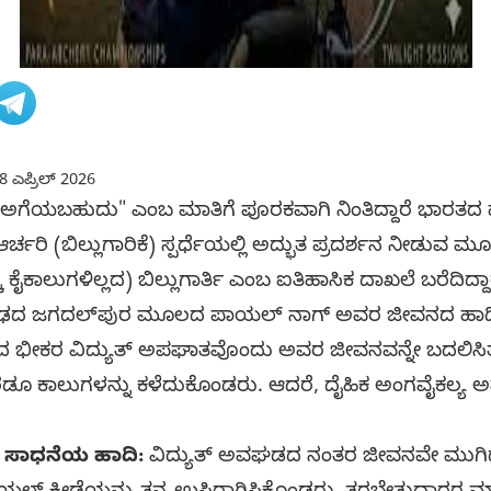
8 ಎಪ್ರಿಲ್ 2026
ನೂ ಅಗೆಯಬಹುದು" ಎಂಬ ಮಾತಿಗೆ ಪೂರಕವಾಗಿ ನಿಂತಿದ್ದಾರೆ ಭಾರತ
 ಆರ್ಚರಿ (ಬಿಲ್ಲುಗಾರಿಕೆ) ಸ್ಪರ್ಧೆಯಲ್ಲಿ ಅದ್ಭುತ ಪ್ರದರ್ಶನ ನೀಡ
ೈಕಾಲುಗಳಿಲ್ಲದ) ಬಿಲ್ಲುಗಾರ್ತಿ ಎಂಬ ಐತಿಹಾಸಿಕ ದಾಖಲೆ ಬರೆದಿದ್ದಾರ
‌ಗಢದ ಜಗದಲ್‌ಪುರ ಮೂಲದ ಪಾಯಲ್ ನಾಗ್ ಅವರ ಜೀವನದ ಹಾದಿ 
ಿಸಿದ ಭೀಕರ ವಿದ್ಯುತ್ ಅಪಘಾತವೊಂದು ಅವರ ಜೀವನವನ್ನೇ ಬದಲಿಸಿ
ರಡೂ ಕಾಲುಗಳನ್ನು ಕಳೆದುಕೊಂಡರು. ಆದರೆ, ದೈಹಿಕ ಅಂಗವೈಕಲ್
: ಸಾಧನೆಯ ಹಾದಿ:
ವಿದ್ಯುತ್ ಅವಘಡದ ನಂತರ ಜೀವನವೇ ಮು