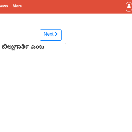
news
More
Next
ಲ್ಲುಗಾರ್ತಿ ಎಂಬ