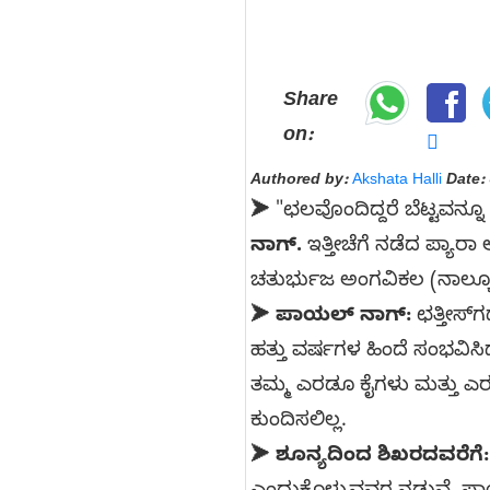
Share
on:
Authored by:
Akshata Halli
Date:
➤ "ಛಲವೊಂದಿದ್ದರೆ ಬೆಟ್ಟವನ್
ನಾಗ್.
ಇತ್ತೀಚೆಗೆ ನಡೆದ ಪ್ಯಾರಾ
ಚತುರ್ಭುಜ ಅಂಗವಿಕಲ (ನಾಲ್ಕೂ ಕ
➤
ಪಾಯಲ್ ನಾಗ್:
ಛತ್ತೀಸ್
ಹತ್ತು ವರ್ಷಗಳ ಹಿಂದೆ ಸಂಭವ
ತಮ್ಮ ಎರಡೂ ಕೈಗಳು ಮತ್ತು ಎ
ಕುಂದಿಸಲಿಲ್ಲ.
➤
ಶೂನ್ಯದಿಂದ ಶಿಖರದವರೆಗೆ