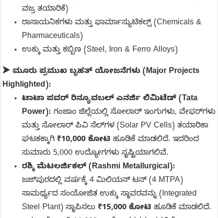
ವಜ್ರ ತಯಾರಿಕೆ)
ರಾಸಾಯನಿಕಗಳು ಮತ್ತು ಫಾರ್ಮಾಸ್ಯುಟಿಕಲ್ಸ್ (Chemicals &
Pharmaceuticals)
ಉಕ್ಕು ಮತ್ತು ಕಬ್ಬಿಣ (Steel, Iron & Ferro Alloys)
➤
ಮೂರು ಪ್ರಮುಖ ಬೃಹತ್ ಯೋಜನೆಗಳು (Major Projects
Highlighted):
ಟಾಟಾ ಪವರ್ ರಿನ್ಯೂವಬಲ್ ಎನರ್ಜಿ ಲಿಮಿಟೆಡ್ (Tata
Power):
ಗಂಜಾಂ ಜಿಲ್ಲೆಯಲ್ಲಿ ಸೋಲಾರ್ ಇಂಗುಗಳು, ವೇಫರ್‌ಗಳು
ಮತ್ತು ಸೋಲಾರ್ ಪಿವಿ ಸೆಲ್‌ಗಳ (Solar PV Cells) ತಯಾರಿಕಾ
ಘಟಕಕ್ಕಾಗಿ
₹10,000 ಕೋಟಿ
ಹೂಡಿಕೆ ಮಾಡಲಿದೆ. ಇದರಿಂದ
ಸುಮಾರು 5,000 ಉದ್ಯೋಗಗಳು ಸೃಷ್ಟಿಯಾಗಲಿವೆ.
ರಶ್ಮಿ ಮೆಟಲರ್ಜಿಕಲ್ (Rashmi Metallurgical):
ಜಜ್‌ಪುರದಲ್ಲಿ ವರ್ಷಕ್ಕೆ 4 ಮಿಲಿಯನ್ ಟನ್ (4 MTPA)
ಸಾಮರ್ಥ್ಯದ ಸಂಯೋಜಿತ ಉಕ್ಕು ಸ್ಥಾವರವನ್ನು (Integrated
Steel Plant) ಸ್ಥಾಪಿಸಲು
₹15,000 ಕೋಟಿ
ಹೂಡಿಕೆ ಮಾಡಲಿದೆ.