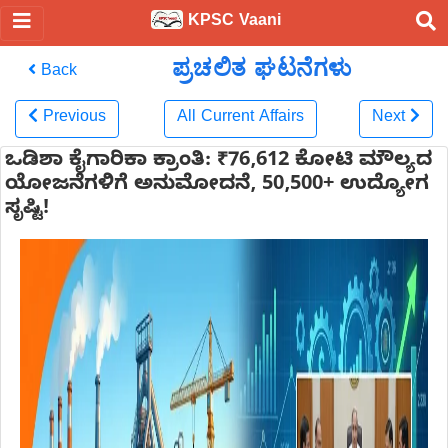
KPSC Vaani
ಪ್ರಚಲಿತ ಘಟನೆಗಳು
Back
Previous
All Current Affairs
Next
ಒಡಿಶಾ ಕೈಗಾರಿಕಾ ಕ್ರಾಂತಿ: ₹76,612 ಕೋಟಿ ಮೌಲ್ಯದ
ಯೋಜನೆಗಳಿಗೆ ಅನುಮೋದನೆ, 50,500+ ಉದ್ಯೋಗ
ಸೃಷ್ಟಿ!