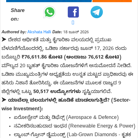
Share
on:
Authored by:
Akshata Halli
Date:
18 ಜೂನ್ 2026
➤ ದೇಶದ ಆರ್ಥಿಕತೆ ಮತ್ತು ಕೈಗಾರಿಕಾ ವಲಯದಲ್ಲಿ ಪ್ರಮುಖ
ಬೆಳವಣಿಗೆಯೊಂದರಲ್ಲಿ, ಒಡಿಶಾ ಸರ್ಕಾರವು ಜೂನ್ 17, 2026 ರಂದು
ಬರೊಬ್ಬರಿ
₹76,611.86 ಕೋಟಿ (ಅಂದಾಜು 76,612 ಕೋಟಿ)
ಮೌಲ್ಯದ 20 ಬೃಹತ್ ಕೈಗಾರಿಕಾ ಯೋಜನೆಗಳಿಗೆ ಅನುಮೋದನೆ ನೀಡಿದೆ.
ಒಡಿಶಾ ಮುಖ್ಯಮಂತ್ರಿಗಳ ಅಧ್ಯಕ್ಷತೆಯ ಉನ್ನತ ಮಟ್ಟದ ಪ್ರಾಧಿಕಾರವು ಈ
ಹಸಿರು ನಿಶಾನೆ ತೋರಿಸಿದ್ದು, ಈ ಯೋಜನೆಗಳ ಮೂಲಕ ರಾಜ್ಯದ 9
ಜಿಲ್ಲೆಗಳಲ್ಲಿ ಒಟ್ಟು
50,517 ಉದ್ಯೋಗಗಳು
ಸೃಷ್ಟಿಯಾಗಲಿವೆ.
➤
ಯಾವೆಲ್ಲಾ ವಲಯಗಳಲ್ಲಿ ಹೂಡಿಕೆ ಮಾಡಲಾಗುತ್ತಿದೆ? (Sector-
wise Investment):
ಏರೋಸ್ಪೇಸ್ ಮತ್ತು ಡಿಫೆನ್ಸ್ (Aerospace & Defence)
ನವೀಕರಿಸಬಹುದಾದ ಇಂಧನ (Renewable Energy & Power)
ಲ್ಯಾಂಬ್-ಗ್ರೋನ್ ಡೈಮಂಡ್ಸ್ (Lab-Grown Diamonds - ಕೃತಕ