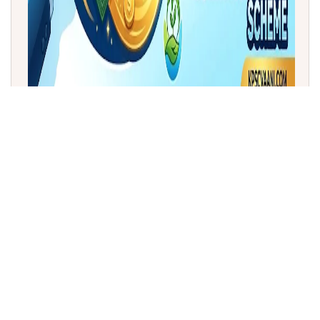
ಹವಾಮಾನ ಬದಲಾವಣೆ ನಿಧಿಗಾಗಿ 'ಗೋಲ್ಡನ್ ಪಾಸ್‌ಪೋರ್ಟ್'
ಮಾರಾಟಕ್ಕಿಳಿದ ನೌರು