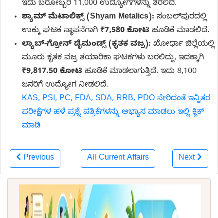
ಇದು ಬರೋಬ್ಬರಿ 11,000 ಉದ್ಯೋಗಗಳನ್ನು ತರಲಿದೆ.
ಶ್ಯಾಮ್ ಮೆಟಾಲಿಕ್ಸ್ (Shyam Metalics):
ಸಂಬಲ್‌ಪುರದಲ್ಲಿ
ಉಕ್ಕು ಘಟಕ ಸ್ಥಾಪನೆಗಾಗಿ
₹7,580 ಕೋಟಿ
ಹೂಡಿಕೆ ಮಾಡಲಿದೆ.
ಲ್ಯಾಬ್-ಗ್ರೋನ್ ಡೈಮಂಡ್ಸ್ (ಕೃತಕ ವಜ್ರ):
ಖೋರ್ಧಾ ಜಿಲ್ಲೆಯಲ್ಲಿ
ಮೂರು ಕೃತಕ ವಜ್ರ ತಯಾರಿಕಾ ಘಟಕಗಳು ಬರಲಿದ್ದು, ಇದಕ್ಕಾಗಿ
₹9,817.50 ಕೋಟಿ
ಹೂಡಿಕೆ ಮಾಡಲಾಗುತ್ತಿದೆ. ಇದು 8,100
ಜನರಿಗೆ ಉದ್ಯೋಗ ನೀಡಲಿದೆ.
KAS, PSI, PC, FDA, SDA, RRB, PDO ಸೇರಿದಂತೆ ಇನ್ನಿತರ
ಪರೀಕ್ಷೆಗಳ ಹಳೆ ಪ್ರಶ್ನೆ ಪತ್ರಿಕೆಗಳನ್ನು ಅಭ್ಯಾಸ ಮಾಡಲು ಇಲ್ಲಿ ಕ್ಲಿಕ್
ಮಾಡಿ
Previous
All Current Affairs
Next