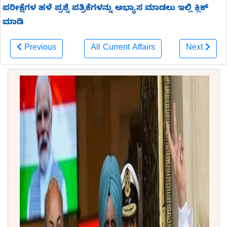
ಪರೀಕ್ಷೆಗಳ ಹಳೆ ಪ್ರಶ್ನೆ ಪತ್ರಿಕೆಗಳನ್ನು ಅಭ್ಯಾಸ ಮಾಡಲು ಇಲ್ಲಿ ಕ್ಲಿಕ್
ಮಾಡಿ
Previous
All Current Affairs
Next