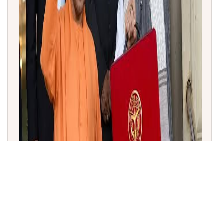
ಉತ್ತರ ಪ್ರದೇಶ ಪೂರಕ ಬಜೆಟ್ 2026-27: ₹59,019 ಕೋಟಿ
ರೂ.ಗಳ ಬಜೆಟ್ ಮಂಡನೆ