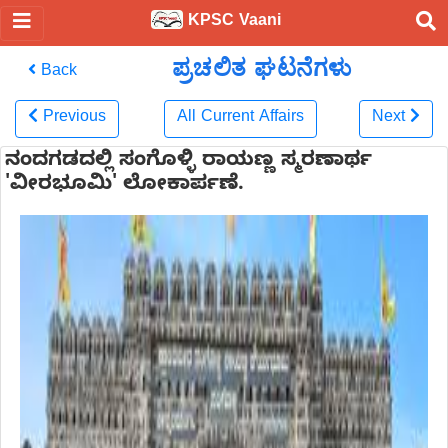
KPSC Vaani
ಪ್ರಚಲಿತ ಘಟನೆಗಳು
Back
Previous
All Current Affairs
Next
ನಂದಗಡದಲ್ಲಿ ಸಂಗೊಳ್ಳಿ ರಾಯಣ್ಣ ಸ್ಮರಣಾರ್ಥ
'ವೀರಭೂಮಿ' ಲೋಕಾರ್ಪಣೆ.