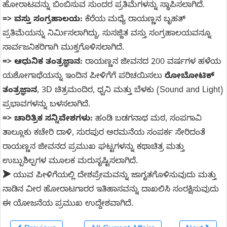
ಹೋರಾಟವನ್ನು ಬಿಂಬಿಸುವ ಸುಂದರ ಪ್ರತಿಮೆಗಳನ್ನು ಸ್ಥಾಪಿಸಲಾಗಿದೆ.
=>
ವಸ್ತು ಸಂಗ್ರಹಾಲಯ:
ಕೆರೆಯ ಮಧ್ಯೆ ರಾಯಣ್ಣನ ಬೃಹತ್
ಪ್ರತಿಮೆಯನ್ನು ನಿರ್ಮಿಸಲಾಗಿದ್ದು, ಸುಸಜ್ಜಿತ ವಸ್ತು ಸಂಗ್ರಹಾಲಯವನ್ನೂ
ಸಾರ್ವಜನಿಕರಿಗಾಗಿ ಮುಕ್ತಗೊಳಿಸಲಾಗಿದೆ.
=>
ಆಧುನಿಕ ತಂತ್ರಜ್ಞಾನ:
ರಾಯಣ್ಣನ ಜೀವನದ 200 ವರ್ಷಗಳ ಹಳೆಯ
ಯಶೋಗಾಥೆಯನ್ನು ಇಂದಿನ ಪೀಳಿಗೆಗೆ ಪರಿಚಯಿಸಲು
ರೋಬೋಟಿಕ್
ತಂತ್ರಜ್ಞಾನ
, 3D ಚಿತ್ರಮಂದಿರ, ಧ್ವನಿ ಮತ್ತು ಬೆಳಕು (Sound and Light)
ಪ್ರಭಾವಗಳನ್ನು ಬಳಸಲಾಗಿದೆ.
=>
ಚಾರಿತ್ರಿಕ ಸನ್ನಿವೇಶಗಳು:
ಹಂಡಿ ಬಡಗನಾಥ ಮಠ, ಸಂಪಗಾವಿ
ತಾಲ್ಲೂಕು ಕಚೇರಿ ದಾಳಿ, ಸುರಪುರ ಅರಮನೆಯ ಸಂಪರ್ಕ ಸೇರಿದಂತೆ
ರಾಯಣ್ಣನ ಜೀವನದ ಪ್ರಮುಖ ಘಟ್ಟಗಳನ್ನು ಕಥಾಚಿತ್ರ ಮತ್ತು
ಉಬ್ಬುಶಿಲ್ಪಗಳ ಮೂಲಕ ಮರುಸೃಷ್ಟಿಸಲಾಗಿದೆ.
➤
ಯುವ ಪೀಳಿಗೆಯಲ್ಲಿ ದೇಶಪ್ರೇಮವನ್ನು ಜಾಗೃತಗೊಳಿಸುವುದು ಮತ್ತು
ನಾಡಿನ ವೀರ ಹೋರಾಟಗಾರರ ಇತಿಹಾಸವನ್ನು ದಾಖಲಿಸಿ ಸಂರಕ್ಷಿಸುವುದು
ಈ ಯೋಜನೆಯ ಪ್ರಮುಖ ಉದ್ದೇಶವಾಗಿದೆ.