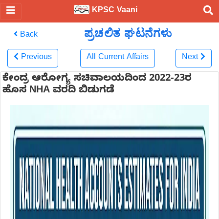
KPSC Vaani
ಪ್ರಚಲಿತ ಘಟನೆಗಳು
Back
Previous
All Current Affairs
Next
ಕೇಂದ್ರ ಆರೋಗ್ಯ ಸಚಿವಾಲಯದಿಂದ 2022-23ರ
ಹೊಸ NHA ವರದಿ ಬಿಡುಗಡೆ