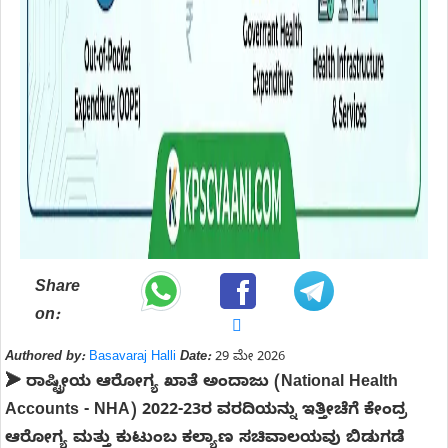
Share
on:
Authored by:
Basavaraj Halli
Date:
29 ಮೇ 2026
➤
ರಾಷ್ಟ್ರೀಯ ಆರೋಗ್ಯ ಖಾತೆ ಅಂದಾಜು (National Health
Accounts - NHA) 2022-23ರ ವರದಿಯನ್ನು ಇತ್ತೀಚೆಗೆ ಕೇಂದ್ರ
ಆರೋಗ್ಯ ಮತ್ತು ಕುಟುಂಬ ಕಲ್ಯಾಣ ಸಚಿವಾಲಯವು ಬಿಡುಗಡೆ