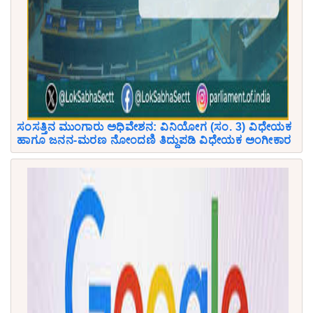
ಸಂಸತ್ತಿನ ಮುಂಗಾರು ಅಧಿವೇಶನ: ವಿನಿಯೋಗ (ಸಂ. 3) ವಿಧೇಯಕ
ಹಾಗೂ ಜನನ-ಮರಣ ನೋಂದಣಿ ತಿದ್ದುಪಡಿ ವಿಧೇಯಕ ಅಂಗೀಕಾರ