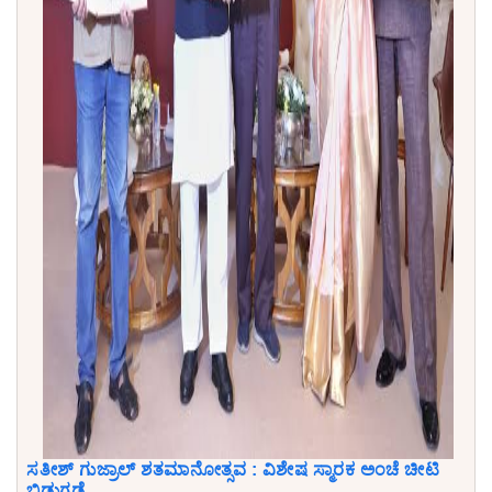
ಸತೀಶ್ ಗುಜ್ರಾಲ್ ಶತಮಾನೋತ್ಸವ : ವಿಶೇಷ ಸ್ಮಾರಕ ಅಂಚೆ ಚೀಟಿ
ಬಿಡುಗಡೆ