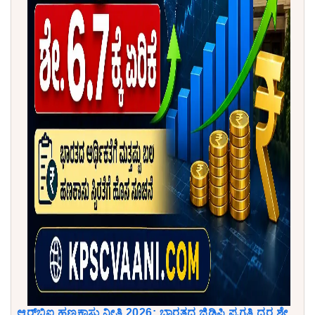
ಆರ್‌ಬಿಐ ಹಣಕಾಸು ನೀತಿ 2026: ಭಾರತದ ಜಿಡಿಪಿ ಪ್ರಗತಿ ದರ ಶೇ.