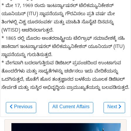
* ಮೇ 17, 1969 ರಂದು ಇಂಟರ್ನ್ಯಾಷನಲ್ ಟೆಲಿಕಮ್ಯುನಿಕೇಶನ್
ಯೂನಿಯನ್ (ITU) ಸ್ಥಾಪನೆಯನ್ನು ಗೌರವಿಸಲು ಪ್ರತಿ ವರ್ಷ ಮೇ
ತಿಂಗಳಲ್ಲಿ ವಿಶ್ವ ದೂರಸಂಪರ್ಕ ಮತ್ತು ಮಾಹಿತಿ ಸೊಸೈಟಿ ದಿನವನ್ನು
(WTISD) ಆಚರಿಸಲಾಗುತ್ತದೆ.
* 1865 ರಲ್ಲಿ ಮೊದಲ ಅಂತರರಾಷ್ಟ್ರೀಯ ಟೆಲಿಗ್ರಾಫ್ ಸಮಾವೇಶಕ್ಕೆ ಸಹಿ
ಹಾಕಿದಾಗ ಇಂಟರ್ನ್ಯಾಷನಲ್ ಟೆಲಿಕಮ್ಯುನಿಕೇಶನ್ ಯೂನಿಯನ್ (ITU)
ಸ್ಥಾಪನೆಯನ್ನು ಗುರುತಿಸುತ್ತದೆ.
* ವೇಗವಾಗಿ ಬದಲಾಗುತ್ತಿರುವ ಡಿಜಿಟಲ್ ಪ್ರಪಂಚದಿಂದ ಉಂಟಾಗುವ
ತೊಂದರೆಗಳು ಮತ್ತು ಸಾಧ್ಯತೆಗಳನ್ನು ಚರ್ಚಿಸಲು ಇದು ವೇದಿಕೆಯನ್ನು
ಒದಗಿಸುತ್ತದೆ, ಜೊತೆಗೆ ಹೊಸ ತಂತ್ರಜ್ಞಾನದ ಬಳಕೆಯ ಮೂಲಕ ಡಿಜಿಟಲ್
ಸೇರ್ಪಡೆ ಮತ್ತು ಸುಸ್ಥಿರ ಅಭಿವೃದ್ಧಿಯ ಪ್ರಾಮುಖ್ಯತೆಯನ್ನು ಬಲಪಡಿಸುತ್ತದೆ.
Previous
All Current Affairs
Next