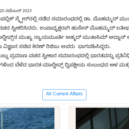
20 ನವೆಂಬರ್ 2023
ಬ್ಲಿಕ್ ಸ್ಕ್ವೇರ್‌ನಲ್ಲಿ ನಡೆದ ಸಮಾರಂಭದಲ್ಲಿ ಡಾ. ಮೊಹಮ್ಮದ್ ಮುಯ
ವಚನ ಸ್ವೀಕರಿಸಿದರು. ಉಪಾಧ್ಯಕ್ಷರಾಗಿ ಹುಸೇನ್ ಮೊಹಮ್ಮದ್ ಲತೀಫ
ಡೀವ್ಸ್‌ನ ಮುಖ್ಯ ನ್ಯಾಯಮೂರ್ತಿ ಅಹ್ಮದ್ ಮುತಾಸಿಮ್ ಅದ್ನಾನ
 ವಿಜ್ಞಾನ ಸಚಿವ ಕಿರಣ್ ರಿಜಿಜು ಅವರು ಭಾಗವಹಿಸಿದ್ದರು.
್ಜು ಪ್ರಮಾಣ ವಚನ ಸ್ವೀಕಾರ ಸಮಾರಂಭದಲ್ಲಿ ಭಾರತವನ್ನು ಪ್ರತಿನಿಧಿಸಲ
ಳಿಂದ ಬೆಳೆದ ಭಾರತ-ಮಾಲ್ಡೀವ್ಸ್ ದ್ವಿಪಕ್ಷೀಯ ಸಂಬಂಧದ ಆಳ ಮತ್ತು ಪ
All Current Affairs