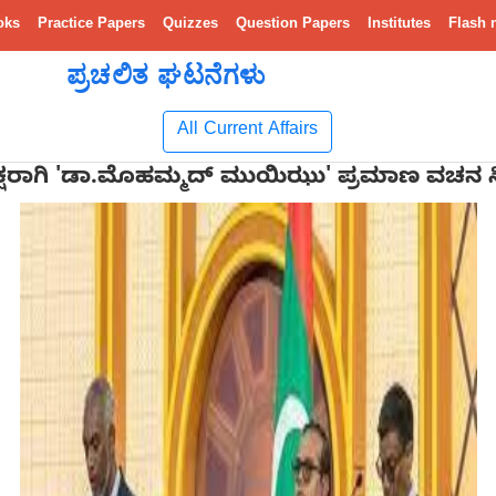
oks
Practice Papers
Quizzes
Question Papers
Institutes
Flash 
ಪ್ರಚಲಿತ ಘಟನೆಗಳು
All Current Affairs
್ಯಕ್ಷರಾಗಿ 'ಡಾ.ಮೊಹಮ್ಮದ್ ಮುಯಿಝು' ಪ್ರಮಾಣ ವಚನ ಸ