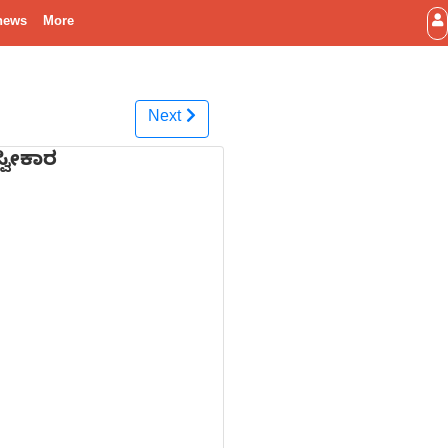
news
More
Next
್ವೀಕಾರ