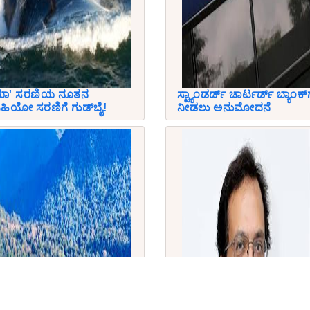
ನಿಯಾ' ಸರಣಿಯ ನೂತನ
ಸ್ಟ್ಯಾಂಡರ್ಡ್ ಚಾರ್ಟರ್ಡ್ ಬ್ಯಾಂಕ್‌ಗ
ಹಿಯೋ ಸರಣಿಗೆ ಗುಡ್‌ಬೈ!
ನೀಡಲು ಅನುಮೋದನೆ