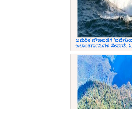
ಅಮೆರಿಕ ನೌಕಾಪಡೆಗೆ 'ವರ್ಜಿ
ಜಲಾಂತರ್ಗಾಮಿಗಳ ಸೇರ್ಪಡೆ: ಓ