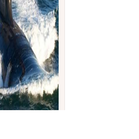
ನಿಯಾ' ಸರಣಿಯ ನೂತನ
ಹಿಯೋ ಸರಣಿಗೆ ಗುಡ್‌ಬೈ!