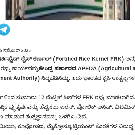
5 ನವೆಂಬರ್ 2025
್ಟಿಫೈಡ್ ರೈಸ್ ಕರ್ಣಲ್
(Fortified Rice Kernel-FRK)
ಅನ್ನ
ರಫ್ತು ಕಾರ್ಯವನ್ನು
ಕೇಂದ್ರ ಸರ್ಕಾರದ APEDA (Agricultural
ment Authority)
ಸಿದ್ಧಪಡಿಸಿದ್ದು, ಇದು ಭಾರತದ ಕೃಷಿ ಉತ್ಪನ್ನ
‌ಗಳಿಂದ ಸುಮಾರು 12 ಮೆಟ್ರಿಕ್ ಟನ್‌ಗಳ FRK ರಫ್ತು ಮಾಡಲಾಗಿದೆ.
ಷ್ಠಿಕ ವ್ಯುತ್ಕರ್ಷವನ್ನು ಹೆಚ್ಚಿಸಲು ಐರನ್, ಫೋಲಿಕ್ ಅಸಿಡ್, ವಿಟ
ರಣ ಮಾಡುವ ತಂತ್ರಜ್ಞಾನವನ್ನು ಒಳಗೊಂಡಿದೆ.
ನಿಮಿಯಾ, ಕೂಪೋಷಣ, ಮೈಕ್ರೋನ್ಯೂಟ್ರಿಯಂಟ್ ಕೊರತೆಗಳ ವಿರುದ್