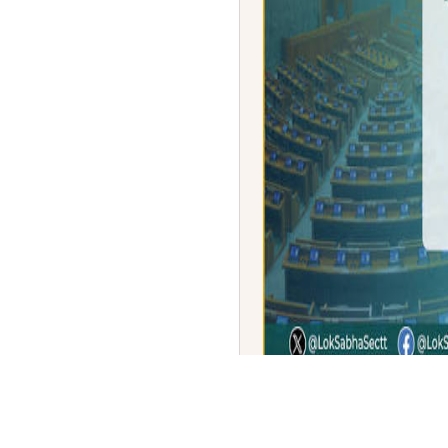
ಸಂಸತ್ತಿನ ಮುಂಗಾರು ಅಧಿವೇಶನ
ವಿಧೇಯಕ ಹಾಗೂ ಜನನ-ಮರಣ ನ
ಅಂಗೀಕಾರ