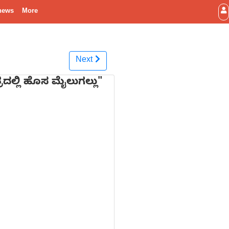
news
More
Next
ತ್ರದಲ್ಲಿ ಹೊಸ ಮೈಲುಗಲ್ಲು"