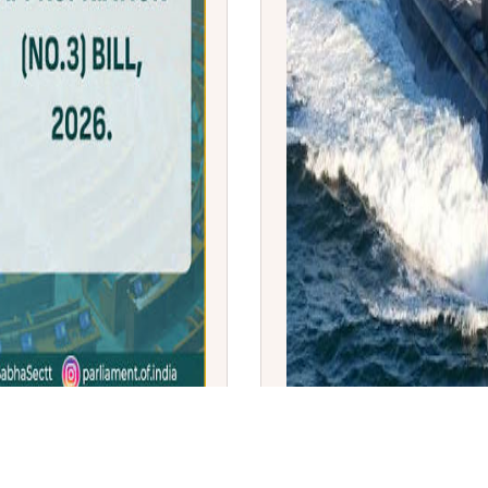
: ವಿನಿಯೋಗ (ಸಂ. 3)
ಅಮೆರಿಕ ನೌಕಾಪಡೆಗೆ 'ವರ್ಜಿ
ೋಂದಣಿ ತಿದ್ದುಪಡಿ ವಿಧೇಯಕ
ಜಲಾಂತರ್ಗಾಮಿಗಳ ಸೇರ್ಪಡೆ: ಓ