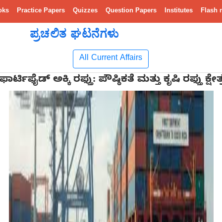
oks
Practice Papers
Quizzes
Question Papers
Institutes
Flash 
ಪ್ರಚಲಿತ ಘಟನೆಗಳು
All Current Affairs
ಟಿಫೈಡ್ ಅಕ್ಕಿ ರಫ್ತು: ಪೌಷ್ಠಿಕತೆ ಮತ್ತು ಕೃಷಿ ರಫ್ತು ಕ್ಷೇ