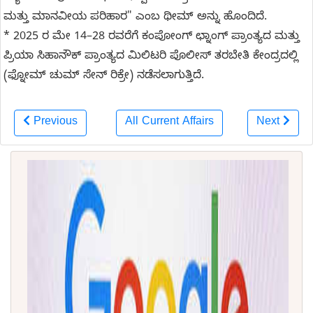
ಮತ್ತು ಮಾನವೀಯ ಪರಿಹಾರ" ಎಂಬ ಥೀಮ್ ಅನ್ನು ಹೊಂದಿದೆ.
* 2025 ರ ಮೇ 14–28 ರವರೆಗೆ ಕಂಪೋಂಗ್ ಛ್ನಾಂಗ್ ಪ್ರಾಂತ್ಯದ ಮತ್ತು
ಪ್ರಿಯಾ ಸಿಹಾನೌಕ್ ಪ್ರಾಂತ್ಯದ ಮಿಲಿಟರಿ ಪೊಲೀಸ್ ತರಬೇತಿ ಕೇಂದ್ರದಲ್ಲಿ
(ಫ್ನೋಮ್ ಚುಮ್ ಸೇನ್ ರಿಕ್ರೇ) ನಡೆಸಲಾಗುತ್ತಿದೆ.
Previous
All Current Affairs
Next