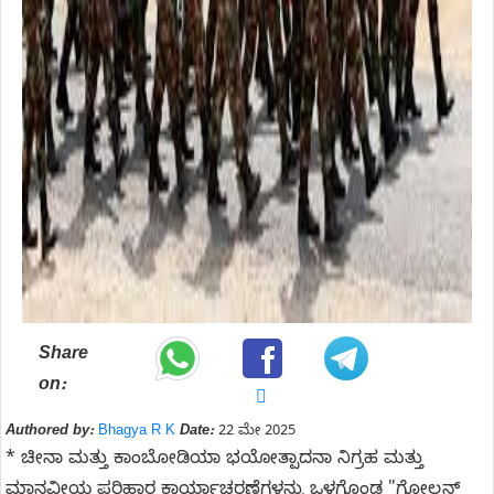
Share
on:
Authored by:
Bhagya R K
Date:
22 ಮೇ 2025
* ಚೀನಾ ಮತ್ತು ಕಾಂಬೋಡಿಯಾ ಭಯೋತ್ಪಾದನಾ ನಿಗ್ರಹ ಮತ್ತು
ಮಾನವೀಯ ಪರಿಹಾರ ಕಾರ್ಯಾಚರಣೆಗಳನ್ನು ಒಳಗೊಂಡ "ಗೋಲ್ಡನ್‌