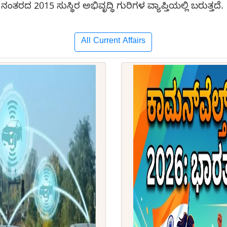
ನಂತರದ 2015 ಸುಸ್ಥಿರ ಅಭಿವೃದ್ಧಿ ಗುರಿಗಳ ವ್ಯಾಪ್ತಿಯಲ್ಲಿ ಬರುತ್ತದೆ.
All Current Affairs