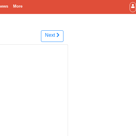
news
More
Next