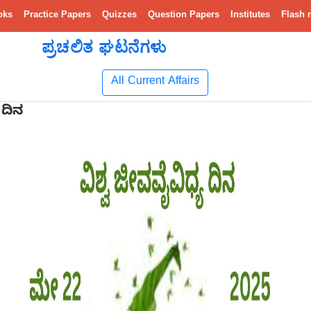
oks
Practice Papers
Quizzes
Question Papers
Institutes
Flash 
ಪ್ರಚಲಿತ ಘಟನೆಗಳು
All Current Affairs
 ದಿನ