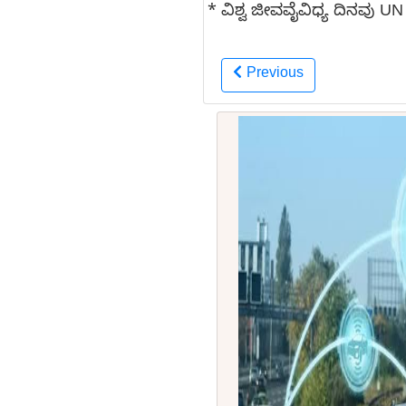
* ವಿಶ್ವ ಜೀವವೈವಿಧ್ಯ ದಿನವು UN 
Previous