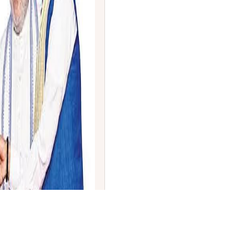
 ಅಜಿತ್ ದೋವಲ್‌ಗೆ 'ಲೋಕಮಾನ್ಯ