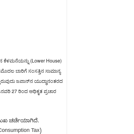
ಿನ ಕೆಳಮನೆಯನ್ನು (Lower House)
 ಮೊದಲ ಬಾರಿಗೆ ಸಂಸತ್ತಿನ ಸಾಮಾನ್ಯ
್ತಿರುವುದು ಜಪಾನ್‌ನ ಯುದ್ಧಾನಂತರದ
ನವರಿ 27 ರಿಂದ ಅಧಿಕೃತ ಪ್ರಚಾರ
ಮುಖ ಚರ್ಚೆಯಾಗಿದೆ.
Consumption Tax)