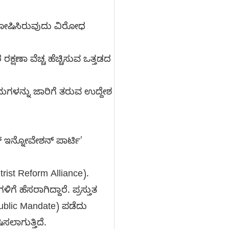
ೋಷಿಸಿರುವುದು ವಿರೋಧ
ರಕ್ಷಣಾ ವೆಚ್ಚ ಹೆಚ್ಚಿಸುವ ಒತ್ತಡದ
ಿಯಮಗಳನ್ನು ಜಾರಿಗೆ ತರುವ ಉದ್ದೇಶ
್ ಇನ್ನೋವೇಶನ್ ಪಾರ್ಟಿ'
rist Reform Alliance).
ಿಗೆ ಹೆಸರಾಗಿದ್ದಾರೆ. ಪ್ರಸ್ತುತ
ublic Mandate) ಪಡೆದು
ಿಸಲಾಗುತ್ತಿದೆ.