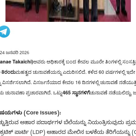
24 ಜನವರಿ 2026
Sanae Takaichi)
ಅವರು ಅಧಿಕಾರಕ್ಕೆ ಬಂದ ಕೇವಲ ಮೂರೇ ತಿಂಗಳಲ್ಲಿ ಸಂಸತ್ತ
ಿ 8ರಂದು
ಮಹತ್ವದ ಚುನಾವಣೆಯನ್ನು ಎದುರಿಸಲಿದೆ. ಕಳೆದ 60 ವರ್ಷಗಳಲ್ಲಿ ಇದೇ
ಿಸರ್ಜಿಸಲಾಗಿದೆ. ವಿಸರ್ಜನೆಯಾದ ಕೇವಲ 16 ದಿನಗಳಲ್ಲಿ ಚುನಾವಣೆ ನಡೆಯುತ
ಯ ಚುನಾವಣಾ ಪ್ರಚಾರವಾಗಿದೆ. ಒಟ್ಟು
465 ಸ್ಥಾನಗಳಿಗೆ
ಚುನಾವಣೆ ನಡೆಯಲಿದ್ದು, ಜ
ಷಯಗಳು (Core Issues):
್ಚುತ್ತಿರುವ ಆಹಾರ ಪದಾರ್ಥಗಳ ಬೆಲೆಯನ್ನು ನಿಯಂತ್ರಿಸುವುದು ಪ್ರ
ಟಿಕ್ ಪಾರ್ಟಿ (LDP) ಆಹಾರದ ಮೇಲಿನ ಬಳಕೆಯ ತೆರಿಗೆಯನ್ನು (