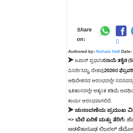
Share
on:
Authored by:
Akshata Halli
Date:
ಜಪಾನ್ ಪ್ರಧಾನಿ
ಸನಾಯೆ ತಕೈಚಿ (
➤
ವಿಸರ್ಜಿಸಿದ್ದು, ದೇಶವು
2026ರ ಫೆಬ್ರವರ
ಅಧಿವೇಶನದ ಆರಂಭದಲ್ಲೇ ಸದನವನ್ನು ವ
ಇತಿಹಾಸದಲ್ಲೇ ಅತ್ಯಂತ ಕಡಿಮೆ ಅವಧಿ
ಕಾರ್ಯ ಆರಂಭವಾಗಲಿದೆ.
➤ ಚುನಾವಣೆಯ ಪ್ರಮುಖ ವಿ
=>
ಬೆಲೆ ಏರಿಕೆ ಮತ್ತು ತೆರಿಗೆ:
ಹೆಚ
ಆಡಳಿತಾರೂಢ ಲಿಬರಲ್ ಡೆಮೋಕ್ರ