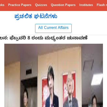
oks
Practice Papers
Quizzes
Question Papers
Institutes
Flash 
ಪ್ರಚಲಿತ ಘಟನೆಗಳು
All Current Affairs
 ಫೆಬ್ರವರಿ 8 ರಂದು ಮಧ್ಯಂತರ ಚುನಾವಣೆ