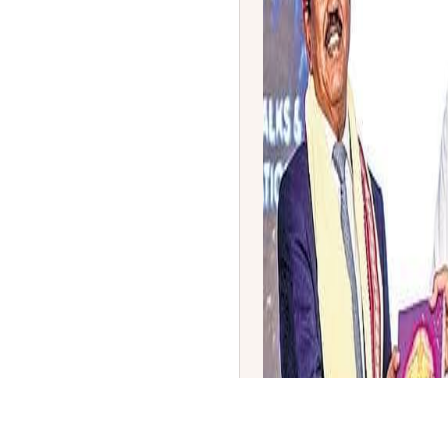
ರಾಷ್ಟ್ರೀಯ ಭದ್ರತಾ ಸಲಹೆಗಾರ