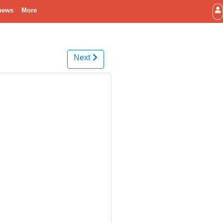
news
More
Next