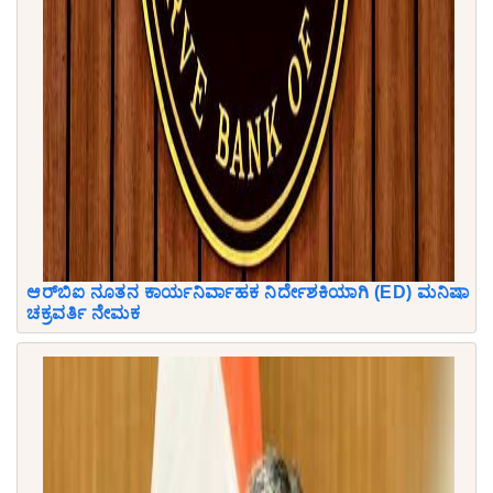
ಆರ್‌ಬಿಐ ನೂತನ ಕಾರ್ಯನಿರ್ವಾಹಕ ನಿರ್ದೇಶಕಿಯಾಗಿ (ED) ಮನಿಷಾ
ಚಕ್ರವರ್ತಿ ನೇಮಕ