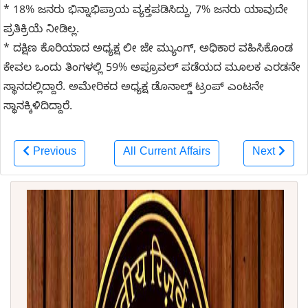
* 18% ಜನರು ಭಿನ್ನಾಭಿಪ್ರಾಯ ವ್ಯಕ್ತಪಡಿಸಿದ್ದು, 7% ಜನರು ಯಾವುದೇ
ಪ್ರತಿಕ್ರಿಯೆ ನೀಡಿಲ್ಲ.
* ದಕ್ಷಿಣ ಕೊರಿಯಾದ ಅಧ್ಯಕ್ಷ ಲೀ ಜೇ ಮ್ಯುಂಗ್, ಅಧಿಕಾರ ವಹಿಸಿಕೊಂಡ
ಕೇವಲ ಒಂದು ತಿಂಗಳಲ್ಲಿ 59% ಅಪ್ರೂವಲ್ ಪಡೆಯದ ಮೂಲಕ ಎರಡನೇ
ಸ್ಥಾನದಲ್ಲಿದ್ದಾರೆ. ಅಮೇರಿಕದ ಅಧ್ಯಕ್ಷ ಡೊನಾಲ್ಡ್ ಟ್ರಂಪ್ ಎಂಟನೇ
ಸ್ಥಾನಕ್ಕಿಳಿದಿದ್ದಾರೆ.
Previous
All Current Affairs
Next