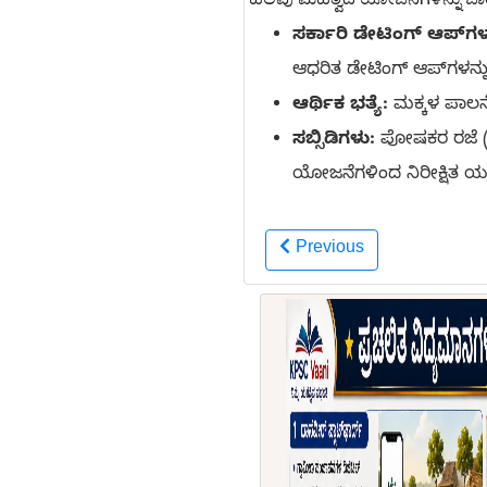
ಸರ್ಕಾರಿ ಡೇಟಿಂಗ್ ಆಪ್‌ಗಳ
ಆಧರಿತ ಡೇಟಿಂಗ್ ಆಪ್‌ಗಳನ್ನ
ಆರ್ಥಿಕ ಭತ್ಯೆ:
ಮಕ್ಕಳ ಪಾಲನೆಗ
ಸಬ್ಸಿಡಿಗಳು:
ಪೋಷಕರ ರಜೆ (Par
ಯೋಜನೆಗಳಿಂದ ನಿರೀಕ್ಷಿತ ಯಶಸ್
Previous