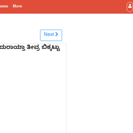
news
More
Next
ಾಯ್ತಾ ತೀವ್ರ ಬಿಕ್ಕಟ್ಟು