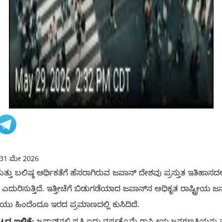
31 ಮೇ 2026
 ಮತ್ತು ಬಲಿಷ್ಠ ಆರ್ಥಿಕತೆಗೆ ಹೆಸರಾಗಿರುವ ಜಪಾನ್ ದೇಶವು ಪ್ರಸ್ತುತ ಇತಿಹಾ
is) ಎದುರಿಸುತ್ತಿದೆ. ಇತ್ತೀಚೆಗೆ ಬಿಡುಗಡೆಯಾದ ಜಪಾನ್‌ನ ಅಧಿಕೃತ ರಾಷ್ಟ್ರೀ
ಯು ಹಿಂದೆಂದೂ ಇರದ ಪ್ರಮಾಣದಲ್ಲಿ ಕುಸಿದಿದೆ.
ಜಪಾನ್‌ನಲ್ಲಿ ಪ್ರತಿ ಐದು ವರ್ಷಕ್ಕೊಮ್ಮೆ ರಾಷ್ಟ್ರೀಯ ಜನಗಣತಿಯನ್ನು ನಡೆಸಲಾಗುತ್ತದೆ. ಇತ್ತೀಚಿನ ಪ್ರಾಥಮಿಕ 