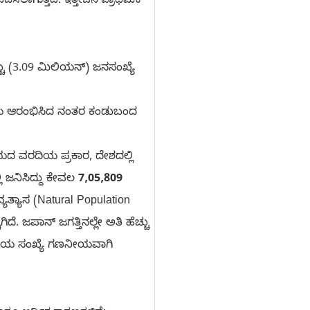
್ಚು (3.09 ಮಿಲಿಯನ್) ಜನಸಂಖ್ಯೆ
ರಿಯೆ ಆರಂಭಿಸಿದ ನಂತರ ಕಂಡುಬಂದ
ದ ವರದಿಯ ಪ್ರಕಾರ, ದೇಶದಲ್ಲಿ
 ಜನಿಸಿದ್ದು ಕೇವಲ
7,05,809
ಯತ್ಯಾಸ (Natural Population
ದೆ. ಜಪಾನ್ ಜಗತ್ತಿನಲ್ಲೇ ಅತಿ ಹೆಚ್ಚು
ಳಿಗೆಯ ಸಂಖ್ಯೆ ಗಣನೀಯವಾಗಿ