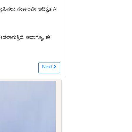
ಿಸಲು ಸರ್ಕಾರವೇ ಅಧಿಕೃತ AI
ೀಡಲಾಗುತ್ತಿದೆ. ಆದಾಗ್ಯೂ, ಈ
Next