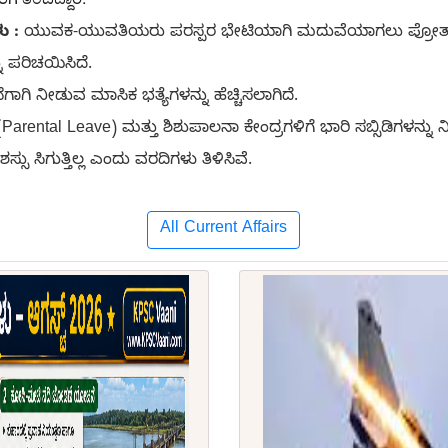
ು :
ಯುವಕ-ಯುವತಿಯರು ಪರಸ್ಪರ ಭೇಟಿಯಾಗಿ ಮದುವೆಯಾಗಲು ಪ್ರೋತ್ಸಾಹ
ು ಪರಿಚಯಿಸಿದೆ.
ಾಗಿ ನೀಡುವ ಮಾಸಿಕ ಭತ್ಯೆಗಳನ್ನು ಹೆಚ್ಚಿಸಲಾಗಿದೆ.
ental Leave) ಮತ್ತು ಶಿಶುಪಾಲನಾ ಕೇಂದ್ರಗಳಿಗೆ ಭಾರಿ ಸಬ್ಸಿಡಿಗಳನ್ನು ನ
ಸು ಸಿಗುತ್ತಿಲ್ಲ ಎಂದು ವರದಿಗಳು ತಿಳಿಸಿವೆ.
All Current Affairs