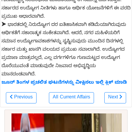
ಗುಣಮಟ್ಟಕ್ಕೆ ಸಂಬಂಧಿಸಿದ ಮಾಹಿತಿಯನ್ನು ಈ ಸಮೀಕ್ಷೆ ಒದಗಿಸುತ್ತದೆ.
ಸರ್ಕಾರದ ಉದ್ಯೋಗ ನೀತಿಗಳು ಹಾಗೂ ಆರ್ಥಿಕ ಯೋಜನೆಗಳಿಗೆ ಈ ವರದಿ
ಪ್ರಮುಖ ಆಧಾರವಾಗಿದೆ.
➤ ಭಾರತದಲ್ಲಿ ನಿರುದ್ಯೋಗ ದರ ಐತಿಹಾಸಿಕವಾಗಿ ಕಡಿಮೆಯಾಗಿರುವುದು
ಆರ್ಥಿಕತೆಗೆ ಸಕಾರಾತ್ಮಕ ಸಂಕೇತವಾಗಿದೆ. ಆದರೆ, ನಗರ ಮಹಿಳೆಯರಿಗೆ
ಸಮಾನ ಉದ್ಯೋಗಾವಕಾಶಗಳನ್ನು ಸೃಷ್ಟಿಸುವುದು ಮುಂದಿನ ದಿನಗಳಲ್ಲಿ
ಸರ್ಕಾರ ಮತ್ತು ಖಾಸಗಿ ವಲಯದ ಪ್ರಮುಖ ಸವಾಲಾಗಿದೆ. ಉದ್ಯೋಗದ
ಪ್ರಮಾಣ ಮಾತ್ರವಲ್ಲದೆ, ಎಲ್ಲ ವರ್ಗಗಳಿಗೂ ಗುಣಮಟ್ಟದ ಉದ್ಯೋಗ
ದೊರೆಯುವಂತೆ ಮಾಡುವುದೇ ನಿಜವಾದ ಅಭಿವೃದ್ಧಿಯ
ಮಾನದಂಡವಾಗಿದೆ.
ಜೂನ್ ತಿಂಗಳ ಪ್ರಚಲಿತ ಘಟನೆಗಳನ್ನು ವೀಕ್ಷಿಸಲು ಇಲ್ಲಿ ಕ್ಲಿಕ್ ಮಾಡಿ
Previous
All Current Affairs
Next