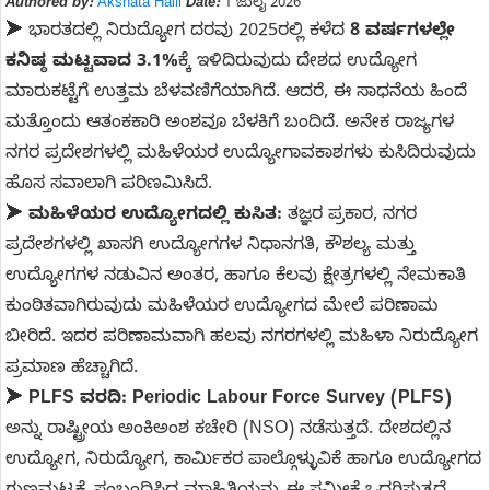
Authored by:
Akshata Halli
Date:
1 ಜುಲೈ 2026
➤ ಭಾರತದಲ್ಲಿ ನಿರುದ್ಯೋಗ ದರವು 2025ರಲ್ಲಿ ಕಳೆದ
8 ವರ್ಷಗಳಲ್ಲೇ
ಕನಿಷ್ಠ ಮಟ್ಟವಾದ 3.1%
ಕ್ಕೆ ಇಳಿದಿರುವುದು ದೇಶದ ಉದ್ಯೋಗ
ಮಾರುಕಟ್ಟೆಗೆ ಉತ್ತಮ ಬೆಳವಣಿಗೆಯಾಗಿದೆ. ಆದರೆ, ಈ ಸಾಧನೆಯ ಹಿಂದೆ
ಮತ್ತೊಂದು ಆತಂಕಕಾರಿ ಅಂಶವೂ ಬೆಳಕಿಗೆ ಬಂದಿದೆ. ಅನೇಕ ರಾಜ್ಯಗಳ
ನಗರ ಪ್ರದೇಶಗಳಲ್ಲಿ ಮಹಿಳೆಯರ ಉದ್ಯೋಗಾವಕಾಶಗಳು ಕುಸಿದಿರುವುದು
ಹೊಸ ಸವಾಲಾಗಿ ಪರಿಣಮಿಸಿದೆ.
➤
ಮಹಿಳೆಯರ ಉದ್ಯೋಗದಲ್ಲಿ ಕುಸಿತ:
ತಜ್ಞರ ಪ್ರಕಾರ, ನಗರ
ಪ್ರದೇಶಗಳಲ್ಲಿ ಖಾಸಗಿ ಉದ್ಯೋಗಗಳ ನಿಧಾನಗತಿ, ಕೌಶಲ್ಯ ಮತ್ತು
ಉದ್ಯೋಗಗಳ ನಡುವಿನ ಅಂತರ, ಹಾಗೂ ಕೆಲವು ಕ್ಷೇತ್ರಗಳಲ್ಲಿ ನೇಮಕಾತಿ
ಕುಂಠಿತವಾಗಿರುವುದು ಮಹಿಳೆಯರ ಉದ್ಯೋಗದ ಮೇಲೆ ಪರಿಣಾಮ
ಬೀರಿದೆ. ಇದರ ಪರಿಣಾಮವಾಗಿ ಹಲವು ನಗರಗಳಲ್ಲಿ ಮಹಿಳಾ ನಿರುದ್ಯೋಗ
ಪ್ರಮಾಣ ಹೆಚ್ಚಾಗಿದೆ.
➤
PLFS ವರದಿ:
Periodic Labour Force Survey (PLFS)
ಅನ್ನು ರಾಷ್ಟ್ರೀಯ ಅಂಕಿಅಂಶ ಕಚೇರಿ (NSO) ನಡೆಸುತ್ತದೆ. ದೇಶದಲ್ಲಿನ
ಉದ್ಯೋಗ, ನಿರುದ್ಯೋಗ, ಕಾರ್ಮಿಕರ ಪಾಲ್ಗೊಳ್ಳುವಿಕೆ ಹಾಗೂ ಉದ್ಯೋಗದ