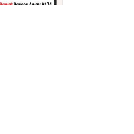
ಿಧನ: 'ಗಜನಿ' ಹಾಗೂ