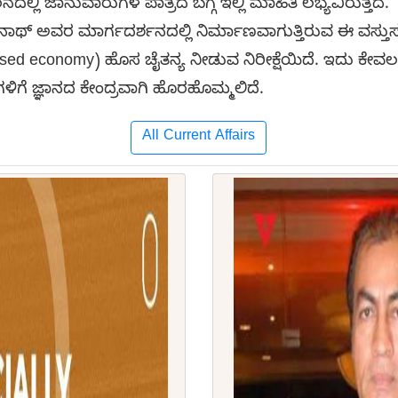
ಲಿ ಜಾನುವಾರುಗಳ ಪಾತ್ರದ ಬಗ್ಗೆ ಇಲ್ಲಿ ಮಾಹಿತಿ ಲಭ್ಯವಿರುತ್ತದೆ.
ಯನಾಥ್ ಅವರ ಮಾರ್ಗದರ್ಶನದಲ್ಲಿ ನಿರ್ಮಾಣವಾಗುತ್ತಿರುವ ಈ ವಸ
ased economy) ಹೊಸ ಚೈತನ್ಯ ನೀಡುವ ನಿರೀಕ್ಷೆಯಿದೆ. ಇದು ಕೇವಲ
ಳಿಗೆ ಜ್ಞಾನದ ಕೇಂದ್ರವಾಗಿ ಹೊರಹೊಮ್ಮಲಿದೆ.
All Current Affairs