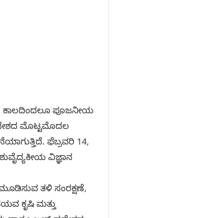
ನಾದಿ ಕಾಲದಿಂದಲೂ ಪೂಜನೀಯ
ಿ ದೇಶದ ಮೊಟ್ಟಮೊದಲ
ೆಯಾಗುತ್ತಿದೆ. ಫೆಬ್ರವರಿ 14,
ವೈದ್ಯಕೀಯ ವಿಜ್ಞಾನ
ಮೂಡಿಸುವ ತಳಿ ಸಂರಕ್ಷಣೆ,
ಯವ ಕೃಷಿ ಮತ್ತು