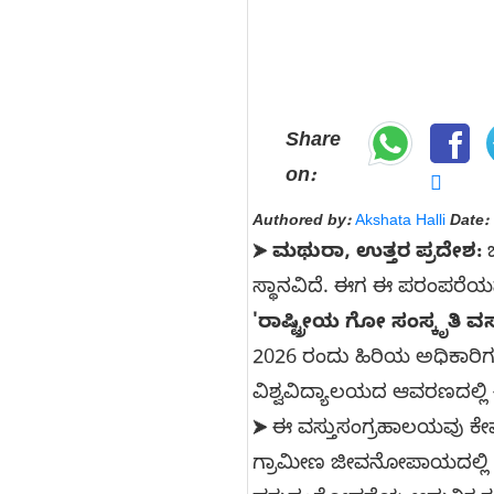
Share
on:
Authored by:
Akshata Halli
Date:
ಮಥುರಾ, ಉತ್ತರ ಪ್ರದೇಶ:
ಭ
➤
ಸ್ಥಾನವಿದೆ. ಈಗ ಈ ಪರಂಪರೆಯನ್
'ರಾಷ್ಟ್ರೀಯ ಗೋ ಸಂಸ್ಕೃತಿ 
2026 ರಂದು ಹಿರಿಯ ಅಧಿಕಾರ
ವಿಶ್ವವಿದ್ಯಾಲಯದ ಆವರಣದಲ್ಲಿ
ಈ ವಸ್ತುಸಂಗ್ರಹಾಲಯವು ಕೇವಲ
➤
ಗ್ರಾಮೀಣ ಜೀವನೋಪಾಯದಲ್ಲಿ ಜಾ