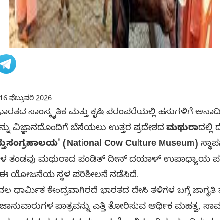
16 ಫೆಬ್ರುವರಿ 2026
ಾರತದ ಸಾಂಸ್ಕೃತಿಕ ಮತ್ತು ಕೃಷಿ ಪರಂಪರೆಯಲ್ಲಿ ಹಸುಗಳಿಗೆ ಅ
ನು ವಿಜ್ಞಾನದೊಂದಿಗೆ ಬೆಸೆಯಲು ಉತ್ತರ ಪ್ರದೇಶದ
ಮಥುರಾ
ದಲ್ಲ
ವಸ್ತುಸಂಗ್ರಹಾಲಯ' (National Cow Culture Museum)
ಸ್ಥಾಪನ
ಿಗಳ ತಂಡವು ಮಥುರಾದ ಪಂಡಿತ್ ದೀನ್ ದಯಾಳ್ ಉಪಾಧ್ಯಾಯ ಪಶು
 ಈ ಯೋಜನೆಯ ಸ್ಥಳ ಪರಿಶೀಲನೆ ನಡೆಸಿದೆ.
 ಧಾರ್ಮಿಕ ಕೇಂದ್ರವಾಗಿರದೆ ಭಾರತದ ದೇಸಿ ತಳಿಗಳ ಬಗ್ಗೆ ಜಾಗೃತಿ 
ನುವಾರುಗಳ ಪಾತ್ರವನ್ನು ಎತ್ತಿ ತೋರಿಸುವ ಆರ್ಥಿಕ ಮಹತ್ವ, ಸಾವ