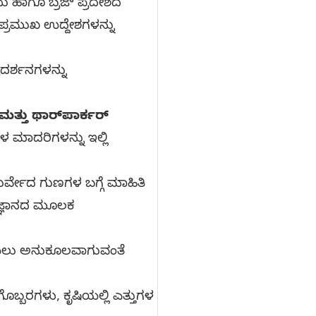
 ಹಾಗೂ ಬ್ರಜ್ ಪ್ರದೇಶದ
 ಪ್ರಮುಖ ಉದ್ದೇಶಗಳನ್ನು
ದರ್ಶನಗಳನ್ನು
ಮತ್ತು ಥಾರ್‌ಪಾರ್ಕರ್
 ಮಾದರಿಗಳನ್ನು ಇಲ್ಲಿ
ುರ್ವೇದ ಗುಣಗಳ ಬಗ್ಗೆ ಮಾಹಿತಿ
ತ್ರಜ್ಞಾನದ ಮೂಲಕ
ಸವಿಯಲು ಅನುಕೂಲವಾಗುವಂತೆ
ಬರಗಳು, ಕೃಷಿಯಲ್ಲಿ ಎತ್ತುಗಳ