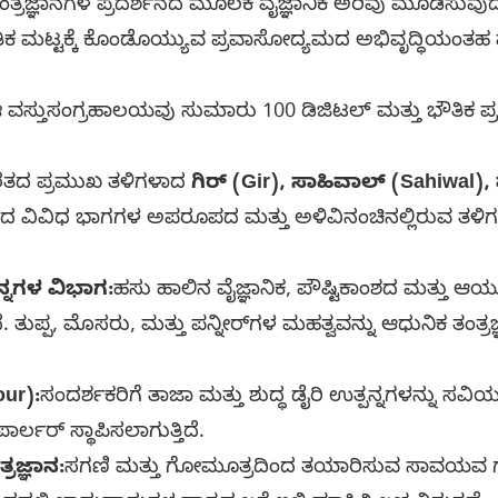
ಜ್ಞಾನಗಳ ಪ್ರದರ್ಶನದ ಮೂಲಕ ವೈಜ್ಞಾನಿಕ ಅರಿವು ಮೂಡಿಸುವುದು
ಾಗತಿಕ ಮಟ್ಟಕ್ಕೆ ಕೊಂಡೊಯ್ಯುವ ಪ್ರವಾಸೋದ್ಯಮದ ಅಭಿವೃದ್ಧಿಯಂತಹ
 ವಸ್ತುಸಂಗ್ರಹಾಲಯವು ಸುಮಾರು 100 ಡಿಜಿಟಲ್ ಮತ್ತು ಭೌತಿಕ ಪ್ರ
ತದ ಪ್ರಮುಖ ತಳಿಗಳಾದ
ಗಿರ್ (Gir), ಸಾಹಿವಾಲ್ (Sahiwal), 
ದ ವಿವಿಧ ಭಾಗಗಳ ಅಪರೂಪದ ಮತ್ತು ಅಳಿವಿನಂಚಿನಲ್ಲಿರುವ ತಳಿಗಳ
ನ್ನಗಳ ವಿಭಾಗ:
ಹಸು ಹಾಲಿನ ವೈಜ್ಞಾನಿಕ, ಪೌಷ್ಟಿಕಾಂಶದ ಮತ್ತು ಆಯ
ದೆ. ತುಪ್ಪ, ಮೊಸರು, ಮತ್ತು ಪನ್ನೀರ್‌ಗಳ ಮಹತ್ವವನ್ನು ಆಧುನಿಕ ತಂ
our):
ಸಂದರ್ಶಕರಿಗೆ ತಾಜಾ ಮತ್ತು ಶುದ್ಧ ಡೈರಿ ಉತ್ಪನ್ನಗಳನ್ನು 
ರ್ಲರ್ ಸ್ಥಾಪಿಸಲಾಗುತ್ತಿದೆ.
್ರಜ್ಞಾನ:
ಸಗಣಿ ಮತ್ತು ಗೋಮೂತ್ರದಿಂದ ತಯಾರಿಸುವ ಸಾವಯವ ಗೊಬ್