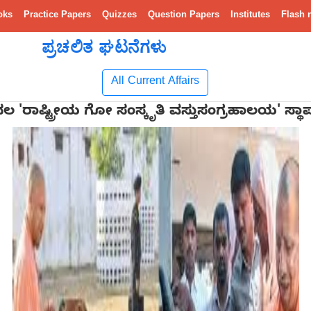
oks
Practice Papers
Quizzes
Question Papers
Institutes
Flash 
ಪ್ರಚಲಿತ ಘಟನೆಗಳು
All Current Affairs
'ರಾಷ್ಟ್ರೀಯ ಗೋ ಸಂಸ್ಕೃತಿ ವಸ್ತುಸಂಗ್ರಹಾಲಯ' ಸ್ಥಾಪ