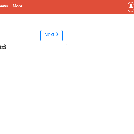
news
More
Next
ನೆ