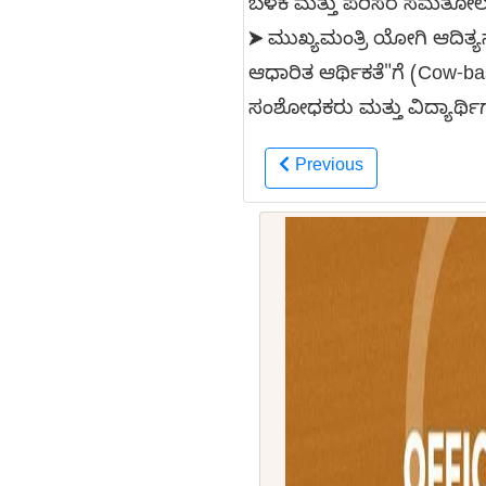
ಬಳಕೆ ಮತ್ತು ಪರಿಸರ ಸಮತೋಲನದಲ್
ಮುಖ್ಯಮಂತ್ರಿ ಯೋಗಿ ಆದಿತ್
➤
ಆಧಾರಿತ ಆರ್ಥಿಕತೆ"ಗೆ (Cow-b
ಸಂಶೋಧಕರು ಮತ್ತು ವಿದ್ಯಾರ್ಥಿಗ
Previous