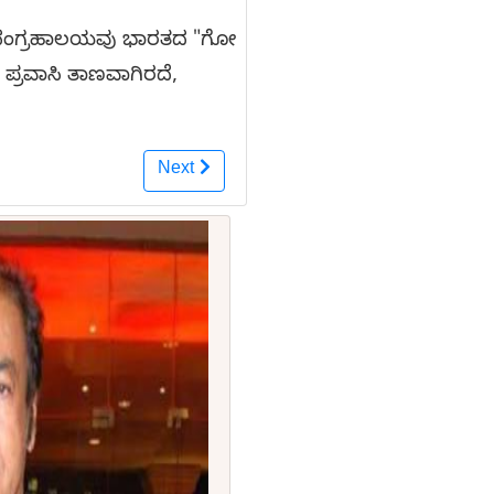
್ತುಸಂಗ್ರಹಾಲಯವು ಭಾರತದ "ಗೋ
 ಪ್ರವಾಸಿ ತಾಣವಾಗಿರದೆ,
Next