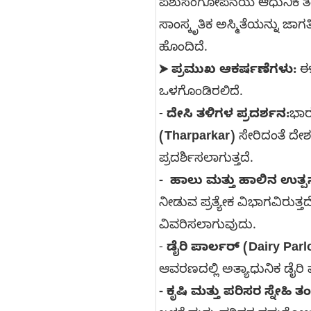
ಪಶುಸಂಗೋಪನೆಯ ಆಧುನಿಕ ತಂತ್ರ
ಸಾಂಸ್ಕೃತಿಕ ಅಸ್ಮಿತೆಯನ್ನು ಜ
ಹೊಂದಿದೆ.
ಪ್ರಮುಖ ಆಕರ್ಷಣೆಗಳು:
ಈ
➤
ಒಳಗೊಂಡಿರಲಿದೆ.
-
ದೇಸಿ ತಳಿಗಳ ಪ್ರದರ್ಶನ:
ಭಾರ
(Tharparkar)
ಸೇರಿದಂತೆ ದೇಶ
ಪ್ರದರ್ಶಿಸಲಾಗುತ್ತದೆ.
- ಹಾಲು ಮತ್ತು ಹಾಲಿನ ಉತ್ಪ
ನೀಡುವ ಪ್ರತ್ಯೇಕ ವಿಭಾಗವಿರುತ್ತ
ವಿವರಿಸಲಾಗುವುದು.
-
ಡೈರಿ ಪಾರ್ಲರ್ (Dairy Parl
ಆವರಣದಲ್ಲಿ ಅತ್ಯಾಧುನಿಕ ಡೈರಿ ಪಾ
- ಕೃಷಿ ಮತ್ತು ಪರಿಸರ ಸ್ನೇಹಿ ತಂತ