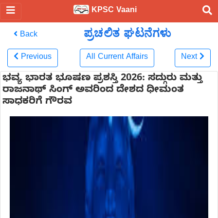
KPSC Vaani
ಪ್ರಚಲಿತ ಘಟನೆಗಳು
Back
Previous
All Current Affairs
Next
ಭವ್ಯ ಭಾರತ ಭೂಷಣ ಪ್ರಶಸ್ತಿ 2026: ಸದ್ಗುರು ಮತ್ತು
ರಾಜನಾಥ್ ಸಿಂಗ್ ಅವರಿಂದ ದೇಶದ ಧೀಮಂತ
ಸಾಧಕರಿಗೆ ಗೌರವ