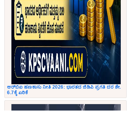
ಆರ್‌ಬಿಐ ಹಣಕಾಸು ನೀತಿ 2026: ಭಾರತದ ಜಿಡಿಪಿ ಪ್ರಗತಿ ದರ ಶೇ.
6.7ಕ್ಕೆ ಏರಿಕೆ