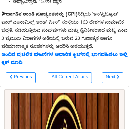
ಅಫ್ಘಾನಿಸ್ತಾನ: 157ನೇ ಸ್ಥಾನ
➤
ಜಾಗತಿಕ ಶಾಂತಿ ಸೂಚ್ಯಂಕವನ್ನು (GPI)
ಸಿಡ್ನಿಯ ‘ಇನ್‌ಸ್ಟಿಟ್ಯೂಟ್
ಫಾರ್ ಎಕನಾಮಿಕ್ಸ್ ಅಂಡ್ ಪೀಸ್’ ಸಂಸ್ಥೆಯು 163 ದೇಶಗಳ ಸಾಮಾಜಿಕ
ಭದ್ರತೆ, ನಡೆಯುತ್ತಿರುವ ಸಂಘರ್ಷಗಳು ಮತ್ತು ಸೈನಿಕೀಕರಣದ ಮಟ್ಟ ಎಂಬ
3 ಪ್ರಮುಖ ವಿಭಾಗಗಳ ಅಡಿಯಲ್ಲಿ ಬರುವ 23 ಗುಣಾತ್ಮಕ ಹಾಗೂ
ಪರಿಮಾಣಾತ್ಮಕ ಸೂಚಕಗಳನ್ನು ಆಧರಿಸಿ ಅಳೆಯುತ್ತದೆ.
ಇಂದಿನ ಪ್ರಚಲಿತ ಘಟನೆಗಳ ಆಧಾರಿತ ಕ್ವಿಜ್‌ನಲ್ಲಿ ಭಾಗವಹಿಸಲು ಇಲ್ಲಿ
ಕ್ಲಿಕ್ ಮಾಡಿ
Previous
All Current Affairs
Next