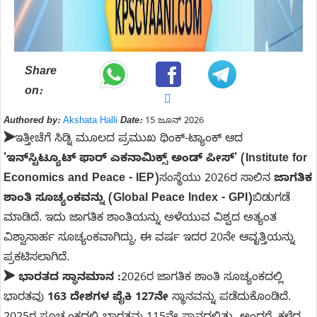
Share
on:
Authored by:
Akshata Halli
Date:
15 ಜೂನ್ 2026
➤
ಇತ್ತೀಚೆಗೆ ಸಿಡ್ನಿ ಮೂಲದ ಪ್ರಮುಖ ಥಿಂಕ್-ಟ್ಯಾಂಕ್ ಆದ
'ಇನ್‌ಸ್ಟಿಟ್ಯೂಟ್ ಫಾರ್ ಎಕನಾಮಿಕ್ಸ್ ಅಂಡ್ ಪೀಸ್' (Institute for
Economics and Peace - IEP)
ಸಂಸ್ಥೆಯು 2026ರ ಸಾಲಿನ
ಜಾಗತಿಕ
ಶಾಂತಿ ಸೂಚ್ಯಂಕವನ್ನು (Global Peace Index - GPI)
ಬಿಡುಗಡೆ
ಮಾಡಿದೆ. ಇದು ಜಾಗತಿಕ ಶಾಂತಿಯನ್ನು ಅಳೆಯುವ ವಿಶ್ವದ ಅತ್ಯಂತ
ವಿಶ್ವಾಸಾರ್ಹ ಸೂಚ್ಯಂಕವಾಗಿದ್ದು, ಈ ವರ್ಷ ಇದರ 20ನೇ ಆವೃತ್ತಿಯನ್ನು
ಪ್ರಕಟಿಸಲಾಗಿದೆ.
➤
ಭಾರತದ ಸ್ಥಾನಮಾನ :
2026ರ ಜಾಗತಿಕ ಶಾಂತಿ ಸೂಚ್ಯಂಕದಲ್ಲಿ
ಭಾರತವು
163 ದೇಶಗಳ ಪೈಕಿ 127ನೇ
ಸ್ಥಾನವನ್ನು ಪಡೆದುಕೊಂಡಿದೆ.