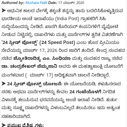
Authored by:
Akshata Halli
Date:
17 ಮಾರ್ಚ್ 2026
➤
ಆಧುನಿಕ ಕಾಲದ ವೇಗಕ್ಕೆ ತಕ್ಕಂತೆ ತನ್ನನ್ನು ತಾನು ಬದಲಿಸಿಕೊಳ್ಳುತ್ತಿರುವ
ಭಾರತೀಯ ಅಂಚೆ ಇಲಾಖೆಯು (India Post) ಗ್ರಾಹಕರಿಗೆ ಸಿಹಿ
ಸುದ್ದಿಯೊಂದನ್ನು ನೀಡಿದೆ. ಖಾಸಗಿ ಕೊರಿಯರ್ ಕಂಪನಿಗಳಿಗೆ ಪೈಪೋಟಿ
ನೀಡುವ ನಿಟ್ಟಿನಲ್ಲಿ, ದಾಖಲೆಗಳು ಮತ್ತು ಪಾರ್ಸೆಲ್‌ಗಳ ತ್ವರಿತ ವಿತರಣೆಗಾಗಿ
'24 ಸ್ಪೀಡ್ ಪೋಸ್ಟ್' (24 Speed Post)
ಎಂಬ ಹೊಸ ಪ್ರೀಮಿಯಂ
ಸೇವೆಯನ್ನು ಮಾರ್ಚ್ 17, 2026 ರಿಂದ ಜಾರಿಗೆ ತಂದಿದೆ. ಕೇಂದ್ರ ಸಂವಹನ
ಸಚಿವ
ಜ್ಯೋತಿರಾದಿತ್ಯ ಎಂ. ಸಿಂಧಿಯಾ
ಮತ್ತು ಸಂವಹನ ರಾಜ್ಯ ಸಚಿವ
ಡಾ. ಚಂದ್ರಶೇಖರ್ ಪೆಮ್ಮಸಾನಿ
ಅವರು ಈ ಮಹತ್ವಾಕಾಂಕ್ಷಿ ಯೋಜನೆಗೆ
ಮಂಗಳವಾರ ( ಮಾರ್ಚ್ 17) ಅಧಿಕೃತವಾಗಿ ಚಾಲನೆ ನೀಡಿದ್ದಾರೆ.
➤
24 ಸ್ಪೀಡ್ ಪೋಸ್ಟ್ ಯೋಜನೆ:
ಈ ಯೋಜನೆಯಡಿ, ಕಳುಹಿಸಲಾದ
ಸರಕು ಅಥವಾ ಪಾರ್ಸೆಲ್‌ಗಳನ್ನು ಕೇವಲ
24 ಗಂಟೆಯೊಳಗೆ
ನಿಗದಿತ
ವಿಳಾಸಕ್ಕೆ ತಲುಪಿಸುವ ಭರವಸೆಯನ್ನು ಅಂಚೆ ಇಲಾಖೆ ನೀಡಿದೆ. ತುರ್ತು
ಮತ್ತು ಸೂಕ್ಷ್ಮ ದಾಖಲೆಗಳನ್ನು ವಿಳಂಬವಿಲ್ಲದೆ ತಲುಪಿಸಲು ಇದು ಅತ್ಯಂತ
ಸಹಕಾರಿಯಾಗಿದೆ.
ಪ್ರಮುಖ ವೈಶಿಷ್ಟ್ಯಗಳು:
➤