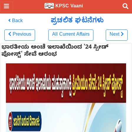
KPSC Vaani
ಪ್ರಚಲಿತ ಘಟನೆಗಳು
Back
Previous
All Current Affairs
Next
ಭಾರತೀಯ ಅಂಚೆ ಇಲಾಖೆಯಿಂದ '24 ಸ್ಪೀಡ್
ಪೋಸ್ಟ್' ಸೇವೆ ಆರಂಭ