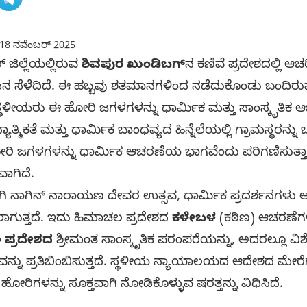
18 ನವೆಂಬರ್ 2025
 ಜಿಲ್ಲೆಯಲ್ಲಿರುವ
ಶಿವಪುರ ಖುಂಡಿಬಗ್
‌ನ ಕಣಿವೆ ಪ್ರದೇಶದಲ್ಲಿ 
ಿ ಗಮನ ಸೆಳೆದಿದೆ. ಈ ಹಬ್ಬವು ಶತಮಾನಗಳಿಂದ ನಡೆದುಕೊಂಡು ಬಂದಿರ
ೆ. ಸ್ಥಳೀಯರು ಈ ಹೋರಿ ಜಗಳಗಳನ್ನು ಧಾರ್ಮಿಕ ಮತ್ತು ಸಾಂಸ್ಕೃತಿಕ 
ತ್ಮಿಕತೆ ಮತ್ತು ಧಾರ್ಮಿಕ ಬಾಂಧವ್ಯದ ಹಿನ್ನೆಲೆಯಲ್ಲಿ ಗ್ರಾಮಸ್ಥರನ್ನ
ೋರಿ ಜಗಳಗಳನ್ನು ಧಾರ್ಮಿಕ ಆಚರಣೆಯ ಭಾಗವೆಂದು ಪರಿಗಣಿಸುತ್ತ
ಾಗಿದೆ.
ಗಿ ನಾಗಿನ್ ನಾರಾಯಣ ದೇವರ ಉತ್ಸವ, ಧಾರ್ಮಿಕ ಪ್ರದರ್ಶನಗಳ
ಲಾಗುತ್ತದೆ. ಇದು ಹಿಮಾಚಲ ಪ್ರದೇಶದ
ಕಳೇಬಳ
(ಕಠಿಣ) ಆಚರಣೆಗಳಲ
 ಪ್ರದೇಶದ
ಶ್ರೀಮಂತ ಸಾಂಸ್ಕೃತಿಕ ಪರಂಪರೆಯನ್ನು, ಅದರಲ್ಲೂ ವ
ನು ಪ್ರತಿಬಿಂಬಿಸುತ್ತದೆ. ಸ್ಥಳೀಯ ನ್ಯಾಯಾಲಯದ ಆದೇಶದ ಮೇರೆ
ಹೋರಿಗಳನ್ನು ಸೂಕ್ತವಾಗಿ ನೋಡಿಕೊಳ್ಳುವ ಷರತ್ತನ್ನು ವಿಧಿಸಿದೆ.