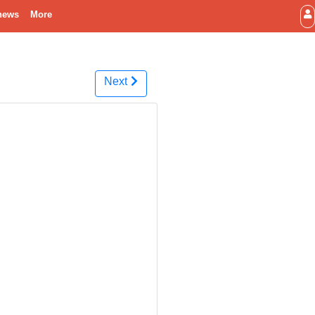
news
More
Next