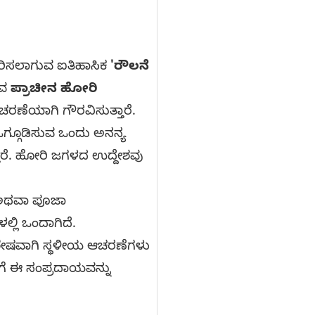
ಆಚರಿಸಲಾಗುವ ಐತಿಹಾಸಿಕ
'ರೌಲನೆ
ುವ
ಪ್ರಾಚೀನ ಹೋರಿ
ಆಚರಣೆಯಾಗಿ ಗೌರವಿಸುತ್ತಾರೆ.
ು ಒಗ್ಗೂಡಿಸುವ ಒಂದು ಅನನ್ಯ
ಾರೆ. ಹೋರಿ ಜಗಳದ ಉದ್ದೇಶವು
ು ಅಥವಾ ಪೂಜಾ
್ಲಿ ಒಂದಾಗಿದೆ.
ಿಶೇಷವಾಗಿ ಸ್ಥಳೀಯ ಆಚರಣೆಗಳು
ಗೆ ಈ ಸಂಪ್ರದಾಯವನ್ನು