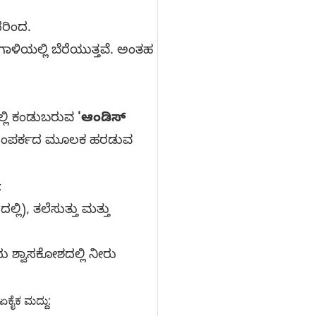
ರಿಂದ.
ಾಳಿಯಲ್ಲಿ ಬೆರೆಯುತ್ತವೆ. ಅಂತಹ
ಲ್ಲಿ ಕಂಡುಬರುವ
'ಆಂಡಿಸ್
 ಸಂಪರ್ಕದ ಮೂಲಕ ಹರಡುವ
:
ಲಿ), ತಲೆಸುತ್ತು ಮತ್ತು
ು ಶ್ವಾಸಕೋಶದಲ್ಲಿ ನೀರು
ೇ ಏಕೈಕ ಮದ್ದು: