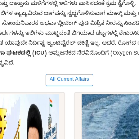
ತು ದಾಸ್ತಾನು ಮಳಿಗೆಗಳಲ್ಲಿ ಇಲಿಗಳು ವಾಸಿಸದಂತೆ ಕ್ರಮ ಕೈಗೊಳ್ಳಿ.
ಲಿಗಳ ತ್ಯಾಜ್ಯವಿರುವ ಜಾಗವನ್ನು ಸ್ವಚ್ಛಗೊಳಿಸುವಾಗ ಮಾಸ್ಕ್ ಮತ್ತು 
ಂಕುನಿವಾರಕ ಅಥವಾ ಬ್ಲೀಚಿಂಗ್ ಪುಡಿ ಮಿಶ್ರಿತ ನೀರನ್ನು ಸಿಂಪಡಿಸಿ 
ಥಗಳನ್ನು ಇಲಿಗಳು ಮುಟ್ಟದಂತೆ ಬಿಗಿಯಾದ ಡಬ್ಬಗಳಲ್ಲಿ ಶೇಖರಿಸಿಡ
ತುತ ಯಾವುದೇ ನಿರ್ದಿಷ್ಟ ಆ್ಯಂಟಿವೈರಲ್ ಚಿಕಿತ್ಸೆ ಇಲ್ಲ. ಆದರೆ, ರೋಗ
ಿಗಾ ಘಟಕದಲ್ಲಿ (ICU)
ಆಮ್ಲಜನಕದ ನೆರವಿನೊಂದಿಗೆ (Oxygen Suppor
ಯವಿದೆ.
All Current Affairs