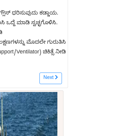
ಗ್ಲೌಸ್ ಧರಿಸುವುದು ಕಡ್ಡಾಯ.
ಒದ್ದೆ ಮಾಡಿ ಸ್ವಚ್ಛಗೊಳಿಸಿ.
ಿ
ದ ಲಕ್ಷಣಗಳನ್ನು ಮೊದಲೇ ಗುರುತಿಸಿ
t/Ventilator) ಚಿಕಿತ್ಸೆ ನೀಡಿ
Next