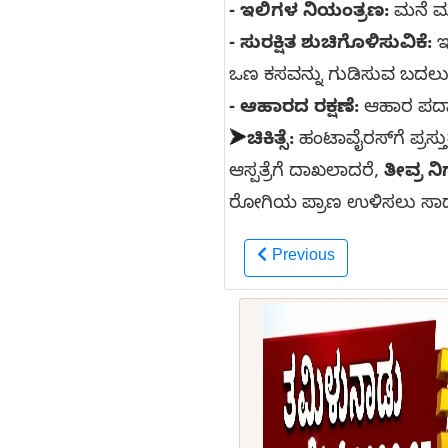
- ಇಲಿಗಳ ನಿಯಂತ್ರಣ:
ಮನೆ ಮತ್
- ಸುರಕ್ಷಿತ ಶುಚಿಗೊಳಿಸುವಿಕೆ:
ಇ
ಒಣ ಕಸವನ್ನು ಗುಡಿಸುವ ಬದಲು ಸೋ
- ಆಹಾರದ ರಕ್ಷಣೆ:
ಆಹಾರ ಪದಾರ್
➤
ಚಿಕಿತ್ಸೆ:
ಹಂಟಾವೈರಸ್‌ಗೆ ಪ್ರಸ್
ಆಸ್ಪತ್ರೆಗೆ ದಾಖಲಾದರೆ,
ತೀವ್ರ ನ
ರೋಗಿಯ ಪ್ರಾಣ ಉಳಿಸಲು ಸಾಧ್
Previous