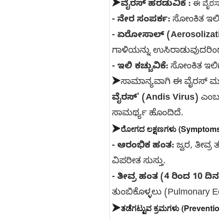
ಈ ವೈರಸ್
➤
ವೈರಸ್ ಹರಡುವಿಕೆ :
- ನೇರ ಸಂಪರ್ಕ:
ಸೋಂಕಿತ ಇಲಿ
- ಏರೋಸಾಲ್ (Aerosolizati
ಗಾಳಿಯನ್ನು ಉಸಿರಾಡುವುದರಿಂದ
- ಇಲಿ ಕಚ್ಚುವಿಕೆ:
ಸೋಂಕಿತ ಇಲಿಗ
➤
ಸಾಮಾನ್ಯವಾಗಿ ಈ ವೈರಸ್ ಮನು
ವೈರಸ್' (Andis Virus)
ಎಂಬ 
ಸಾಮರ್ಥ್ಯ ಹೊಂದಿದೆ.
ರೋಗದ ಲಕ್ಷಣಗಳು (Symptoms
➤
- ಆರಂಭಿಕ ಹಂತ:
ಜ್ವರ, ತೀವ್ರ
ವಿಪರೀತ ಸುಸ್ತು.
- ತೀವ್ರ ಹಂತ (4 ರಿಂದ 10 ದ
ತುಂಬಿಕೊಳ್ಳಲು (Pulmonary 
ತಡೆಗಟ್ಟುವ ಕ್ರಮಗಳು (Preventio
➤