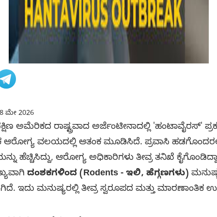
8 ಮೇ 2026
ದಕ್ಷಿಣ ಅಮೆರಿಕದ ರಾಷ್ಟ್ರವಾದ ಅರ್ಜೆಂಟೀನಾದಲ್ಲಿ 'ಹಂಟಾವೈರಸ್' ಪ
ಕ ಆರೋಗ್ಯ ವಲಯದಲ್ಲಿ ಆತಂಕ ಮೂಡಿಸಿದೆ. ಪ್ರವಾಸಿ ಹಡಗೊಂದರಲ್
 ಹೆಚ್ಚಿಸಿದ್ದು, ಆರೋಗ್ಯ ಅಧಿಕಾರಿಗಳು ತೀವ್ರ ತನಿಖೆ ಕೈಗೊಂಡಿದ್ದಾ
್ಯವಾಗಿ
ದಂಶಕಗಳಿಂದ (Rodents - ಇಲಿ, ಹೆಗ್ಗಣಗಳು)
ಮನುಷ್ಯ
ಗಿದೆ. ಇದು ಮನುಷ್ಯರಲ್ಲಿ ತೀವ್ರ ಸ್ವರೂಪದ ಮತ್ತು ಮಾರಣಾಂತಿಕ 