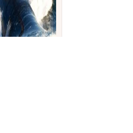
ನಿಯಾ' ಸರಣಿಯ ನೂತನ
ಹಿಯೋ ಸರಣಿಗೆ ಗುಡ್‌ಬೈ!