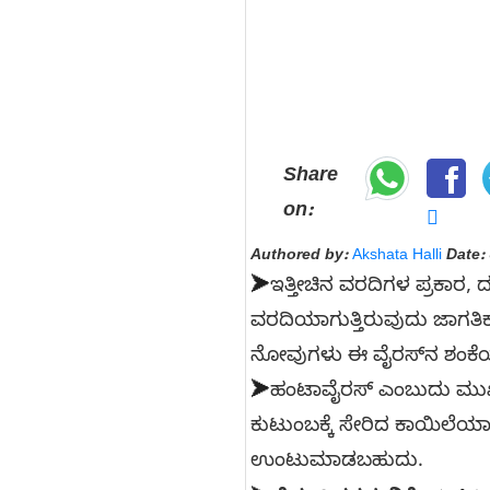
Share
on:
Authored by:
Akshata Halli
Date:
➤
ಇತ್ತೀಚಿನ ವರದಿಗಳ ಪ್ರಕಾರ, 
ವರದಿಯಾಗುತ್ತಿರುವುದು ಜಾಗತಿ
ನೋವುಗಳು ಈ ವೈರಸ್‌ನ ಶಂಕೆಯನ್ನು
➤
ಹಂಟಾವೈರಸ್ ಎಂಬುದು ಮುಖ
ಕುಟುಂಬಕ್ಕೆ ಸೇರಿದ ಕಾಯಿಲೆಯಾ
ಉಂಟುಮಾಡಬಹುದು.