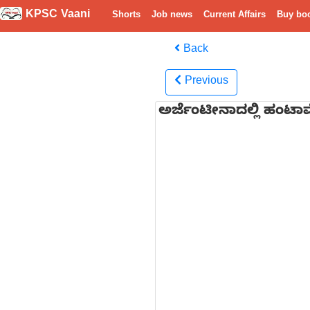
KPSC Vaani
Shorts
Job news
Current Affairs
Buy bo
Back
Previous
ಅರ್ಜೆಂಟೀನಾದಲ್ಲಿ ಹಂಟಾವ