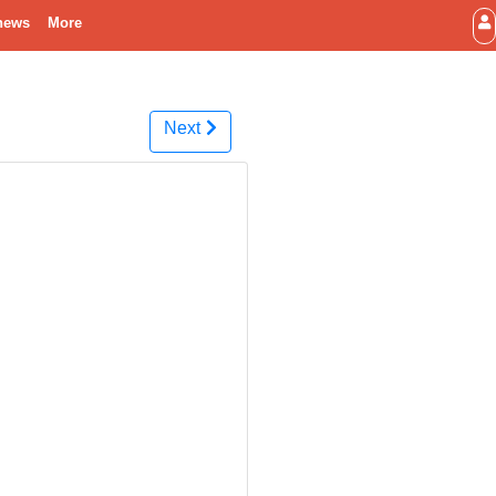
news
More
Next