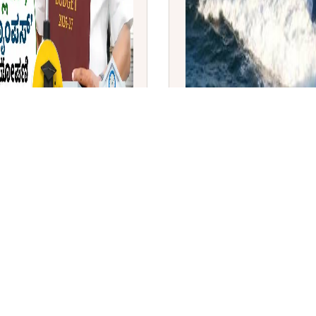
ಾಲಾ ಶಿಕ್ಷಣಕ್ಕೆ ₹44,527
ಅಮೆರಿಕ ನೌಕಾಪಡೆಗೆ 'ವರ್ಜಿ
ನ್, ಸೂಪರ್ ಕ್ಯಾಂಪಸ್' ಯೋಜನೆ
ಜಲಾಂತರ್ಗಾಮಿಗಳ ಸೇರ್ಪಡೆ: ಓ