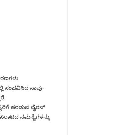
್ರಕರಣಗಳು
ಲಿ ಸಂಭವಿಸಿದ ಸಾವು-
ರೆ.
ರಿಗೆ ಹರಡುವ ವೈರಸ್
ಉಸಿರಾಟದ ಸಮಸ್ಯೆಗಳನ್ನು