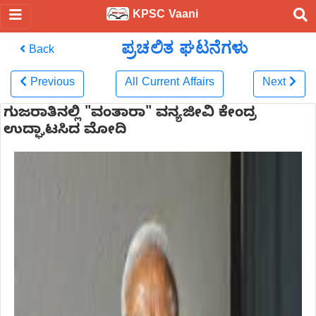
KPSC Vaani
ಪ್ರಚಲಿತ ಘಟನೆಗಳು
Back
Previous
All Current Affairs
Next
ಗುಜರಾತಿನಲ್ಲಿ "ವಂತಾರಾ" ವನ್ಯಜೀವಿ ಕೇಂದ್ರ
ಉದ್ಘಾಟಸಿದ ಮೋದಿ