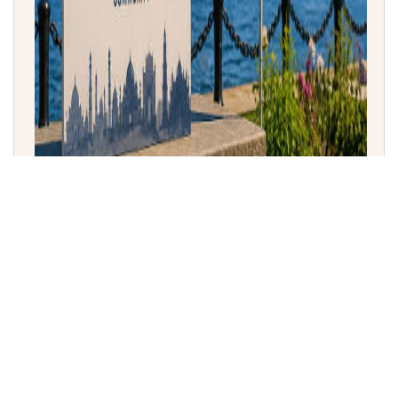
ಮ್ಯಾಸಚೂಸೆಟ್ಸ್ ಮತ್ತು ಬೋಸ್ಟನ್‌ನಲ್ಲಿ ಆಗಸ್ಟ್ 15 'ಇಂಡಿಯಾ ಡೇ'
ಆಗಿ ಘೋಷಣೆ