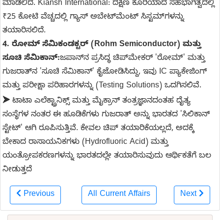
ಮಾಡಲಿದೆ. Kiansh International: ದಕ್ಷಿಣ ಕೊರಿಯಾದ ಸಹಭಾಗಿತ್ವದಲ್ಲಿ
₹25 ಕೋಟಿ ವೆಚ್ಚದಲ್ಲಿ ಗ್ಯಾಸ್ ಅಬೇಟ್‌ಮೆಂಟ್ ಸಿಸ್ಟಮ್‌ಗಳನ್ನು
ತಯಾರಿಸಲಿದೆ.
4. ರೋಮ್ ಸೆಮಿಕಂಡಕ್ಟರ್ (Rohm Semiconductor) ಮತ್ತು
ಸೂಚಿ ಸೆಮಿಕಾನ್:
ಜಪಾನ್‌ನ ಪ್ರಸಿದ್ಧ ಚಿಪ್‌ಮೇಕರ್ 'ರೋಮ್' ಮತ್ತು
ಗುಜರಾತ್‌ನ 'ಸೂಚಿ ಸೆಮಿಕಾನ್' ಕೈಜೋಡಿಸಿದ್ದು, ಇವು IC ಪ್ಯಾಕೇಜಿಂಗ್
ಮತ್ತು ಪರೀಕ್ಷಾ ಪರಿಹಾರಗಳನ್ನು (Testing Solutions) ಒದಗಿಸಲಿವೆ.
➤
ಟಾಟಾ ಎಲೆಕ್ಟ್ರಾನಿಕ್ಸ್ ಮತ್ತು ಮೈಕ್ರಾನ್ ತಂತ್ರಜ್ಞಾನದಂತಹ ದೈತ್ಯ
ಸಂಸ್ಥೆಗಳ ನಂತರ ಈ ಹೂಡಿಕೆಗಳು ಗುಜರಾತ್ ಅನ್ನು ಭಾರತದ 'ಸಿಲಿಕಾನ್
ಸ್ಟೇಟ್' ಆಗಿ ರೂಪಿಸುತ್ತಿವೆ. ಕೇವಲ ಚಿಪ್ ತಯಾರಿಕೆಯಲ್ಲದೆ, ಅದಕ್ಕೆ
ಬೇಕಾದ ರಾಸಾಯನಿಕಗಳು (Hydrofluoric Acid) ಮತ್ತು
ಯಂತ್ರೋಪಕರಣಗಳನ್ನು ಭಾರತದಲ್ಲೇ ತಯಾರಿಸುವುದು ಆರ್ಥಿಕತೆಗೆ ಬಲ
ನೀಡುತ್ತದೆ
Previous
All Current Affairs
Next