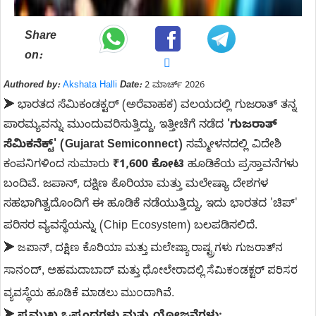
Share
on:
Authored by:
Akshata Halli
Date:
2 ಮಾರ್ಚ್ 2026
➤
ಭಾರತದ ಸೆಮಿಕಂಡಕ್ಟರ್ (ಅರೆವಾಹಕ) ವಲಯದಲ್ಲಿ ಗುಜರಾತ್ ತನ್ನ
ಪಾರಮ್ಯವನ್ನು ಮುಂದುವರಿಸುತ್ತಿದ್ದು, ಇತ್ತೀಚೆಗೆ ನಡೆದ
'ಗುಜರಾತ್
ಸೆಮಿಕನೆಕ್ಟ್' (Gujarat Semiconnect)
ಸಮ್ಮೇಳನದಲ್ಲಿ ವಿದೇಶಿ
ಕಂಪನಿಗಳಿಂದ ಸುಮಾರು
₹1,600 ಕೋಟಿ
ಹೂಡಿಕೆಯ ಪ್ರಸ್ತಾವನೆಗಳು
ಬಂದಿವೆ. ಜಪಾನ್, ದಕ್ಷಿಣ ಕೊರಿಯಾ ಮತ್ತು ಮಲೇಷ್ಯಾ ದೇಶಗಳ
ಸಹಭಾಗಿತ್ವದೊಂದಿಗೆ ಈ ಹೂಡಿಕೆ ನಡೆಯುತ್ತಿದ್ದು, ಇದು ಭಾರತದ 'ಚಿಪ್'
ಪರಿಸರ ವ್ಯವಸ್ಥೆಯನ್ನು (Chip Ecosystem) ಬಲಪಡಿಸಲಿದೆ.
ಜಪಾನ್, ದಕ್ಷಿಣ ಕೊರಿಯಾ ಮತ್ತು ಮಲೇಷ್ಯಾ ರಾಷ್ಟ್ರಗಳು ಗುಜರಾತ್‌ನ
➤
ಸಾನಂದ್, ಅಹಮದಾಬಾದ್ ಮತ್ತು ಧೋಲೇರಾದಲ್ಲಿ ಸೆಮಿಕಂಡಕ್ಟರ್ ಪರಿಸರ
ವ್ಯವಸ್ಥೆಯ ಹೂಡಿಕೆ ಮಾಡಲು ಮುಂದಾಗಿವೆ.
➤